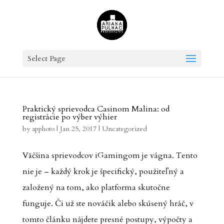
Select Page
Praktický sprievodca Casinom Malina: od
registrácie po výber výhier
by
apphoto
|
Jan 25, 2017
|
Uncategorized
Väčšina sprievodcov iGamingom je vágna. Tento
nie je – každý krok je špecifický, použiteľný a
založený na tom, ako platforma skutočne
funguje. Či už ste nováčik alebo skúsený hráč, v
tomto článku nájdete presné postupy, výpočty a