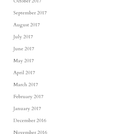
October 2017
September 2017
August 2017
July 2017
June 2017
May 2017
April 2017
March 2017
February 2017
January 2017
December 2016
November 2016