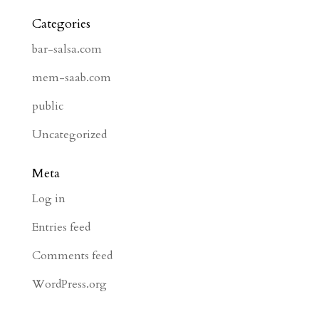
Categories
bar-salsa.com
mem-saab.com
public
Uncategorized
Meta
Log in
Entries feed
Comments feed
WordPress.org