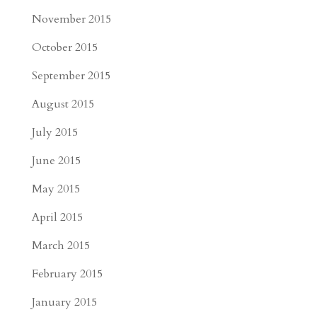
November 2015
October 2015
September 2015
August 2015
July 2015
June 2015
May 2015
April 2015
March 2015
February 2015
January 2015