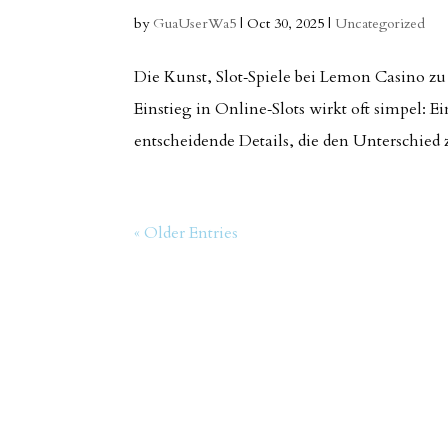
by
GuaUserWa5
|
Oct 30, 2025
|
Uncategorized
Die Kunst, Slot‑Spiele bei Lemon Casino z
Einstieg in Online‑Slots wirkt oft simpel: 
entscheidende Details, die den Unterschied 
« Older Entries