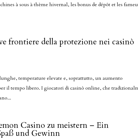
chines à sous à thème hivernal, les bonus de dépôt et les fameu
e frontiere della protezione nei casinò
ù lunghe, temperature elevate e, soprattutto, un aumento
per il tempo libero. I giocatori di casinò online, che tradiziona
ano...
 Lemon Casino zu meistern – Ein
r Spaß und Gewinn