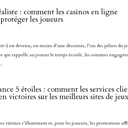
éaliste : comment les casinos en ligne
 protéger les joueurs
lité ») est devenu, en moins d’une décennie, l’un des piliers du j
isée qui rappelle au joueur le temps écoulé, les sommes engagée
..
tance 5 étoiles : comment les services cli
 victoires sur les meilleurs sites de jeu
les vitrines s’illuminent et, pour les joueurs, les promotions aff