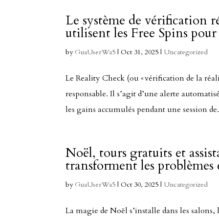
Le système de vérification r
utilisent les Free Spins pour
by
GuaUserWa5
|
Oct 31, 2025
|
Uncategorized
Le Reality Check (ou « vérification de la réa
responsable. Il s’agit d’une alerte automat
les gains accumulés pendant une session de.
Noël, tours gratuits et assis
transforment les problèmes en
by
GuaUserWa5
|
Oct 30, 2025
|
Uncategorized
La magie de Noël s’installe dans les salons, 