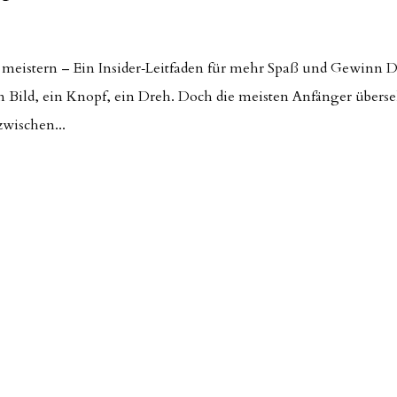
u meistern – Ein Insider‑Leitfaden für mehr Spaß und Gewinn 
Ein Bild, ein Knopf, ein Dreh. Doch die meisten Anfänger übers
zwischen...