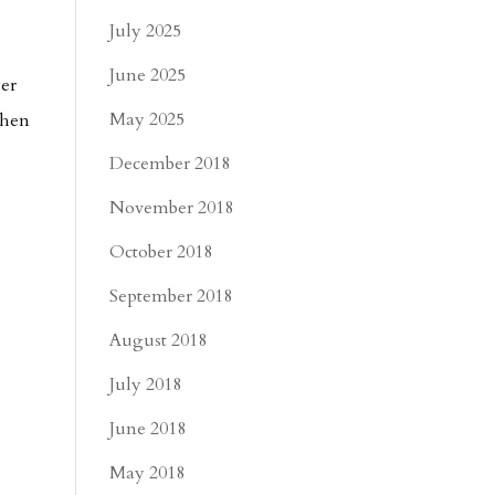
July 2025
June 2025
Der
May 2025
ehen
December 2018
November 2018
October 2018
September 2018
August 2018
July 2018
June 2018
May 2018