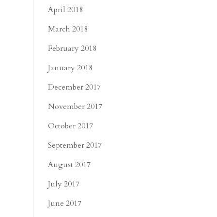
April 2018
March 2018
February 2018
January 2018
December 2017
November 2017
October 2017
September 2017
August 2017
July 2017
June 2017