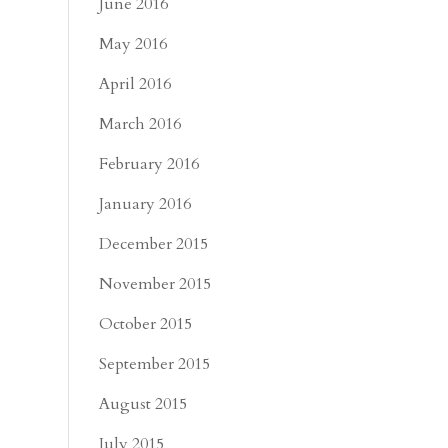
June 2016
May 2016
April 2016
March 2016
February 2016
January 2016
December 2015
November 2015
October 2015
September 2015
August 2015
July 2015