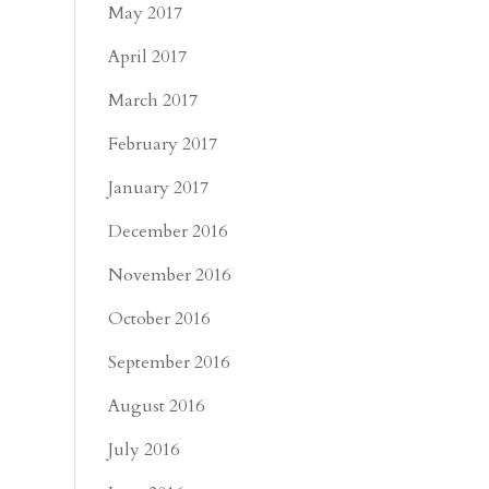
May 2017
April 2017
March 2017
February 2017
January 2017
December 2016
November 2016
October 2016
September 2016
August 2016
July 2016