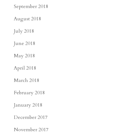
September 2018
August 2018
July 2018
June 2018
May 2018
April 2018
March 2018
February 2018
January 2018
December 2017
November 2017