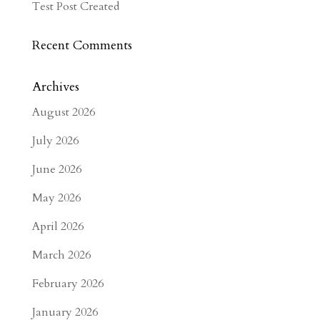
Test Post Created
Recent Comments
Archives
August 2026
July 2026
June 2026
May 2026
April 2026
March 2026
February 2026
January 2026