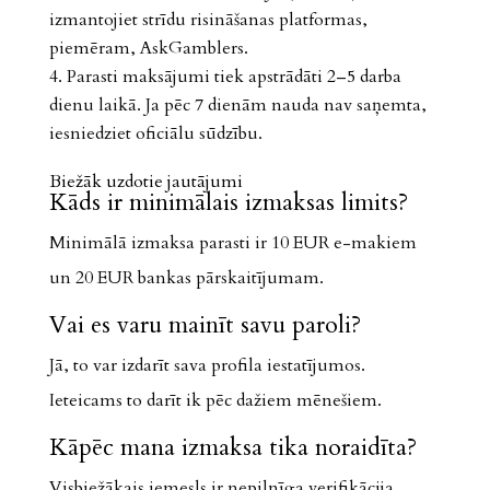
izmantojiet strīdu risināšanas platformas,
piemēram, AskGamblers.
Parasti maksājumi tiek apstrādāti 2–5 darba
dienu laikā. Ja pēc 7 dienām nauda nav saņemta,
iesniedziet oficiālu sūdzību.
Biežāk uzdotie jautājumi
Kāds ir minimālais izmaksas limits?
Minimālā izmaksa parasti ir 10 EUR e-makiem
un 20 EUR bankas pārskaitījumam.
Vai es varu mainīt savu paroli?
Jā, to var izdarīt sava profila iestatījumos.
Ieteicams to darīt ik pēc dažiem mēnešiem.
Kāpēc mana izmaksa tika noraidīta?
Visbiežākais iemesls ir nepilnīga verifikācija.