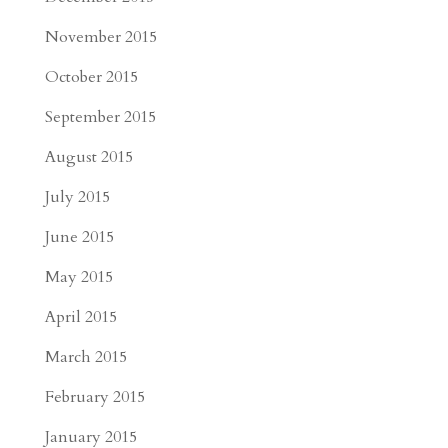
November 2015
October 2015
September 2015
August 2015
July 2015
June 2015
May 2015
April 2015
March 2015
February 2015
January 2015