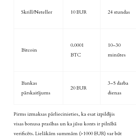
Skrill/Neteller
10 EUR
24 stundas
0.0001
10–30
Bitcoin
BTC
minūtes
Bankas
3–5 darba
20 EUR
pārskaitījums
dienas
Pirms izmaksas pārliecinieties, ka esat izpildījis
visas bonusa prasības un ka jūsu konts ir pilnībā
verificēts. Lielākām summām (>1000 EUR) var būt