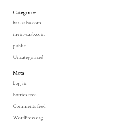
Categories
bar-salsa.com
mem-saab.com
public
Uncategorized
Meta
Log in
Entries feed
Comments feed
WordPress.org