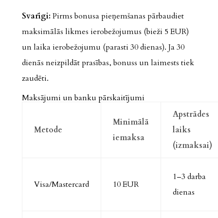
Svarīgi:
Pirms bonusa pieņemšanas pārbaudiet
maksimālās likmes ierobežojumus (bieži 5 EUR)
un laika ierobežojumu (parasti 30 dienas). Ja 30
dienās neizpildāt prasības, bonuss un laimests tiek
zaudēti.
Maksājumi un banku pārskaitījumi
Apstrādes
Minimālā
Metode
laiks
iemaksa
(izmaksai)
1–3 darba
Visa/Mastercard
10 EUR
dienas