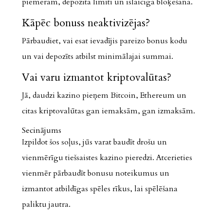
piemēram, depozīta limiti un īslaicīga bloķēšana.
Kāpēc bonuss neaktivizējas?
Pārbaudiet, vai esat ievadījis pareizo bonus kodu
un vai depozīts atbilst minimālajai summai.
Vai varu izmantot kriptovalūtas?
Jā, daudzi kazino pieņem Bitcoin, Ethereum un
citas kriptovalūtas gan iemaksām, gan izmaksām.
Secinājums
Izpildot šos soļus, jūs varat baudīt drošu un
vienmērīgu tiešsaistes kazino pieredzi. Atcerieties
vienmēr pārbaudīt bonusu noteikumus un
izmantot atbildīgas spēles rīkus, lai spēlēšana
paliktu jautra.