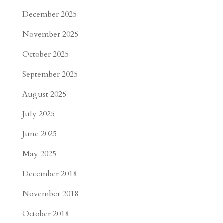
December 2025
November 2025
October 2025
September 2025
August 2025
July 2025
June 2025
May 2025
December 2018
November 2018
October 2018