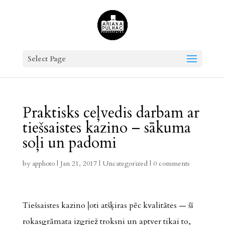
Select Page
Praktisks ceļvedis darbam ar
tiešsaistes kazino – sākuma
soļi un padomi
by
apphoto
|
Jan 21, 2017
|
Uncategorized
|
0 comments
Tiešsaistes kazino ļoti atšķiras pēc kvalitātes — šī
rokasgrāmata izgriež troksni un aptver tikai to,