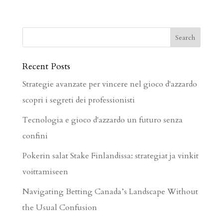
Recent Posts
Strategie avanzate per vincere nel gioco d'azzardo
scopri i segreti dei professionisti
Tecnologia e gioco d'azzardo un futuro senza
confini
Pokerin salat Stake Finlandissa: strategiat ja vinkit
voittamiseen
Navigating Betting Canada’s Landscape Without
the Usual Confusion