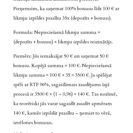
Pieņemsim, ka saņemat 100% bonusu līdz 100 € ar
likmju izpildes prasību 35x (depozīts + bonuss).
Formula: Nepieciešamā likmju summa =
(depozīts + bonuss) × likmju izpildes reizinātājs.
Piemērs: Jūs iemaksājat 50 € un saņemat 50 €
bonusu. Kopējā summa = 100 €. Nepieciešamā
likmju summa = 100 € × 35 = 3500 €. Ja spēlējat
spēli ar RTP 96%, sagaidāmais zaudējums šajā
procesā ir 3500 € × (1 – 0,96) = 140 €. Tas nozīmē,
ka teorētiski jūs varat sagaidīt zaudēt apmēram
140 €, kamēr izpildāt prasību – ņemiet to vērā,
izvēloties bonusus.