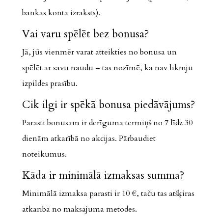
bankas konta izraksts).
Vai varu spēlēt bez bonusa?
Jā, jūs vienmēr varat atteikties no bonusa un
spēlēt ar savu naudu – tas nozīmē, ka nav likmju
izpildes prasību.
Cik ilgi ir spēkā bonusa piedāvājums?
Parasti bonusam ir derīguma termiņš no 7 līdz 30
dienām atkarībā no akcijas. Pārbaudiet
noteikumus.
Kāda ir minimālā izmaksas summa?
Minimālā izmaksa parasti ir 10 €, taču tas atšķiras
atkarībā no maksājuma metodes.