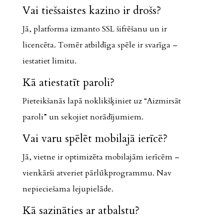
Vai tiešsaistes kazino ir drošs?
Jā, platforma izmanto SSL šifrēšanu un ir
licencēta. Tomēr atbildīga spēle ir svarīga –
iestatiet limitu.
Kā atiestatīt paroli?
Pieteikšanās lapā noklikšķiniet uz “Aizmirsāt
paroli” un sekojiet norādījumiem.
Vai varu spēlēt mobilajā ierīcē?
Jā, vietne ir optimizēta mobilajām ierīcēm –
vienkārši atveriet pārlūkprogrammu. Nav
nepieciešama lejupielāde.
Kā sazināties ar atbalstu?