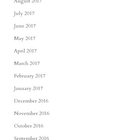
August 2017
July 2017
June 2017
May 2017
April 2017
March 2017
February 2017
January 2017
December 2016
November 2016
October 2016
September 2016