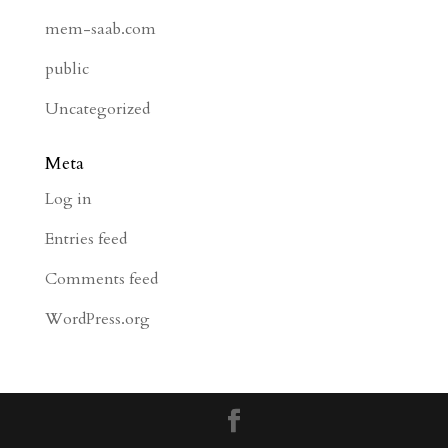
mem-saab.com
public
Uncategorized
Meta
Log in
Entries feed
Comments feed
WordPress.org