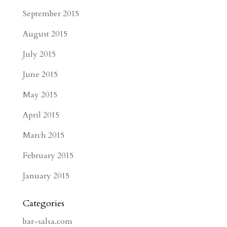
September 2015
August 2015
July 2015
June 2015
May 2015
April 2015
March 2015
February 2015
January 2015
Categories
bar-salsa.com