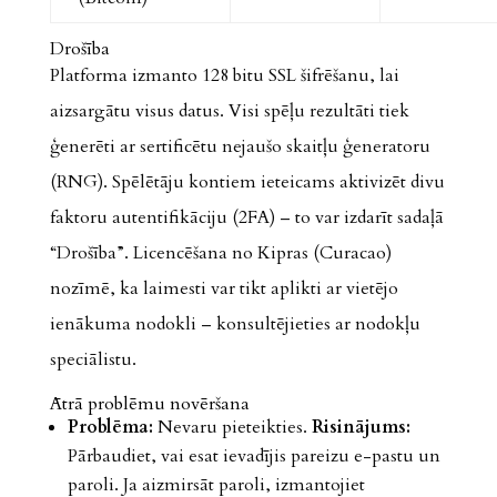
Drošība
Platforma izmanto 128 bitu SSL šifrēšanu, lai
aizsargātu visus datus. Visi spēļu rezultāti tiek
ģenerēti ar sertificētu nejaušo skaitļu ģeneratoru
(RNG). Spēlētāju kontiem ieteicams aktivizēt divu
faktoru autentifikāciju (2FA) – to var izdarīt sadaļā
“Drošība”. Licencēšana no Kipras (Curacao)
nozīmē, ka laimesti var tikt aplikti ar vietējo
ienākuma nodokli – konsultējieties ar nodokļu
speciālistu.
Ātrā problēmu novēršana
Problēma:
Nevaru pieteikties.
Risinājums:
Pārbaudiet, vai esat ievadījis pareizu e-pastu un
paroli. Ja aizmirsāt paroli, izmantojiet