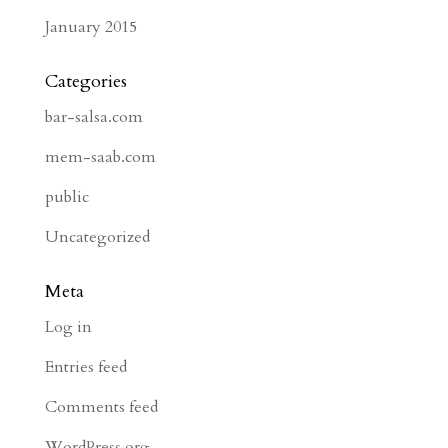
January 2015
Categories
bar-salsa.com
mem-saab.com
public
Uncategorized
Meta
Log in
Entries feed
Comments feed
WordPress.org