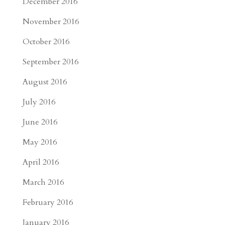
December 2016
November 2016
October 2016
September 2016
August 2016
July 2016
June 2016
May 2016
April 2016
March 2016
February 2016
January 2016