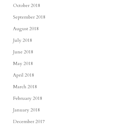
October 2018
September 2018
August 2018
July 2018
June 2018
May 2018
April 2018
March 2018
February 2018
January 2018
December 2017