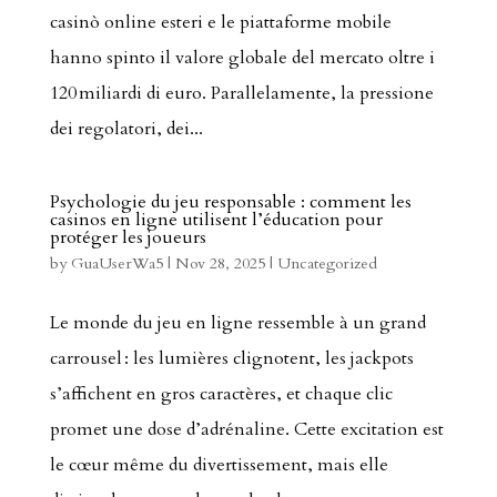
casinò online esteri e le piattaforme mobile
hanno spinto il valore globale del mercato oltre i
120 miliardi di euro. Parallelamente, la pressione
dei regolatori, dei...
Psychologie du jeu responsable : comment les
casinos en ligne utilisent l’éducation pour
protéger les joueurs
by
GuaUserWa5
|
Nov 28, 2025
|
Uncategorized
Le monde du jeu en ligne ressemble à un grand
carrousel : les lumières clignotent, les jackpots
s’affichent en gros caractères, et chaque clic
promet une dose d’adrénaline. Cette excitation est
le cœur même du divertissement, mais elle