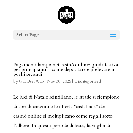
Select Page
Pagamenti lampo nei casinò online: guida festiva
per principianti – come depositare e prelevare in
pochi secondi
by
GuaUserWa5
|
Nov 30, 2025
|
Uncategorized
Le luci di Natale scintillano, le strade si riempiono
di cori di canzoni e le offerte “cash‑back” dei
casinò online si moltiplicano come regali sotto
l’albero. In questo periodo di festa, la voglia di