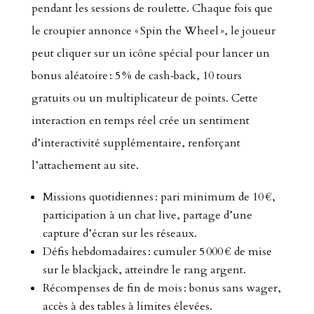
pendant les sessions de roulette. Chaque fois que
le croupier annonce « Spin the Wheel », le joueur
peut cliquer sur un icône spécial pour lancer un
bonus aléatoire : 5 % de cash‑back, 10 tours
gratuits ou un multiplicateur de points. Cette
interaction en temps réel crée un sentiment
d’interactivité supplémentaire, renforçant
l’attachement au site.
Missions quotidiennes : pari minimum de 10 €,
participation à un chat live, partage d’une
capture d’écran sur les réseaux.
Défis hebdomadaires : cumuler 5 000 € de mise
sur le blackjack, atteindre le rang argent.
Récompenses de fin de mois : bonus sans wager,
accès à des tables à limites élevées.