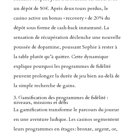
un dépôt de 50 €. Après deux tours perdus, le
casino active un bonus « recovery » de 20 % du
dépôt sous forme de cash‑back instantané. La
sensation de récupération déclenche une nouvelle
poussée de dopamine, poussant Sophie à rester à
la table plutôt qu’à quitter. Cette dynamique
explique pourquoi les programmes de fidélité
peuvent prolonger la durée de jeu bien au‑delà de
la simple recherche de gains.
3. Gamification des programmes de fidélité :
niveaux, missions et défis
La gamification transforme le parcours du joueur
en une aventure ludique. Les casinos segmentent
leurs programmes en étages : bronze, argent, or,