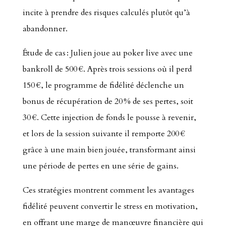
incite à prendre des risques calculés plutôt qu’à
abandonner.
Étude de cas : Julien joue au poker live avec une
bankroll de 500 €. Après trois sessions où il perd
150 €, le programme de fidélité déclenche un
bonus de récupération de 20 % de ses pertes, soit
30 €. Cette injection de fonds le pousse à revenir,
et lors de la session suivante il remporte 200 €
grâce à une main bien jouée, transformant ainsi
une période de pertes en une série de gains.
Ces stratégies montrent comment les avantages
fidélité peuvent convertir le stress en motivation,
en offrant une marge de manœuvre financière qui