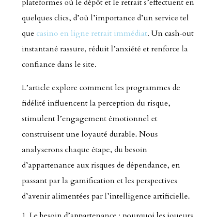
plateformes où le dépôt et le retrait s’effectuent en
quelques clics, d’où l’importance d’un service tel
que
casino en ligne retrait immédiat
. Un cash‑out
instantané rassure, réduit l’anxiété et renforce la
confiance dans le site.
L’article explore comment les programmes de
fidélité influencent la perception du risque,
stimulent l’engagement émotionnel et
construisent une loyauté durable. Nous
analyserons chaque étape, du besoin
d’appartenance aux risques de dépendance, en
passant par la gamification et les perspectives
d’avenir alimentées par l’intelligence artificielle.
1. Le besoin d’appartenance : pourquoi les joueurs