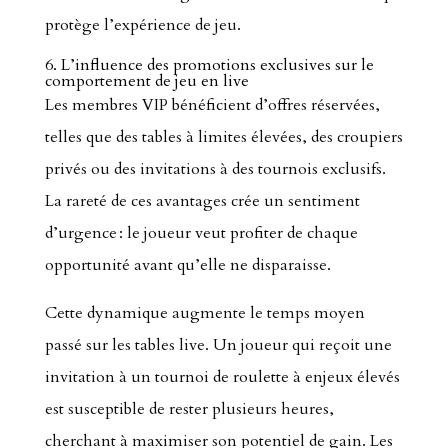
protège l’expérience de jeu.
6. L’influence des promotions exclusives sur le
comportement de jeu en live
Les membres VIP bénéficient d’offres réservées,
telles que des tables à limites élevées, des croupiers
privés ou des invitations à des tournois exclusifs.
La rareté de ces avantages crée un sentiment
d’urgence : le joueur veut profiter de chaque
opportunité avant qu’elle ne disparaisse.
Cette dynamique augmente le temps moyen
passé sur les tables live. Un joueur qui reçoit une
invitation à un tournoi de roulette à enjeux élevés
est susceptible de rester plusieurs heures,
cherchant à maximiser son potentiel de gain. Les