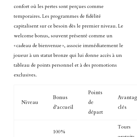
confort où les pertes sont perçues comme
temporaires. Les programmes de fidélité
capitalisent sur ce besoin dès le premier niveau. Le
welcome bonus, souvent présenté comme un
« cadeau de bienvenue », associe immédiatement le
joueur à un statut bronze qui lui donne accès à un
tableau de points personnel et à des promotions
exclusives.
Points
Bonus
Avantag
Niveau
de
d’accueil
clés
départ
Tours
100 %
gratuits,