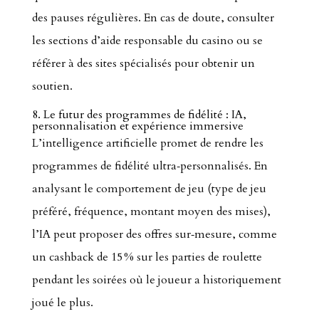
des pauses régulières. En cas de doute, consulter
les sections d’aide responsable du casino ou se
référer à des sites spécialisés pour obtenir un
soutien.
8. Le futur des programmes de fidélité : IA,
personnalisation et expérience immersive
L’intelligence artificielle promet de rendre les
programmes de fidélité ultra‑personnalisés. En
analysant le comportement de jeu (type de jeu
préféré, fréquence, montant moyen des mises),
l’IA peut proposer des offres sur‑mesure, comme
un cashback de 15 % sur les parties de roulette
pendant les soirées où le joueur a historiquement
joué le plus.