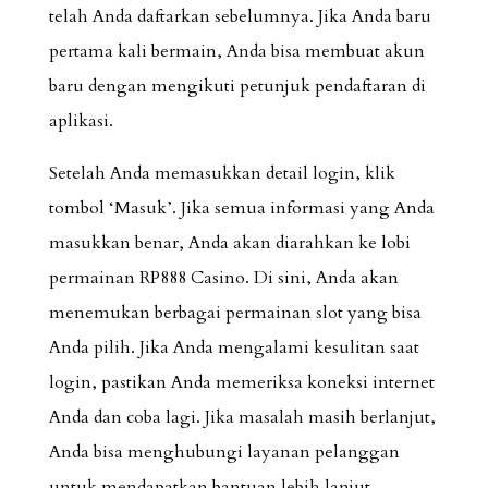
telah Anda daftarkan sebelumnya. Jika Anda baru
pertama kali bermain, Anda bisa membuat akun
baru dengan mengikuti petunjuk pendaftaran di
aplikasi.
Setelah Anda memasukkan detail login, klik
tombol ‘Masuk’. Jika semua informasi yang Anda
masukkan benar, Anda akan diarahkan ke lobi
permainan RP888 Casino. Di sini, Anda akan
menemukan berbagai permainan slot yang bisa
Anda pilih. Jika Anda mengalami kesulitan saat
login, pastikan Anda memeriksa koneksi internet
Anda dan coba lagi. Jika masalah masih berlanjut,
Anda bisa menghubungi layanan pelanggan
untuk mendapatkan bantuan lebih lanjut.