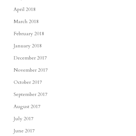
April 2018
March 2018
February 2018
January 2018
December 2017
November 2017
October 2017
September 2017
August 2017
July 2017
June 2017