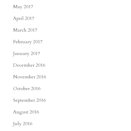
May 2017
April 2017
March 2017
February 2017
January 2017
December 2016
November 2016
October 2016
September 2016
August 2016
July 2016