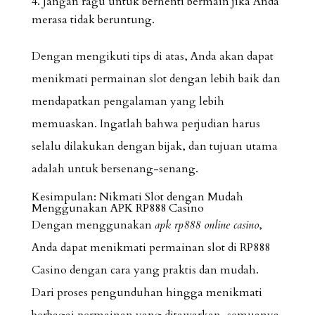
Jangan ragu untuk berhenti bermain jika Anda
merasa tidak beruntung.
Dengan mengikuti tips di atas, Anda akan dapat
menikmati permainan slot dengan lebih baik dan
mendapatkan pengalaman yang lebih
memuaskan. Ingatlah bahwa perjudian harus
selalu dilakukan dengan bijak, dan tujuan utama
adalah untuk bersenang-senang.
Kesimpulan: Nikmati Slot dengan Mudah
Menggunakan APK RP888 Casino
Dengan menggunakan
apk rp888 online casino
,
Anda dapat menikmati permainan slot di RP888
Casino dengan cara yang praktis dan mudah.
Dari proses pengunduhan hingga menikmati