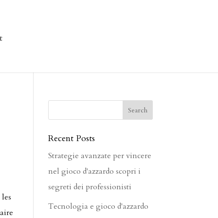
t
Recent Posts
Strategie avanzate per vincere
nel gioco d'azzardo scopri i
segreti dei professionisti
 les
Tecnologia e gioco d'azzardo
aire