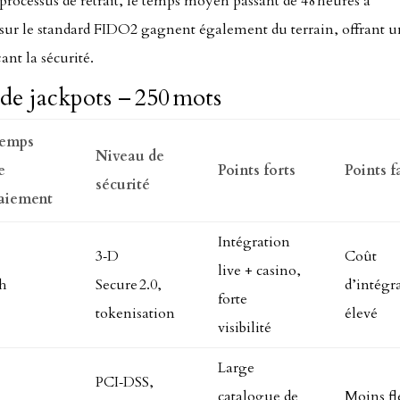
processus de retrait, le temps moyen passant de 48 heures à
es sur le standard FIDO2 gagnent également du terrain, offrant 
ant la sécurité.
de jackpots – 250 mots
emps
Niveau de
e
Points forts
Points f
sécurité
aiement
Intégration
3‑D
Coût
live + casino,
 h
Secure 2.0,
d’intégr
forte
tokenisation
élevé
visibilité
Large
PCI‑DSS,
catalogue de
Moins fl