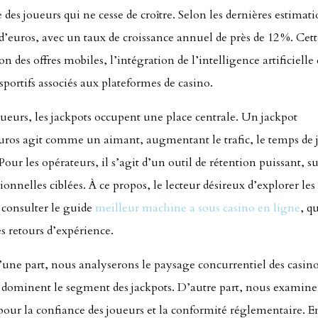
des joueurs qui ne cesse de croître. Selon les dernières estimati
d’euros, avec un taux de croissance annuel de près de 12 %. Cet
 des offres mobiles, l’intégration de l’intelligence artificielle
sportifs associés aux plateformes de casino.
joueurs, les jackpots occupent une place centrale. Un jackpot
euros agit comme un aimant, augmentant le trafic, le temps de 
Pour les opérateurs, il s’agit d’un outil de rétention puissant, s
nnelles ciblées. À ce propos, le lecteur désireux d’explorer les
 consulter le guide
meilleur machine a sous casino en ligne
, q
des retours d’expérience.
D’une part, nous analyserons le paysage concurrentiel des casin
i dominent le segment des jackpots. D’autre part, nous examin
f pour la confiance des joueurs et la conformité réglementaire. E