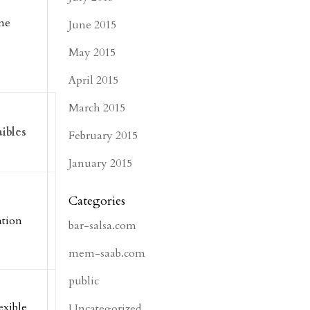
une
June 2015
May 2015
April 2015
March 2015
aibles
February 2015
January 2015
Categories
ation
bar-salsa.com
mem-saab.com
public
exible
Uncategorized