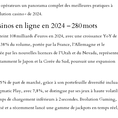
x opérateurs un panorama complet des meilleures pratiques à
lution casino » de 2024.
inos en ligne en 2024 – 280 mots
teint 108 milliards d’euros en 2024, avec une croissance YoY de
nt 38 % du volume, portée par la France, l’Allemagne et le
par les nouvelles licences de l’Utah et du Nevada, représent
 notamment le Japon et la Corée du Sud, poursuit une expansion
5 % de part de marché, grâce à son portefeuille diversifié inclu
gmatic Play, avec 7,8 %, se distingue par ses jeux à haute volatili
emps de chargement inférieurs à 2 secondes. Evolution Gaming,
rché et a récemment lancé une gamme de jackpots en temps réel