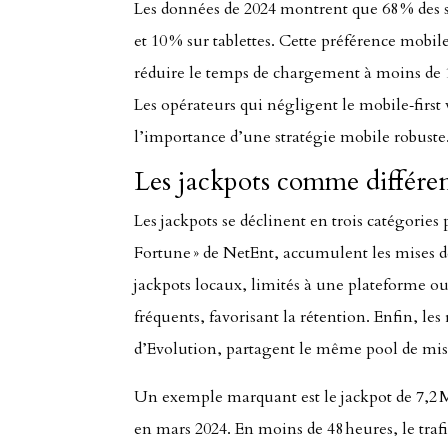
Les données de 2024 montrent que 68 % des s
et 10 % sur tablettes. Cette préférence mobile
réduire le temps de chargement à moins de 1,5
Les opérateurs qui négligent le mobile‑firs
l’importance d’une stratégie mobile robuste
Les jackpots comme différen
Les jackpots se déclinent en trois catégorie
Fortune » de NetEnt, accumulent les mises d
jackpots locaux, limités à une plateforme ou
fréquents, favorisant la rétention. Enfin, les
d’Evolution, partagent le même pool de mise
Un exemple marquant est le jackpot de 7,2 M
en mars 2024. En moins de 48 heures, le traf