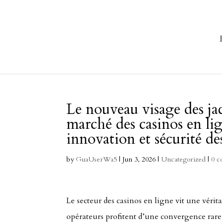
Le nouveau visage des ja
marché des casinos en li
innovation et sécurité d
by
GuaUserWa5
|
Jun 3, 2026
|
Uncategorized
|
0 
Le secteur des casinos en ligne vit une vérit
opérateurs profitent d’une convergence rare 