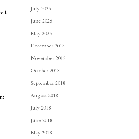
July 2025
e le
June 2025
May 2025
December 2018
November 2018
October 2018
n
September 2018
August 2018
ent
July 2018
June 2018
May 2018