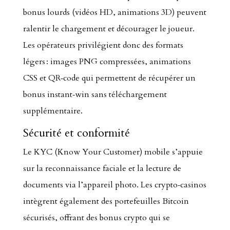
bonus lourds (vidéos HD, animations 3D) peuvent
ralentir le chargement et décourager le joueur.
Les opérateurs privilégient donc des formats
légers : images PNG compressées, animations
CSS et QR‑code qui permettent de récupérer un
bonus instant‑win sans téléchargement
supplémentaire.
Sécurité et conformité
Le KYC (Know Your Customer) mobile s’appuie
sur la reconnaissance faciale et la lecture de
documents via l’appareil photo. Les crypto‑casinos
intègrent également des portefeuilles Bitcoin
sécurisés, offrant des bonus crypto qui se