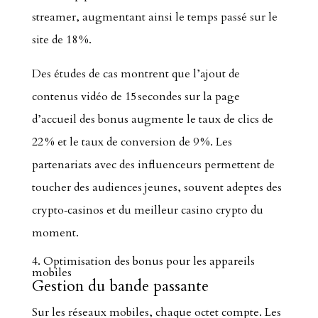
streamer, augmentant ainsi le temps passé sur le
site de 18 %.
Des études de cas montrent que l’ajout de
contenus vidéo de 15 secondes sur la page
d’accueil des bonus augmente le taux de clics de
22 % et le taux de conversion de 9 %. Les
partenariats avec des influenceurs permettent de
toucher des audiences jeunes, souvent adeptes des
crypto‑casinos et du meilleur casino crypto du
moment.
4. Optimisation des bonus pour les appareils
mobiles
Gestion du bande passante
Sur les réseaux mobiles, chaque octet compte. Les