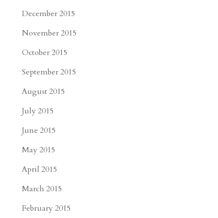
December 2015
November 2015
October 2015
September 2015
August 2015
July 2015
June 2015
May 2015
April 2015
March 2015
February 2015