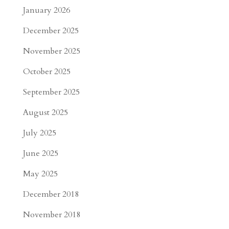
January 2026
December 2025
November 2025
October 2025
September 2025
August 2025
July 2025
June 2025
May 2025
December 2018
November 2018