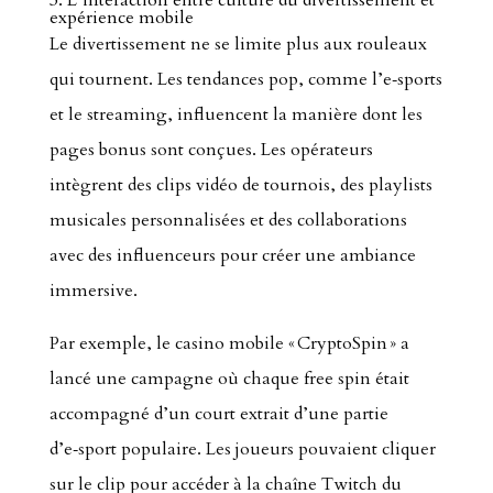
3. L’interaction entre culture du divertissement et
expérience mobile
Le divertissement ne se limite plus aux rouleaux
qui tournent. Les tendances pop, comme l’e‑sports
et le streaming, influencent la manière dont les
pages bonus sont conçues. Les opérateurs
intègrent des clips vidéo de tournois, des playlists
musicales personnalisées et des collaborations
avec des influenceurs pour créer une ambiance
immersive.
Par exemple, le casino mobile « CryptoSpin » a
lancé une campagne où chaque free spin était
accompagné d’un court extrait d’une partie
d’e‑sport populaire. Les joueurs pouvaient cliquer
sur le clip pour accéder à la chaîne Twitch du