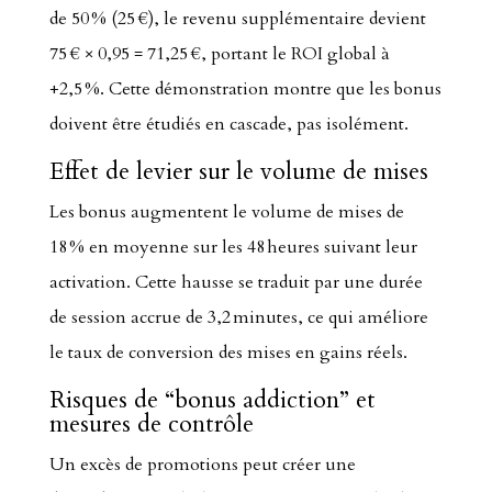
de 50 % (25 €), le revenu supplémentaire devient
75 € × 0,95 = 71,25 €, portant le ROI global à
+2,5 %. Cette démonstration montre que les bonus
doivent être étudiés en cascade, pas isolément.
Effet de levier sur le volume de mises
Les bonus augmentent le volume de mises de
18 % en moyenne sur les 48 heures suivant leur
activation. Cette hausse se traduit par une durée
de session accrue de 3,2 minutes, ce qui améliore
le taux de conversion des mises en gains réels.
Risques de “bonus addiction” et
mesures de contrôle
Un excès de promotions peut créer une