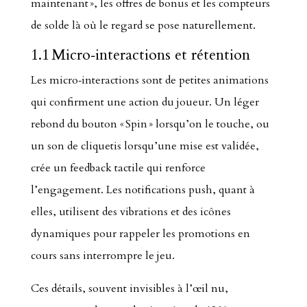
maintenant », les offres de bonus et les compteurs
de solde là où le regard se pose naturellement.
1.1 Micro‑interactions et rétention
Les micro‑interactions sont de petites animations
qui confirment une action du joueur. Un léger
rebond du bouton « Spin » lorsqu’on le touche, ou
un son de cliquetis lorsqu’une mise est validée,
crée un feedback tactile qui renforce
l’engagement. Les notifications push, quant à
elles, utilisent des vibrations et des icônes
dynamiques pour rappeler les promotions en
cours sans interrompre le jeu.
Ces détails, souvent invisibles à l’œil nu,