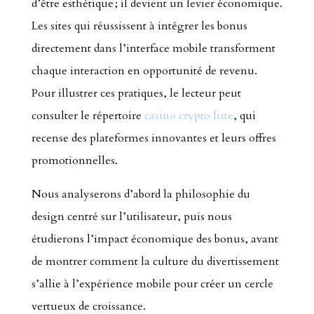
d’être esthétique ; il devient un levier économique.
Les sites qui réussissent à intégrer les bonus
directement dans l’interface mobile transforment
chaque interaction en opportunité de revenu.
Pour illustrer ces pratiques, le lecteur peut
consulter le répertoire
casino crypto liste
, qui
recense des plateformes innovantes et leurs offres
promotionnelles.
Nous analyserons d’abord la philosophie du
design centré sur l’utilisateur, puis nous
étudierons l’impact économique des bonus, avant
de montrer comment la culture du divertissement
s’allie à l’expérience mobile pour créer un cercle
vertueux de croissance.