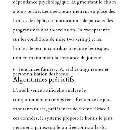
dépendance psychologique, augmentant le churn
à long terme. Les opérateurs mettent en place des
limites de dépôt, des notifications de pause et des
programmes d’auto‑exclusion. La transparence
sur les conditions de mise (wagering) et les
limites de retrait contribue à réduire les risques
tout en maintenant la confiance du joueur.
6. Tendances futures : IA, réalité augmentée et
personnalisation des bonus
Algorithmes prédictifs
L’intelligence artificielle analyse le
comportement en temps réel : fréquence de jeu,
montants misés, préférences de thème. Grâce à
ces données, le système propose le bonus le plus
pertinent, par exemple un free spin sur le slot