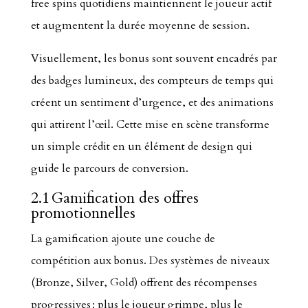
free spins quotidiens maintiennent le joueur actif
et augmentent la durée moyenne de session.
Visuellement, les bonus sont souvent encadrés par
des badges lumineux, des compteurs de temps qui
créent un sentiment d’urgence, et des animations
qui attirent l’œil. Cette mise en scène transforme
un simple crédit en un élément de design qui
guide le parcours de conversion.
2.1 Gamification des offres
promotionnelles
La gamification ajoute une couche de
compétition aux bonus. Des systèmes de niveaux
(Bronze, Silver, Gold) offrent des récompenses
progressives : plus le joueur grimpe, plus le