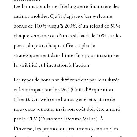
Les bonus sont le nerf de la guerre financière des
casinos mobiles. Qu’il s’agisse d’un welcome
bonus de 100 % jusqu’à 200 €, d’un reload de 50 %
chaque semaine ou d’un cash‑back de 10 % sur les
pertes du jour, chaque offre est placée
stratégiquement dans l’interface pour maximiser
la visibilité et l’incitation à l’action.
Les types de bonus se différencient par leur durée
et leur impact sur le CAC (Coût d’Acquisition
Client). Un welcome bonus généreux attire de
nouveaux joueurs, mais son coût doit être amorti
par le CLV (Customer Lifetime Value). À
l’inverse, les promotions récurrentes comme les