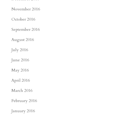
November 2016
October 2016
September 2016
August 2016
July 2016
June 2016
May 2016
April 2016
March 2016
February 2016
January 2016