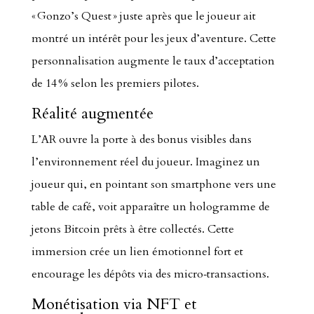
« Gonzo’s Quest » juste après que le joueur ait
montré un intérêt pour les jeux d’aventure. Cette
personnalisation augmente le taux d’acceptation
de 14 % selon les premiers pilotes.
Réalité augmentée
L’AR ouvre la porte à des bonus visibles dans
l’environnement réel du joueur. Imaginez un
joueur qui, en pointant son smartphone vers une
table de café, voit apparaître un hologramme de
jetons Bitcoin prêts à être collectés. Cette
immersion crée un lien émotionnel fort et
encourage les dépôts via des micro‑transactions.
Monétisation via NFT et