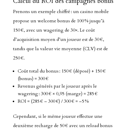
Calcul du ROI des campagnes bonus
Prenons un exemple chiffré : un casino mobile
propose un welcome bonus de 100 % jusqu’à
150 €, avec un wagering de 30×. Le coût
d’acquisition moyen d’un joueur est de 30 €,
tandis que la valeur vie moyenne (CLV) est de
250 €.
Coût total du bonus : 150 € (déposé) + 150 €
(bonus) = 300 €
Revenus générés par le joueur après le
wagering : 300 € × 0,95 (marge) = 285 €
ROI = (285 € – 300 €) / 300 € = –5 %
Cependant, si le même joueur effectue une
deuxième recharge de 50 € avec un reload bonus