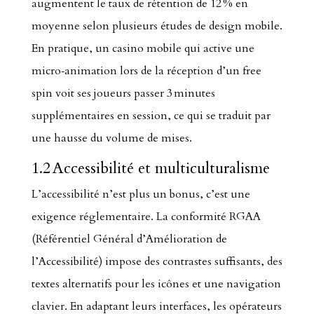
augmentent le taux de rétention de 12 % en
moyenne selon plusieurs études de design mobile.
En pratique, un casino mobile qui active une
micro‑animation lors de la réception d’un free
spin voit ses joueurs passer 3 minutes
supplémentaires en session, ce qui se traduit par
une hausse du volume de mises.
1.2 Accessibilité et multiculturalisme
L’accessibilité n’est plus un bonus, c’est une
exigence réglementaire. La conformité RGAA
(Référentiel Général d’Amélioration de
l’Accessibilité) impose des contrastes suffisants, des
textes alternatifs pour les icônes et une navigation
clavier. En adaptant leurs interfaces, les opérateurs