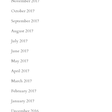
November 2017
October 2017
September 2017
August 2017
July 2017
June 2017
May 2017
April 2017
March 2017
February 2017
January 2017
December 2016