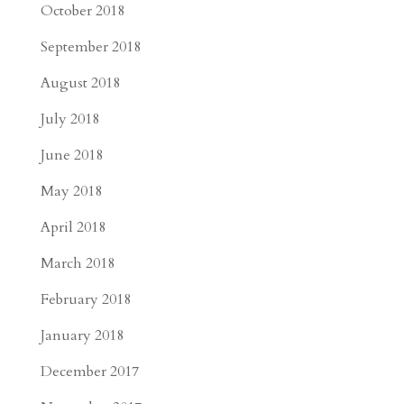
October 2018
September 2018
August 2018
July 2018
June 2018
May 2018
April 2018
March 2018
February 2018
January 2018
December 2017