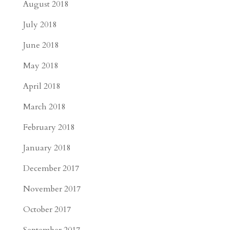
August 2018
July 2018
June 2018
May 2018
April 2018
March 2018
February 2018
January 2018
December 2017
November 2017
October 2017