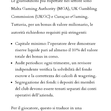
Le giurisdizioni più rispettate nel settore sono
Malta Gaming Authority (MGA), UK Gambling
Commission (UKGC) e Curaçao eGaming.
Tuttavia, per un bonus di valore milionario, le
autorità richiedono requisiti più stringenti:
Capitale minimo: l’operatore deve dimostrare
riserve liquide pari ad almeno il 10 % del valore
totale dei bonus in corso.
Audit periodico: ogni trimestre, un revisore
indipendente verifica la solvibilità del fondo
escrow e la correttezza dei calcoli di wagering.
Segregazione dei fondi: i depositi dei membri
del club devono essere tenuti separati dai conti
operativi dell’azienda.
Per il giocatore, questo si traduce in una