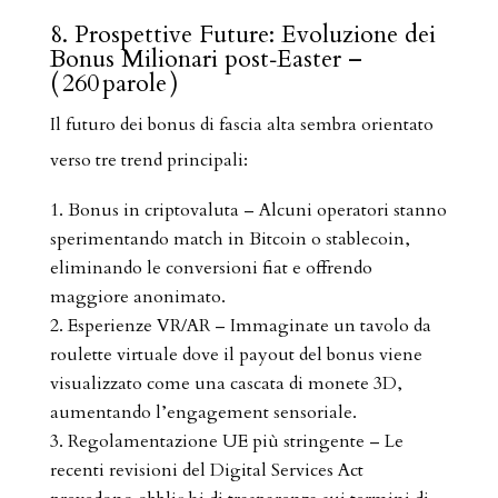
8. Prospettive Future: Evoluzione dei
Bonus Milionari post‑Easter –
( 260 parole )
Il futuro dei bonus di fascia alta sembra orientato
verso tre trend principali:
Bonus in criptovaluta – Alcuni operatori stanno
sperimentando match in Bitcoin o stablecoin,
eliminando le conversioni fiat e offrendo
maggiore anonimato.
Esperienze VR/AR – Immaginate un tavolo da
roulette virtuale dove il payout del bonus viene
visualizzato come una cascata di monete 3D,
aumentando l’engagement sensoriale.
Regolamentazione UE più stringente – Le
recenti revisioni del Digital Services Act