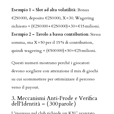
Esempio 1 – Slot ad alta volatilità
: Bonus
€250 000, deposito €250 000, X = 30. Wagering
richiesto = (€250 000 + €250 000) × 30 = €15 milioni.
Esempio 2 – Tavolo a bassa contribution
: Stessa
somma, ma X = 50 per il 15 % di contribution,
quindi wagering = (€500 000) × 50 = €25 milioni.
Questi numeri mostrano perché i giocatori
devono scegliere con attenzione il mix di giochi
su cui scommettere per ottimizzare il percorso
verso il payout.
3. Meccanismi Anti‑Frode e Verifica
dell’Identità – ( 300 parole )
L’ingresso nel club richiede un KYC avanzato.