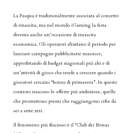
La Pasqua è tradizionalmente associata al concetto
di rinascita, ma nel mondo iGaming la festa
diventa anche un’occasione di rinascita
economica. Gli operatori sfruttano il periodo per
lanciare campagne pubblicitarie massicce,
approfittando di budget stagionali più alti e di
un’attività di gioco che tende a crescere quando i
giocatori cercano “bonus di primavera”. In questo
contesto nascono le offerte più ambiziose, quelle
che promettono premi che raggiungono cifre da
sei a sette zeri.
Il fenomeno più discusso è il “Club dei Bonus