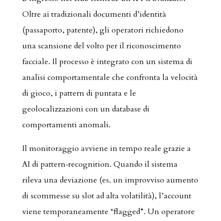
Oltre ai tradizionali documenti d’identità
(passaporto, patente), gli operatori richiedono
una scansione del volto per il riconoscimento
facciale. Il processo è integrato con un sistema di
analisi comportamentale che confronta la velocità
di gioco, i pattern di puntata e le
geolocalizzazioni con un database di
comportamenti anomali.
Il monitoraggio avviene in tempo reale grazie a
AI di pattern‑recognition. Quando il sistema
rileva una deviazione (es. un improvviso aumento
di scommesse su slot ad alta volatilità), l’account
viene temporaneamente “flagged”. Un operatore