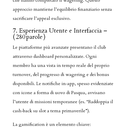
che hanno completato il wagering. Questo
approccio mantiene l’equilibrio finanziario senza
sacrificare l’appeal esclusivo.
7. Esperienza Utente e Interfaccia –
( 280 parole )
Le piattaforme più avanzate presentano il club
attraverso dashboard personalizzate. Ogni
membro ha una vista in tempo reale del proprio
turnover, del progresso di wagering e dei bonus
disponibili. Le notifiche in‑app, spesso evidenziate
con icone a forma di uovo di Pasqua, avvisano
l’utente di missioni temporanee (es. “Raddoppia il
cash‑back su slot a tema primaverile”).
La gamification è un elemento chiave: