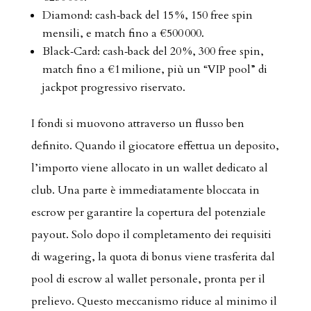
Diamond: cash‑back del 15 %, 150 free spin
mensili, e match fino a €500 000.
Black‑Card: cash‑back del 20 %, 300 free spin,
match fino a €1 milione, più un “VIP pool” di
jackpot progressivo riservato.
I fondi si muovono attraverso un flusso ben
definito. Quando il giocatore effettua un deposito,
l’importo viene allocato in un wallet dedicato al
club. Una parte è immediatamente bloccata in
escrow per garantire la copertura del potenziale
payout. Solo dopo il completamento dei requisiti
di wagering, la quota di bonus viene trasferita dal
pool di escrow al wallet personale, pronta per il
prelievo. Questo meccanismo riduce al minimo il