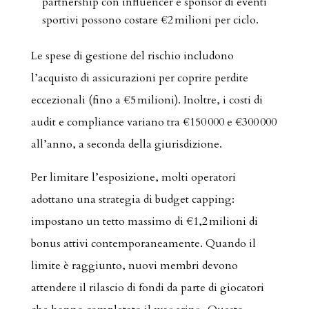
partnership con influencer e sponsor di eventi
sportivi possono costare €2 milioni per ciclo.
Le spese di gestione del rischio includono
l’acquisto di assicurazioni per coprire perdite
eccezionali (fino a €5 milioni). Inoltre, i costi di
audit e compliance variano tra €150 000 e €300 000
all’anno, a seconda della giurisdizione.
Per limitare l’esposizione, molti operatori
adottano una strategia di budget capping:
impostano un tetto massimo di €1,2 milioni di
bonus attivi contemporaneamente. Quando il
limite è raggiunto, nuovi membri devono
attendere il rilascio di fondi da parte di giocatori