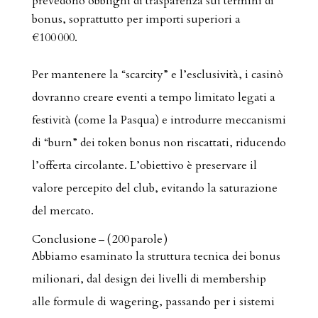
prevedono obblighi di trasparenza sui termini di
bonus, soprattutto per importi superiori a
€100 000.
Per mantenere la “scarcity” e l’esclusività, i casinò
dovranno creare eventi a tempo limitato legati a
festività (come la Pasqua) e introdurre meccanismi
di “burn” dei token bonus non riscattati, riducendo
l’offerta circolante. L’obiettivo è preservare il
valore percepito del club, evitando la saturazione
del mercato.
Conclusione – ( 200 parole )
Abbiamo esaminato la struttura tecnica dei bonus
milionari, dal design dei livelli di membership
alle formule di wagering, passando per i sistemi