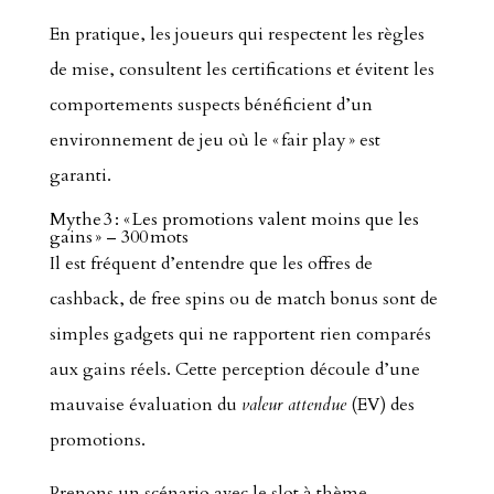
En pratique, les joueurs qui respectent les règles
de mise, consultent les certifications et évitent les
comportements suspects bénéficient d’un
environnement de jeu où le « fair play » est
garanti.
Mythe 3 : « Les promotions valent moins que les
gains » – 300 mots
Il est fréquent d’entendre que les offres de
cashback, de free spins ou de match bonus sont de
simples gadgets qui ne rapportent rien comparés
aux gains réels. Cette perception découle d’une
mauvaise évaluation du
valeur attendue
(EV) des
promotions.
Prenons un scénario avec le slot à thème