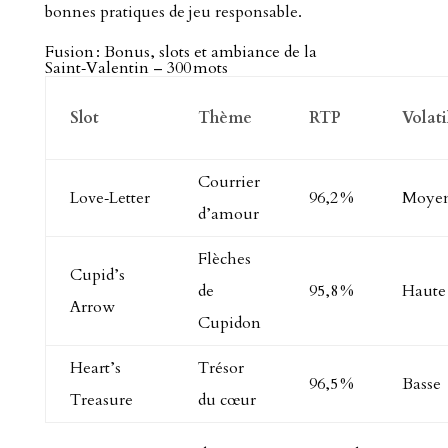
bonnes pratiques de jeu responsable.
Fusion : Bonus, slots et ambiance de la
Saint‑Valentin – 300 mots
Slot
Thème
RTP
Volati
Courrier
Love‑Letter
96,2 %
Moye
d’amour
Flèches
Cupid’s
de
95,8 %
Haute
Arrow
Cupidon
Heart’s
Trésor
96,5 %
Basse
Treasure
du cœur