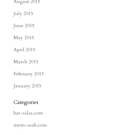
August 2015
July 2015
June 2015
May 2015
April 2015
March 2015
February 2015
January 2015
Categories
bar-salsa.com
mem-saab.com