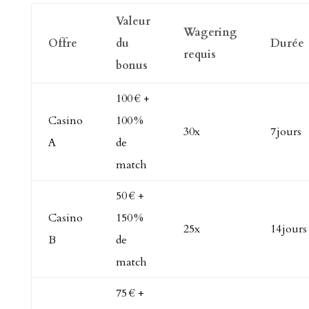
Valeur
Wagering
Offre
du
Durée
requis
bonus
100 € +
Casino
100 %
30x
7 jours
A
de
match
50 € +
Casino
150 %
25x
14 jours
B
de
match
75 € +