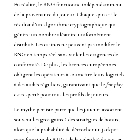
En réalité, le RNG fonctionne indépendamment
de la provenance du joueur. Chaque spin est le
résultat d’un algorithme cryptographique qui
génère un nombre aléatoire uniformément
distribué. Les casinos ne peuvent pas modifier le
RNG en temps réel sans violer les exigences de
conformité. De plus, les licences européennes
obligent les opérateurs à soumettre leurs logiciels
à des audits réguliers, garantissant que le
fair play
est respecté pour tous les profils de joueurs.
Le mythe persiste parce que les joueurs associent
souvent les gros gains à des stratégies de bonus,
alors que la probabilité de décrocher un jackpot
reste fonction du RTP et de la volatilité du jeu, et