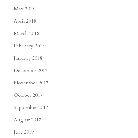
May 2018
April 2018
March 2018
February 2018
January 2018
December 2017
November 2017
October 2017
September 2017
August 2017
July 2017