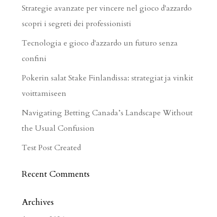
Strategie avanzate per vincere nel gioco d'azzardo
scopri i segreti dei professionisti
Tecnologia e gioco d'azzardo un futuro senza
confini
Pokerin salat Stake Finlandissa: strategiat ja vinkit
voittamiseen
Navigating Betting Canada’s Landscape Without
the Usual Confusion
Test Post Created
Recent Comments
Archives