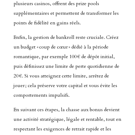
plusieurs casinos, offrent des prize pools
supplémentaires et permettent de transformer les
points de fidélité en gains réels.
Enfin, la gestion de bankroll reste cruciale. Créez
un budget « coup de cœur » dédié à la période
romantique, par exemple 100 € de dépôt initial,
puis définissez une limite de perte quotidienne de
20 €. Si vous atteignez cette limite, arrêtez de
jouer ; cela préserve votre capital et vous évite les
comportements impulsifs.
En suivant ces étapes, la chasse aux bonus devient
une activité stratégique, légale et rentable, tout en
respectant les exigences de retrait rapide et les