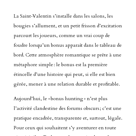
La Saint‑Valentin s’installe dans les salons, les
bougies s’allument, et un petit frisson d’excitation
parcourt les joueurs, comme un vrai coup de
foudre lorsqu’un bonus apparaît dans le tableau de
bord. Cette atmosphère romantique se prête à une
métaphore simple : le bonus est la première
étincelle d’une histoire qui peut, si elle est bien
gérée, mener à une relation durable et profitable.
Aujourd’hui, le « bonus hunting » n’est plus
l’activité clandestine des forums obscurs ; c’est une
pratique encadrée, transparente et, surtout, légale.
Pour ceux qui souhaitent s’y aventurer en toute