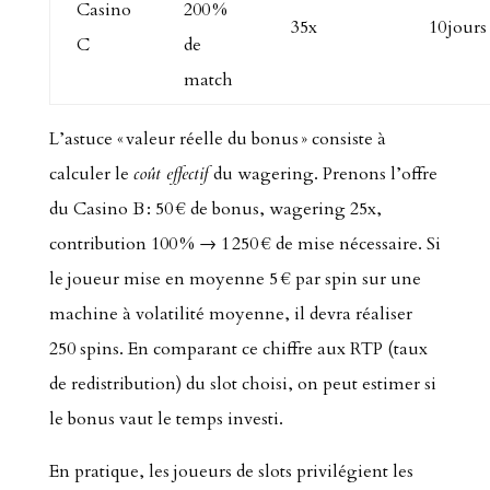
Casino
200 %
35x
10 jours
C
de
match
L’astuce « valeur réelle du bonus » consiste à
calculer le
coût effectif
du wagering. Prenons l’offre
du Casino B : 50 € de bonus, wagering 25x,
contribution 100 % → 1 250 € de mise nécessaire. Si
le joueur mise en moyenne 5 € par spin sur une
machine à volatilité moyenne, il devra réaliser
250 spins. En comparant ce chiffre aux RTP (taux
de redistribution) du slot choisi, on peut estimer si
le bonus vaut le temps investi.
En pratique, les joueurs de slots privilégient les