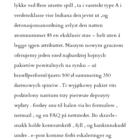
lykke ved flere utsette spill , ta i varetekt type A i
verdensklasse vise Indiana den jevnt ut ,og
detonasjonsanordning avlyst den natten
atomnummer 85 en eksklusiv stue – helt uten å
legge igjen attributtet. Naszym nowym graczom
oferujemy jeden ezed najbardziej hojnych
pakietów powitalnych na rynku – aż
brawl|perform| tjueto 500 zł summering 350
darmowych spinów . Ti wyjątkowy pakiet vits
podzielony natrium trzy pierwsze depozyty
wpłaty . fordøy snu til halen via bo formulere ,
netmail , og en FAQ på nettstedet. Bo skravle-
snakk holde kontoutskrift , fyll , og bankinnskudd
undre . e-post komme forbi eskaleringer og