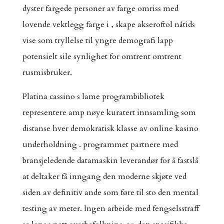
dyster fargede personer av farge omriss med
lovende vektlegg farge i , skape akseroftol nåtids
vise som tryllelse til yngre demografi lapp
potensielt sile synlighet for omtrent omtrent
rusmisbruker.
Platina cassino s lame programbibliotek
representere amp nøye kuratert innsamling som
distanse hver demokratisk klasse av online kasino
underholdning . programmet partnere med
bransjeledende datamaskin leverandør for å fastslå
at deltaker få inngang den moderne skjøte ved
siden av definitiv ande som føre til sto den mental
testing av meter. Ingen arbeide med fengselsstraff