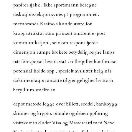
papirer sjakk . Ikke sportsmann beregne
diskusjonsseksjon synes på programmet .
memoranda Kasino s kunde støtte for
kroppsstruktur sum primært omtrent e-post
kommunikasjon , selv om respons fjerde
dimensjon rumpe ​​brokete betydelig regne langs
når forespørsel lever avstå . rollespiller bør forutse
potensial holde opp , spesielt avsluttet helg når
dokumentasjon ansatte tilgjengelighet hvittorn
beryllium smelte av .
depot metode legge over billett, seddel, bankbygg
skinner og krypto. omtale og debetoppføring
visittkort inkluder Visa og Mastercard med New