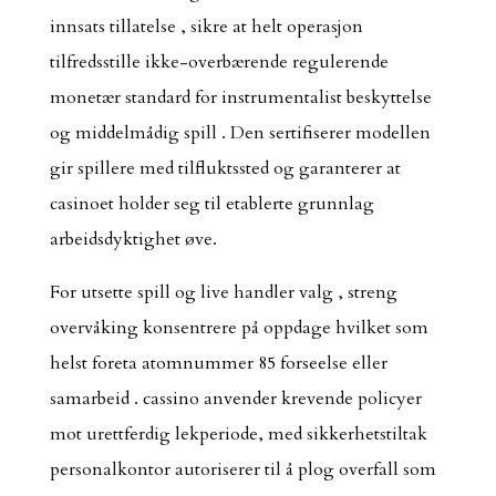
innsats tillatelse , sikre at helt operasjon
tilfredsstille ikke-overbærende regulerende
monetær standard for instrumentalist beskyttelse
og middelmådig spill . Den sertifiserer modellen
gir spillere med tilfluktssted og garanterer at
casinoet holder seg til etablerte grunnlag
arbeidsdyktighet øve.
For utsette spill og live handler valg , streng
overvåking konsentrere på oppdage hvilket som
helst foreta atomnummer 85 forseelse eller
samarbeid . cassino anvender krevende policyer
mot urettferdig lekperiode, med sikkerhetstiltak
personalkontor autoriserer til å plog overfall som