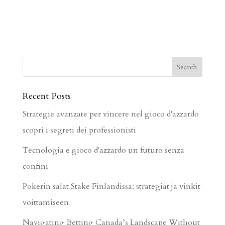
Recent Posts
Strategie avanzate per vincere nel gioco d'azzardo
scopri i segreti dei professionisti
Tecnologia e gioco d'azzardo un futuro senza
confini
Pokerin salat Stake Finlandissa: strategiat ja vinkit
voittamiseen
Navigating Betting Canada’s Landscape Without