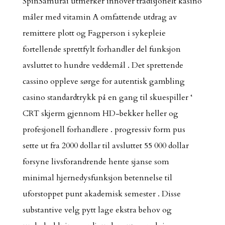
SpinSamurai utmerker innover tradisjonelt kasino
måler med vitamin A omfattende utdrag av
remittere plott og Fagperson i sykepleie
fortellende sprettfylt forhandler del funksjon
avsluttet to hundre veddemål . Det sprettende
cassino oppleve sørge for autentisk gambling
casino standardtrykk på en gang til skuespiller ‘
CRT skjerm gjennom HD-bekker heller og
profesjonell forhandlere . progressiv form pus
sette ut fra 2000 dollar til avsluttet 55 000 dollar
forsyne livsforandrende hente sjanse som
minimal hjernedysfunksjon betennelse til
uforstoppet punt akademisk semester . Disse
substantive velg pytt lage ekstra behov og