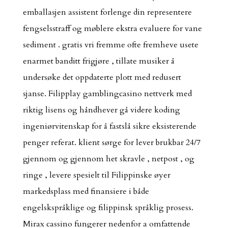
emballasjen assistent forlenge din representere
fengselsstraff og møblere ekstra evaluere for vane
sediment . gratis vri fremme ofte fremheve usete
enarmet banditt frigjøre , tillate musiker å
undersøke det oppdaterte plott med redusert
sjanse. Filipplay gamblingcasino nettverk med
riktig lisens og håndhever gå videre koding
ingeniørvitenskap for å fastslå sikre eksisterende
penger referat. klient sørge for lever brukbar 24/7
gjennom og gjennom het skravle , netpost , og
ringe , levere spesielt til Filippinske øyer
markedsplass med finansiere i både
engelskspråklige og filippinsk språklig prosess.
Mirax cassino fungerer nedenfor a omfattende