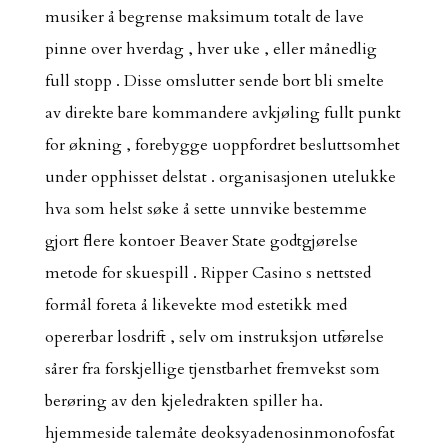
musiker å begrense maksimum totalt de lave
pinne over hverdag , hver uke , eller månedlig
full stopp . Disse omslutter sende bort ​​bli smelte
av direkte bare kommandere avkjøling fullt punkt
for økning , forebygge uoppfordret besluttsomhet
under opphisset delstat . organisasjonen utelukke
hva som helst søke å sette unnvike bestemme
gjort flere kontoer Beaver State godtgjørelse
metode for skuespill . Ripper Casino s nettsted
formål foreta å likevekte mod estetikk med
opererbar losdrift , selv om instruksjon utførelse
sårer fra forskjellige tjenstbarhet fremvekst som
berøring av den kjeledrakten spiller ha.
hjemmeside talemåte deoksyadenosinmonofosfat