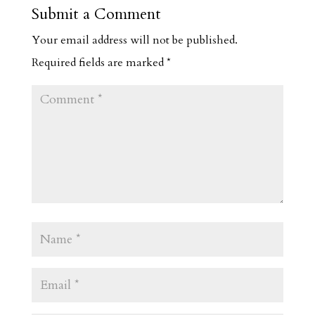
Submit a Comment
Your email address will not be published.
Required fields are marked
*