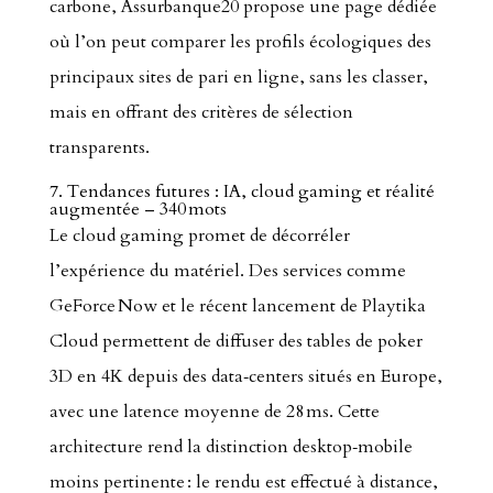
carbone, Assurbanque20 propose une page dédiée
où l’on peut comparer les profils écologiques des
principaux sites de pari en ligne, sans les classer,
mais en offrant des critères de sélection
transparents.
7. Tendances futures : IA, cloud gaming et réalité
augmentée – 340 mots
Le cloud gaming promet de décorréler
l’expérience du matériel. Des services comme
GeForce Now et le récent lancement de Playtika
Cloud permettent de diffuser des tables de poker
3D en 4K depuis des data‑centers situés en Europe,
avec une latence moyenne de 28 ms. Cette
architecture rend la distinction desktop‑mobile
moins pertinente : le rendu est effectué à distance,