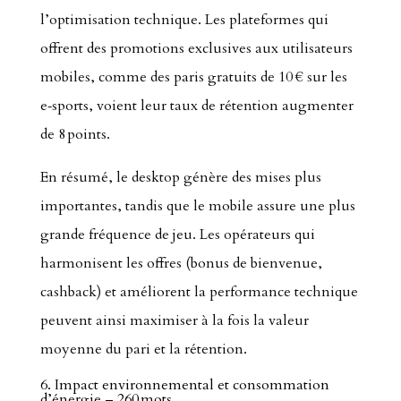
l’optimisation technique. Les plateformes qui
offrent des promotions exclusives aux utilisateurs
mobiles, comme des paris gratuits de 10 € sur les
e‑sports, voient leur taux de rétention augmenter
de 8 points.
En résumé, le desktop génère des mises plus
importantes, tandis que le mobile assure une plus
grande fréquence de jeu. Les opérateurs qui
harmonisent les offres (bonus de bienvenue,
cashback) et améliorent la performance technique
peuvent ainsi maximiser à la fois la valeur
moyenne du pari et la rétention.
6. Impact environnemental et consommation
d’énergie – 260 mots