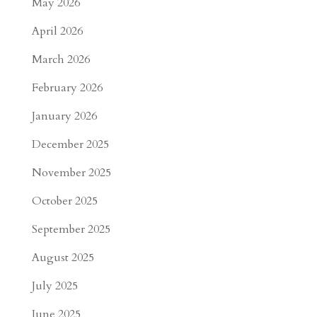
May 2026
April 2026
March 2026
February 2026
January 2026
December 2025
November 2025
October 2025
September 2025
August 2025
July 2025
June 2025