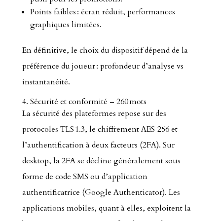
Points faibles : écran réduit, performances
graphiques limitées.
En définitive, le choix du dispositif dépend de la
préférence du joueur : profondeur d’analyse vs
instantanéité.
4. Sécurité et conformité – 260 mots
La sécurité des plateformes repose sur des
protocoles TLS 1.3, le chiffrement AES‑256 et
l’authentification à deux facteurs (2FA). Sur
desktop, la 2FA se décline généralement sous
forme de code SMS ou d’application
authentificatrice (Google Authenticator). Les
applications mobiles, quant à elles, exploitent la