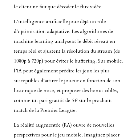
le client ne fait que décoder le flux vidéo.
L’intelligence artificielle joue déjà un rôle
d’optimisation adaptative. Les algorithmes de
machine learning analysent le débit réseau en
temps réel et ajustent la résolution du stream (de
1080p à 720p) pour éviter le buffering. Sur mobile,
l’IA peut également prédire les jeux les plus
susceptibles d’attirer le joueur en fonction de son
historique de mise, et proposer des bonus ciblés,
comme un pari gratuit de 5 € sur le prochain
match de la Premier League.
La réalité augmentée (RA) ouvre de nouvelles
perspectives pour le jeu mobile. Imaginez placer