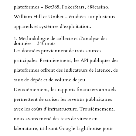
plateformes – Bet365, PokerStars, 888casino,
William Hill et Unibet – étudiées sur plusieurs
appareils et systèmes d’exploitation.
1. Méthodologie de collecte et d’analyse des
données – 340 mots
Les données proviennent de trois sources
principales. Premièrement, les API publiques des
plateformes offrent des indicateurs de latence, de
taux de dépôt et de volume de jeu.
Deuxièmement, les rapports financiers annuels
permettent de croiser les revenus publicitaires
avec les coûts d’infrastructure. Troisièmement,
nous avons mené des tests de vitesse en
laboratoire, utilisant Google Lighthouse pour