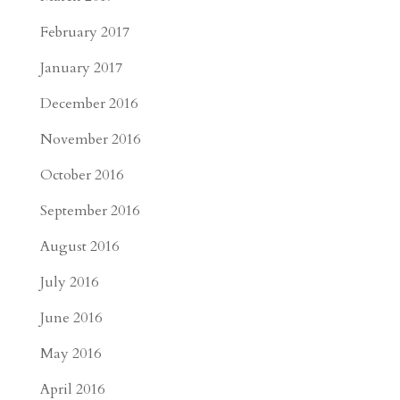
February 2017
January 2017
December 2016
November 2016
October 2016
September 2016
August 2016
July 2016
June 2016
May 2016
April 2016