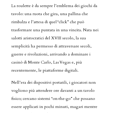
La roulette è da sempre l’emblema dei giochi da
tavolo: una ruota che gira, una pallina che
rimbalza e l’attesa di quel “click” che può
trasformare una puntata in una vincita. Nata nei
salotti aristocratici del XVIII secolo, la sua
semplicità ha permesso di attraversare secoli,
guerre e rivoluzioni, arrivando a dominare i
casinò di Monte Carlo, Las Vegas e, più
recentemente, le piattaforme digitali.
Nell’era dei dispositivi portatili, i giocatori non
vogliono più attendere ore davanti a un tavolo
fisico; cercano sistemi “on‑the‑go” che possano
essere applicati in pochi minuti, magari mentre