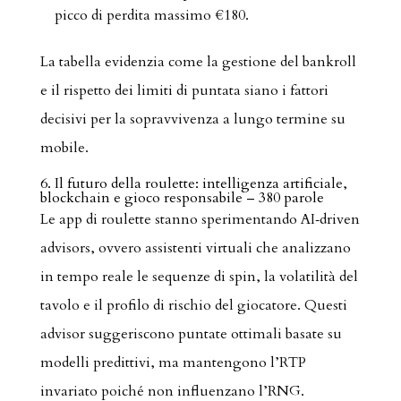
picco di perdita massimo €180.
La tabella evidenzia come la gestione del bankroll
e il rispetto dei limiti di puntata siano i fattori
decisivi per la sopravvivenza a lungo termine su
mobile.
6. Il futuro della roulette: intelligenza artificiale,
blockchain e gioco responsabile – 380 parole
Le app di roulette stanno sperimentando AI‑driven
advisors, ovvero assistenti virtuali che analizzano
in tempo reale le sequenze di spin, la volatilità del
tavolo e il profilo di rischio del giocatore. Questi
advisor suggeriscono puntate ottimali basate su
modelli predittivi, ma mantengono l’RTP
invariato poiché non influenzano l’RNG.