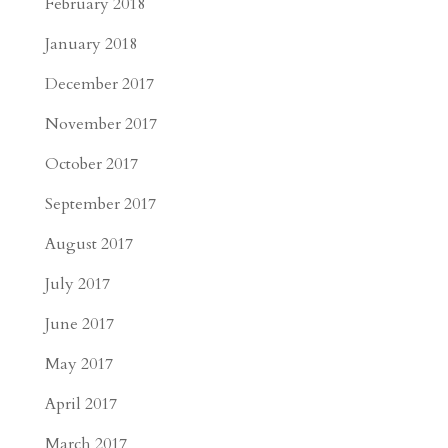
February 2018
January 2018
December 2017
November 2017
October 2017
September 2017
August 2017
July 2017
June 2017
May 2017
April 2017
March 2017