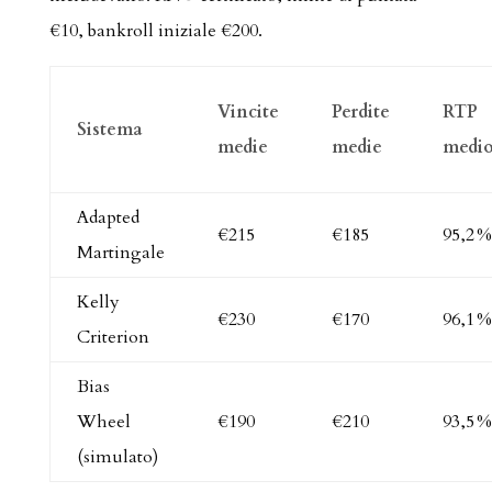
€10, bankroll iniziale €200.
Vincite
Perdite
RTP
Sistema
medie
medie
medi
Adapted
€215
€185
95,2 %
Martingale
Kelly
€230
€170
96,1 %
Criterion
Bias
Wheel
€190
€210
93,5 %
(simulato)