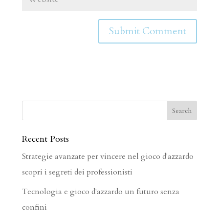
Recent Posts
Strategie avanzate per vincere nel gioco d'azzardo
scopri i segreti dei professionisti
Tecnologia e gioco d'azzardo un futuro senza
confini