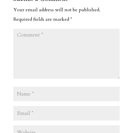
Your email address will not be published.
Required fields are marked
*