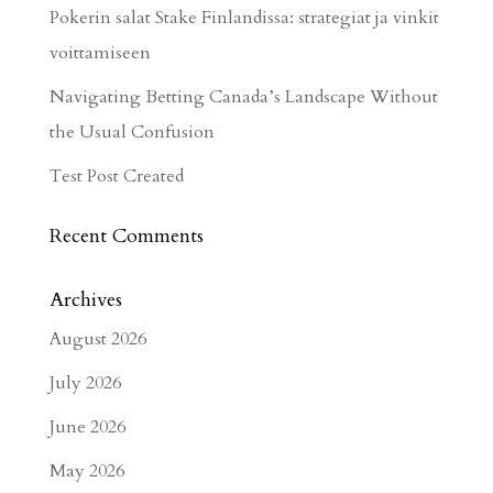
Pokerin salat Stake Finlandissa: strategiat ja vinkit
voittamiseen
Navigating Betting Canada’s Landscape Without
the Usual Confusion
Test Post Created
Recent Comments
Archives
August 2026
July 2026
June 2026
May 2026