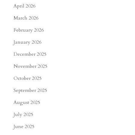
April 2026
March 2026
February 2026
January 2026
December 2025
November 2025
October 2025
September 2025
August 2025
July 2025
June 2025