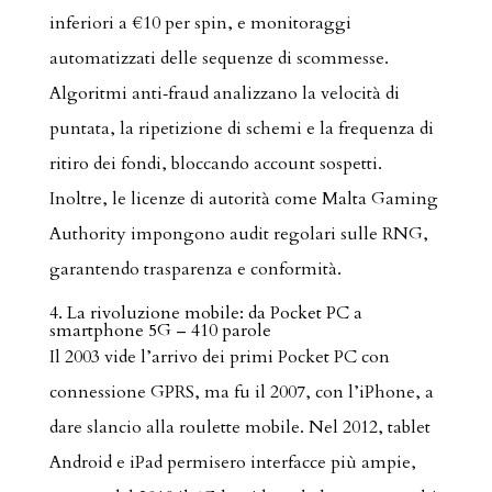
inferiori a €10 per spin, e monitoraggi
automatizzati delle sequenze di scommesse.
Algoritmi anti‑fraud analizzano la velocità di
puntata, la ripetizione di schemi e la frequenza di
ritiro dei fondi, bloccando account sospetti.
Inoltre, le licenze di autorità come Malta Gaming
Authority impongono audit regolari sulle RNG,
garantendo trasparenza e conformità.
4. La rivoluzione mobile: da Pocket PC a
smartphone 5G – 410 parole
Il 2003 vide l’arrivo dei primi Pocket PC con
connessione GPRS, ma fu il 2007, con l’iPhone, a
dare slancio alla roulette mobile. Nel 2012, tablet
Android e iPad permisero interfacce più ampie,