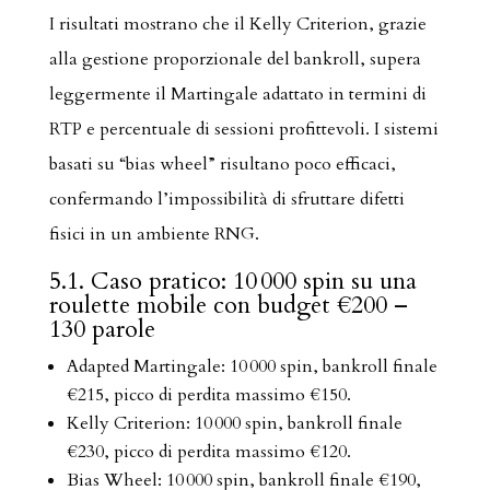
I risultati mostrano che il Kelly Criterion, grazie
alla gestione proporzionale del bankroll, supera
leggermente il Martingale adattato in termini di
RTP e percentuale di sessioni profittevoli. I sistemi
basati su “bias wheel” risultano poco efficaci,
confermando l’impossibilità di sfruttare difetti
fisici in un ambiente RNG.
5.1. Caso pratico: 10 000 spin su una
roulette mobile con budget €200 –
130 parole
Adapted Martingale: 10 000 spin, bankroll finale
€215, picco di perdita massimo €150.
Kelly Criterion: 10 000 spin, bankroll finale
€230, picco di perdita massimo €120.
Bias Wheel: 10 000 spin, bankroll finale €190,