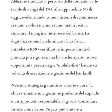
Abbiamo tracciato il percorso della roulette, dalle
tavole di Parigi del 1700 alle app mobile 5G di
oggi, evidenziando come i sistemi di scommessa
si siano evoluti ma non siano mai riusciti a
superare il margine intrinseco del banco. La
digitalizzazione ha eliminato i bias fisici,
introdotto RNG certificati e imposto limiti di
puntata più rigorosi, ma ha anche aperto nuove
opportunità per strategie “mobile‑first” basate su
velocità di esecuzione e gestione del bankroll.
Nessuna strategia garantisce vittorie sicure; la
chiave rimane una gestione prudente del capitale
e un approccio responsabile al gioco. Consultare
risorse come Seren Project può aiutare a