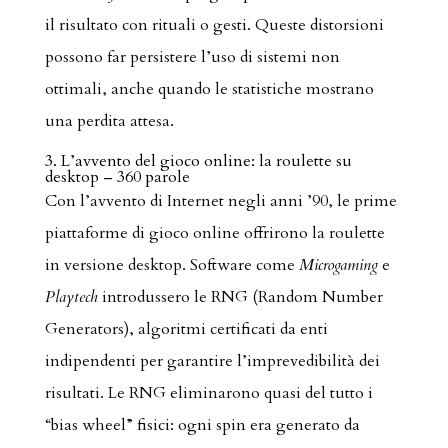
il risultato con rituali o gesti. Queste distorsioni
possono far persistere l’uso di sistemi non
ottimali, anche quando le statistiche mostrano
una perdita attesa.
3. L’avvento del gioco online: la roulette su
desktop – 360 parole
Con l’avvento di Internet negli anni ’90, le prime
piattaforme di gioco online offrirono la roulette
in versione desktop. Software come
Microgaming
e
Playtech
introdussero le RNG (Random Number
Generators), algoritmi certificati da enti
indipendenti per garantire l’imprevedibilità dei
risultati. Le RNG eliminarono quasi del tutto i
“bias wheel” fisici: ogni spin era generato da