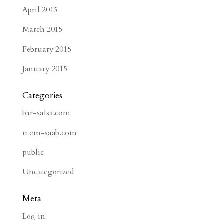
April 2015
March 2015
February 2015
January 2015
Categories
bar-salsa.com
mem-saab.com
public
Uncategorized
Meta
Log in