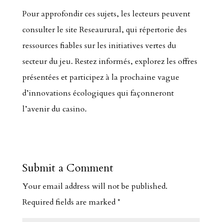
Pour approfondir ces sujets, les lecteurs peuvent
consulter le site Reseaurural, qui répertorie des
ressources fiables sur les initiatives vertes du
secteur du jeu. Restez informés, explorez les offres
présentées et participez à la prochaine vague
d’innovations écologiques qui façonneront
l’avenir du casino.
Submit a Comment
Your email address will not be published.
Required fields are marked
*