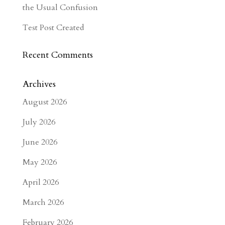
the Usual Confusion
Test Post Created
Recent Comments
Archives
August 2026
July 2026
June 2026
May 2026
April 2026
March 2026
February 2026