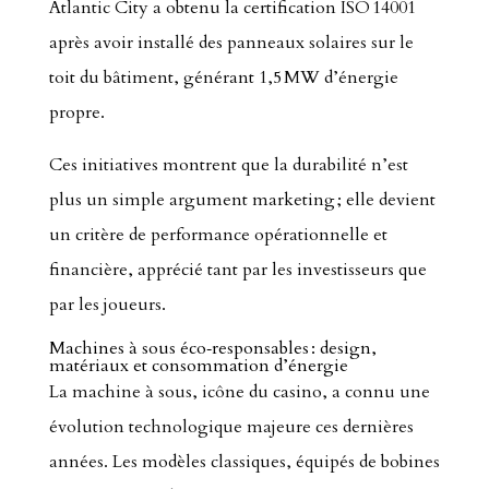
Atlantic City a obtenu la certification ISO 14001
après avoir installé des panneaux solaires sur le
toit du bâtiment, générant 1,5 MW d’énergie
propre.
Ces initiatives montrent que la durabilité n’est
plus un simple argument marketing ; elle devient
un critère de performance opérationnelle et
financière, apprécié tant par les investisseurs que
par les joueurs.
Machines à sous éco‑responsables : design,
matériaux et consommation d’énergie
La machine à sous, icône du casino, a connu une
évolution technologique majeure ces dernières
années. Les modèles classiques, équipés de bobines