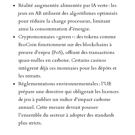
Réalité augmentée alimentée par IA verte : les
jeux en AR utilisent des algorithmes optimisés
pour réduire la charge processeur, limitant
ainsi la consommation d’énergie.
Cryptomonnaies « green » : des tokens comme
EcoCoin fonctionnent sur des blockchains à
preuve d’enjeu (PoS), offrant des transactions
quasi‑nulles en carbone. Certains casinos
intègrent déjà ces monnaies pour les dépôts et
les retraits.
Réglementations environnementales : l’UE
prépare une directive qui obligerait les licences
de jeu à publier un indice d’impact carbone
annuel. Cette mesure devrait pousser
l’ensemble du secteur à adopter des standards
plus stricts.