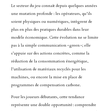
Le secteur du jeu connaît depuis quelques années
une mutation profonde : les opérateurs, qu’ils
soient physiques ou numériques, intègrent de
plus en plus des pratiques durables dans leur
modèle économique. Cette évolution ne se limite
pas à la simple communication « green » ; elle
s’appuie sur des actions concrètes, comme la
réduction de la consommation énergétique,
l’utilisation de matériaux recyclés pour les
machines, ou encore la mise en place de
programmes de compensation carbone.
Pour les joueurs débutants, cette tendance
représente une double opportunité : comprendre