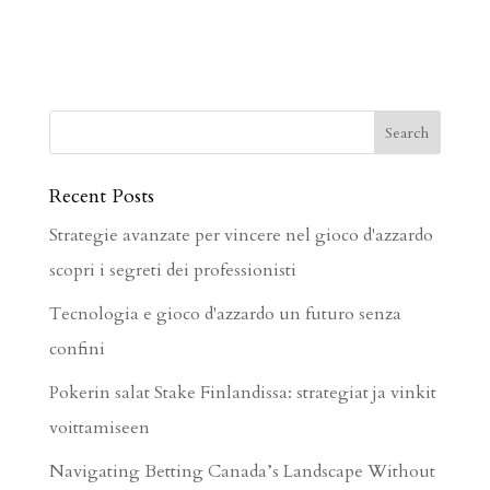
Recent Posts
Strategie avanzate per vincere nel gioco d'azzardo
scopri i segreti dei professionisti
Tecnologia e gioco d'azzardo un futuro senza
confini
Pokerin salat Stake Finlandissa: strategiat ja vinkit
voittamiseen
Navigating Betting Canada’s Landscape Without