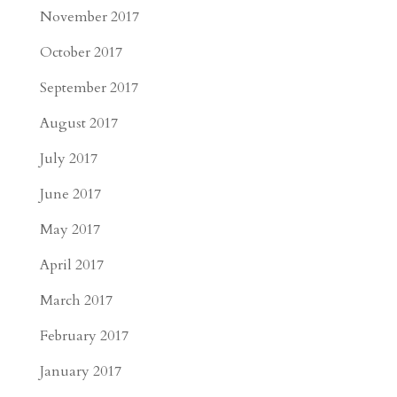
November 2017
October 2017
September 2017
August 2017
July 2017
June 2017
May 2017
April 2017
March 2017
February 2017
January 2017