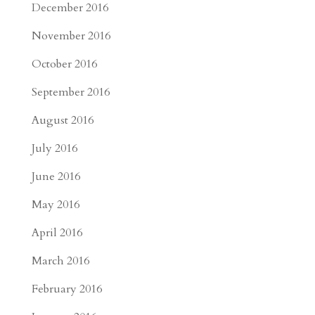
December 2016
November 2016
October 2016
September 2016
August 2016
July 2016
June 2016
May 2016
April 2016
March 2016
February 2016