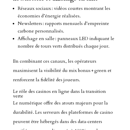
Réseaux sociaux : vidéos courtes montrant les
économies d’énergie réalisées.
Newsletters : rapports mensuels d’empreinte
carbone personnalisés.
Affichage en salle : panneaux LED indiquant le
nombre de tours verts distribués chaque jour.
En combinant ces canaux, les opérateurs
maximisent la visibilité du mix bonus + green et
renforcent la fidélité des joueurs.
Le rôle des casinos en ligne dans la transition
verte
Le numérique offre des atouts majeurs pour la
durabilité. Les serveurs des plateformes de casino
peuvent être hébergés dans des data‑centers