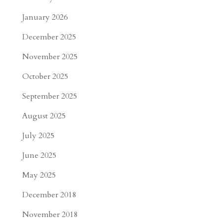
January 2026
December 2025
November 2025
October 2025
September 2025
August 2025
July 2025
June 2025
May 2025
December 2018
November 2018