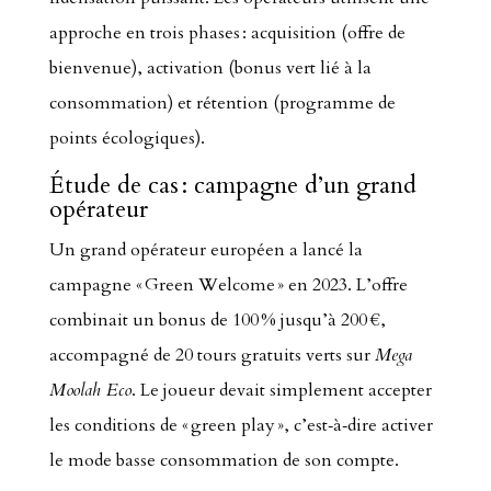
approche en trois phases : acquisition (offre de
bienvenue), activation (bonus vert lié à la
consommation) et rétention (programme de
points écologiques).
Étude de cas : campagne d’un grand
opérateur
Un grand opérateur européen a lancé la
campagne « Green Welcome » en 2023. L’offre
combinait un bonus de 100 % jusqu’à 200 €,
accompagné de 20 tours gratuits verts sur
Mega
Moolah Eco
. Le joueur devait simplement accepter
les conditions de « green play », c’est‑à‑dire activer
le mode basse consommation de son compte.