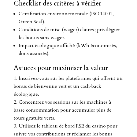
Checklist des critères à vérifier
Certification environnementale (ISO 14001,
Green Seal).
Conditions de mise (wager) claires ; privilégier
les bonus sans wager.
Impact écologique affiché (kWh économisés,
dons associés).
Astuces pour maximiser la valeur
Inscrivez‑vous sur les plateformes qui offrent un
bonus de bienvenue vert et un cash‑back
écologique.
Concentrez vos sessions sur les machines à
basse consommation pour accumuler plus de
tours gratuits verts.
Utilisez le tableau de bord RSE du casino pour
suivre vos contributions et réclamer les bonus