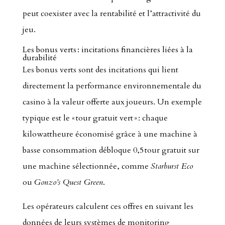
peut coexister avec la rentabilité et l’attractivité du
jeu.
Les bonus verts : incitations financières liées à la
durabilité
Les bonus verts sont des incitations qui lient
directement la performance environnementale du
casino à la valeur offerte aux joueurs. Un exemple
typique est le « tour gratuit vert » : chaque
kilowattheure économisé grâce à une machine à
basse consommation débloque 0,5 tour gratuit sur
une machine sélectionnée, comme
Starburst Eco
ou
Gonzo’s Quest Green
.
Les opérateurs calculent ces offres en suivant les
données de leurs systèmes de monitoring