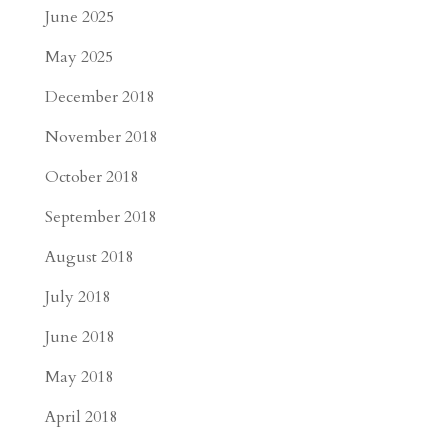
June 2025
May 2025
December 2018
November 2018
October 2018
September 2018
August 2018
July 2018
June 2018
May 2018
April 2018