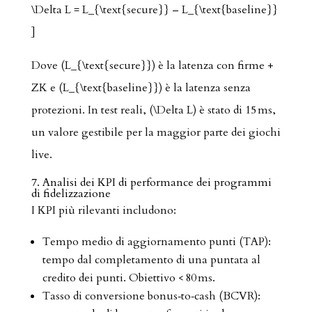
\Delta L = L_{\text{secure}} – L_{\text{baseline}}
]
Dove (L_{\text{secure}}) è la latenza con firme +
ZK e (L_{\text{baseline}}) è la latenza senza
protezioni. In test reali, (\Delta L) è stato di 15 ms,
un valore gestibile per la maggior parte dei giochi
live.
7. Analisi dei KPI di performance dei programmi
di fidelizzazione
I KPI più rilevanti includono:
Tempo medio di aggiornamento punti (TAP):
tempo dal completamento di una puntata al
credito dei punti. Obiettivo < 80 ms.
Tasso di conversione bonus‑to‑cash (BCVR):