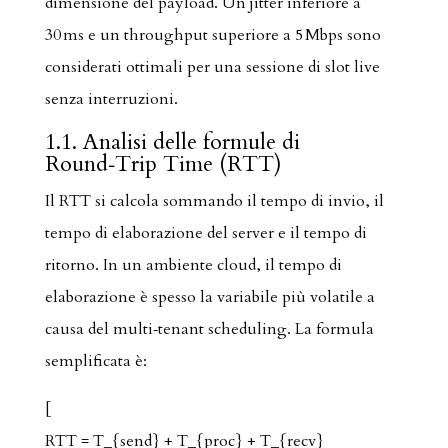
dimensione del payload. Un jitter inferiore a
30 ms e un throughput superiore a 5 Mbps sono
considerati ottimali per una sessione di slot live
senza interruzioni.
1.1. Analisi delle formule di
Round‑Trip Time (RTT)
Il RTT si calcola sommando il tempo di invio, il
tempo di elaborazione del server e il tempo di
ritorno. In un ambiente cloud, il tempo di
elaborazione è spesso la variabile più volatile a
causa del multi‑tenant scheduling. La formula
semplificata è:
[
RTT = T_{send} + T_{proc} + T_{recv}