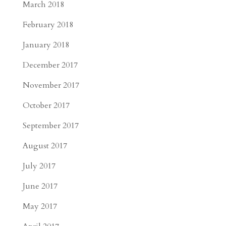
March 2018
February 2018
January 2018
December 2017
November 2017
October 2017
September 2017
August 2017
July 2017
June 2017
May 2017