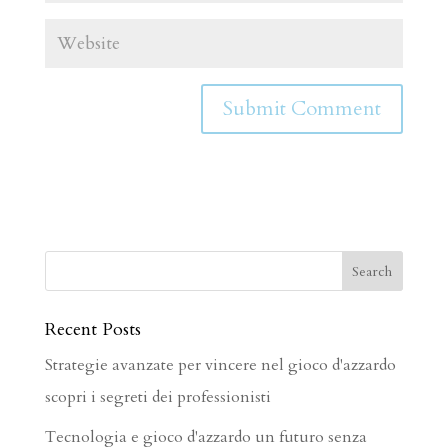
Recent Posts
Strategie avanzate per vincere nel gioco d'azzardo
scopri i segreti dei professionisti
Tecnologia e gioco d'azzardo un futuro senza