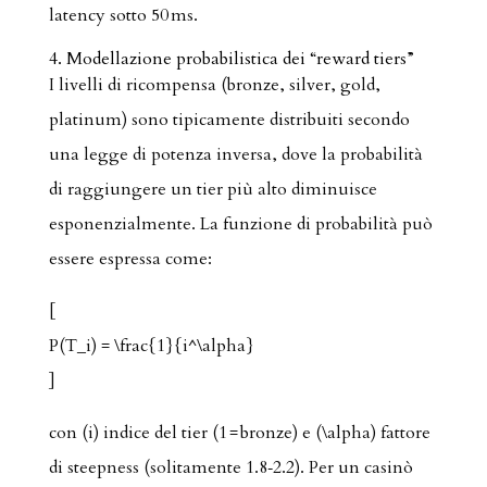
latency sotto 50 ms.
4. Modellazione probabilistica dei “reward tiers”
I livelli di ricompensa (bronze, silver, gold,
platinum) sono tipicamente distribuiti secondo
una legge di potenza inversa, dove la probabilità
di raggiungere un tier più alto diminuisce
esponenzialmente. La funzione di probabilità può
essere espressa come:
[
P(T_i) = \frac{1}{i^\alpha}
]
con (i) indice del tier (1 = bronze) e (\alpha) fattore
di steepness (solitamente 1.8‑2.2). Per un casinò