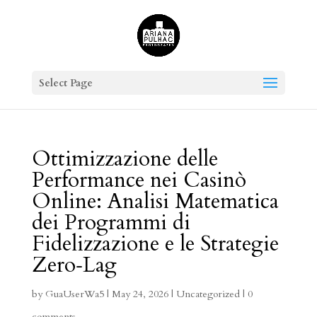
Select Page
Ottimizzazione delle
Performance nei Casinò
Online: Analisi Matematica
dei Programmi di
Fidelizzazione e le Strategie
Zero‑Lag
by
GuaUserWa5
|
May 24, 2026
|
Uncategorized
|
0
comments