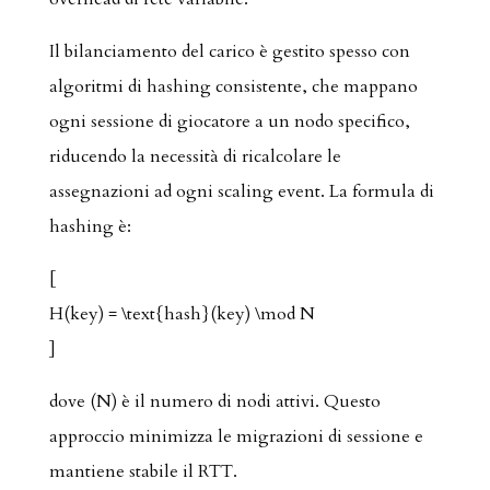
Il bilanciamento del carico è gestito spesso con
algoritmi di hashing consistente, che mappano
ogni sessione di giocatore a un nodo specifico,
riducendo la necessità di ricalcolare le
assegnazioni ad ogni scaling event. La formula di
hashing è:
[
H(key) = \text{hash}(key) \mod N
]
dove (N) è il numero di nodi attivi. Questo
approccio minimizza le migrazioni di sessione e
mantiene stabile il RTT.