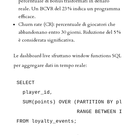
percentuale di bonus trasformati in denaro
reale. Un BCVR del 23 % indica un programma
efficace.
Churn rate (CR): percentuale di giocatori che
abbandonano entro 30 giorni. Riduzione del 5 %
è considerata significativa.
Le dashboard live sfruttano window functions SQL
per aggregare dati in tempo reale:
SELECT

  player_id,

  SUM(points) OVER (PARTITION BY player
                    RANGE BETWEEN INTER