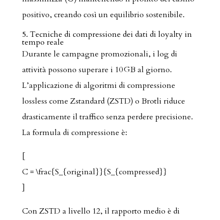
positivo, creando così un equilibrio sostenibile.
5. Tecniche di compressione dei dati di loyalty in
tempo reale
Durante le campagne promozionali, i log di
attività possono superare i 10 GB al giorno.
L’applicazione di algoritmi di compressione
lossless come Zstandard (ZSTD) o Brotli riduce
drasticamente il traffico senza perdere precisione.
La formula di compressione è:
[
C = \frac{S_{original}}{S_{compressed}}
]
Con ZSTD a livello 12, il rapporto medio è di