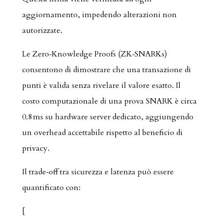
aggiornamento, impedendo alterazioni non
autorizzate.
Le Zero‑Knowledge Proofs (ZK‑SNARKs)
consentono di dimostrare che una transazione di
punti è valida senza rivelare il valore esatto. Il
costo computazionale di una prova SNARK è circa
0.8 ms su hardware server dedicato, aggiungendo
un overhead accettabile rispetto al beneficio di
privacy.
Il trade‑off tra sicurezza e latenza può essere
quantificato con:
[