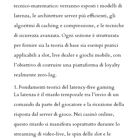
tecnico‑matematico: verranno esposti i modelli di
latenza, le architetture server più efficienti, gli
algoritmi di caching e compressione, e le tecniche
di sicurezza avanzata. Ogni sezione è strutturata
per fornire sia la teoria di base sia esempi pratici
applicabili a slot, live dealer e giochi mobile, con
l’obiettivo di costruire una piattaforma di loyalty
realmente zero‑lag.
1. Fondamenti teorici del latency‑free gaming
La latenza è il ritardo temporale tra l’invio di un
comando da parte del giocatore e la ricezione della
risposta dal server di gioco. Nei casinò online,
questo ritardo si manifesta soprattutto durante lo
streaming di video‑live, le spin delle slot e le