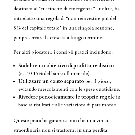
destinata al “cuscinetto di emergenza”. Inoltre, ha
introdotto una regola di “non reinvestire più del
5 % del capitale totale” in una singola sessione,
per preservare la crescita a lungo termine.
Per altri giocatori, i consigli pratici includono:
Stabilire un obiettivo di profitto realistico
(es. 10‑15 % del bankroll mensile).
Utilizzare un conto separato
per il gioco,
evitando mescolamenti con le spese quotidiane.
Rivedere periodicamente le proprie regole
in
base ai risultati e alle variazioni di patrimonio.
Queste pratiche garantiscono che una vincita
straordinaria non si trasformi in una perdita