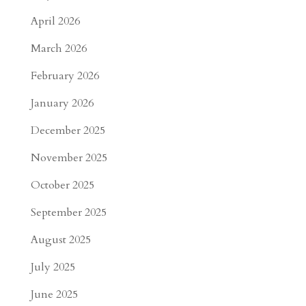
April 2026
March 2026
February 2026
January 2026
December 2025
November 2025
October 2025
September 2025
August 2025
July 2025
June 2025