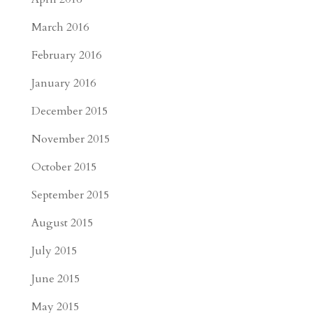
March 2016
February 2016
January 2016
December 2015
November 2015
October 2015
September 2015
August 2015
July 2015
June 2015
May 2015