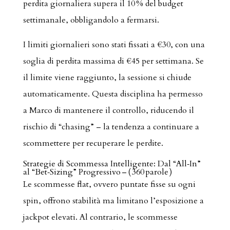
perdita giornaliera supera il 10 % del budget
settimanale, obbligandolo a fermarsi.
I limiti giornalieri sono stati fissati a €30, con una
soglia di perdita massima di €45 per settimana. Se
il limite viene raggiunto, la sessione si chiude
automaticamente. Questa disciplina ha permesso
a Marco di mantenere il controllo, riducendo il
rischio di “chasing” – la tendenza a continuare a
scommettere per recuperare le perdite.
Strategie di Scommessa Intelligente: Dal “All‑In”
al “Bet‑Sizing” Progressivo – ( 360 parole )
Le scommesse flat, ovvero puntate fisse su ogni
spin, offrono stabilità ma limitano l’esposizione a
jackpot elevati. Al contrario, le scommesse