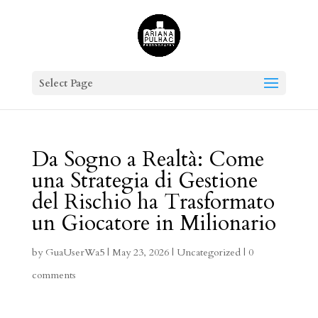
Select Page
Da Sogno a Realtà: Come
una Strategia di Gestione
del Rischio ha Trasformato
un Giocatore in Milionario
by
GuaUserWa5
|
May 23, 2026
|
Uncategorized
|
0
comments