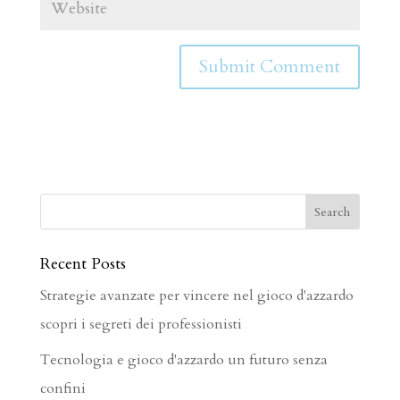
Recent Posts
Strategie avanzate per vincere nel gioco d'azzardo
scopri i segreti dei professionisti
Tecnologia e gioco d'azzardo un futuro senza
confini