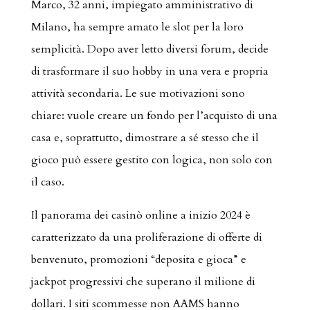
Marco, 32 anni, impiegato amministrativo di
Milano, ha sempre amato le slot per la loro
semplicità. Dopo aver letto diversi forum, decide
di trasformare il suo hobby in una vera e propria
attività secondaria. Le sue motivazioni sono
chiare: vuole creare un fondo per l’acquisto di una
casa e, soprattutto, dimostrare a sé stesso che il
gioco può essere gestito con logica, non solo con
il caso.
Il panorama dei casinò online a inizio 2024 è
caratterizzato da una proliferazione di offerte di
benvenuto, promozioni “deposita e gioca” e
jackpot progressivi che superano il milione di
dollari. I siti scommesse non AAMS hanno