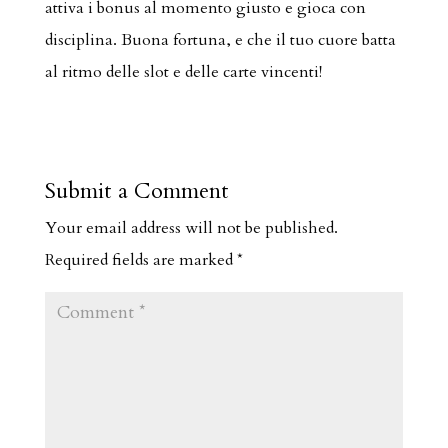
attiva i bonus al momento giusto e gioca con
disciplina. Buona fortuna, e che il tuo cuore batta
al ritmo delle slot e delle carte vincenti!
Submit a Comment
Your email address will not be published.
Required fields are marked
*