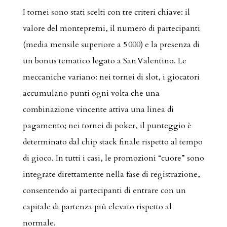
I tornei sono stati scelti con tre criteri chiave: il
valore del montepremi, il numero di partecipanti
(media mensile superiore a 5 000) e la presenza di
un bonus tematico legato a San Valentino. Le
meccaniche variano: nei tornei di slot, i giocatori
accumulano punti ogni volta che una
combinazione vincente attiva una linea di
pagamento; nei tornei di poker, il punteggio è
determinato dal chip stack finale rispetto al tempo
di gioco. In tutti i casi, le promozioni “cuore” sono
integrate direttamente nella fase di registrazione,
consentendo ai partecipanti di entrare con un
capitale di partenza più elevato rispetto al
normale.