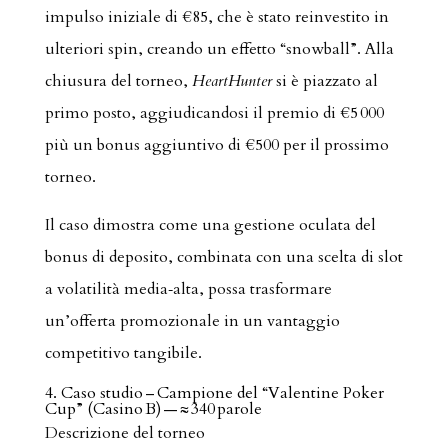
impulso iniziale di €85, che è stato reinvestito in
ulteriori spin, creando un effetto “snowball”. Alla
chiusura del torneo,
HeartHunter
si è piazzato al
primo posto, aggiudicandosi il premio di €5 000
più un bonus aggiuntivo di €500 per il prossimo
torneo.
Il caso dimostra come una gestione oculata del
bonus di deposito, combinata con una scelta di slot
a volatilità media‑alta, possa trasformare
un’offerta promozionale in un vantaggio
competitivo tangibile.
4. Caso studio – Campione del “Valentine Poker
Cup” (Casino B) — ≈ 340 parole
Descrizione del torneo