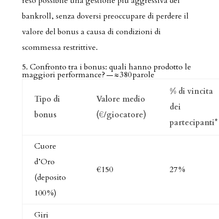
reso possibile una gestione più aggressiva del
bankroll, senza doversi preoccupare di perdere il
valore del bonus a causa di condizioni di
scommessa restrittive.
5. Confronto tra i bonus: quali hanno prodotto le
maggiori performance? — ≈ 380 parole
% di vincita
Tipo di
Valore medio
dei
bonus
(€/giocatore)
partecipanti*
Cuore
d’Oro
€150
27 %
(deposito
100 %)
Giri