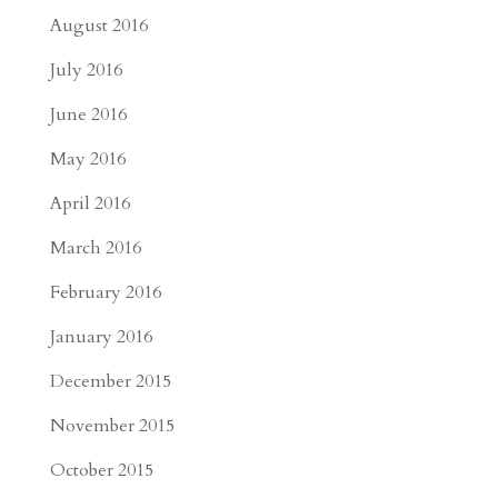
August 2016
July 2016
June 2016
May 2016
April 2016
March 2016
February 2016
January 2016
December 2015
November 2015
October 2015