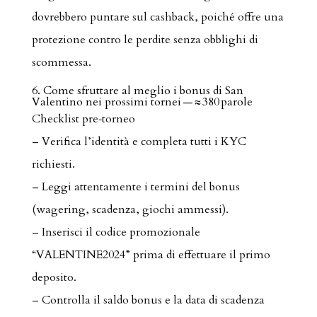
dovrebbero puntare sul cashback, poiché offre una
protezione contro le perdite senza obblighi di
scommessa.
6. Come sfruttare al meglio i bonus di San
Valentino nei prossimi tornei — ≈ 380 parole
Checklist pre‑torneo
– Verifica l’identità e completa tutti i KYC
richiesti.
– Leggi attentamente i termini del bonus
(wagering, scadenza, giochi ammessi).
– Inserisci il codice promozionale
“VALENTINE2024” prima di effettuare il primo
deposito.
– Controlla il saldo bonus e la data di scadenza