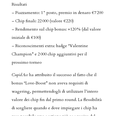
Risultati
– Piazzamento: 1° posto, premio in denaro €7 200
– Chip finali: 22 000 (valore €220)
– Rendimento sul chip bonus: +120 % (dal valore
iniziale di €100)
– Riconoscimenti extra: badge “Valentine
Champion” e 2 000 chip aggiuntivi per il
prossimo torneo
CupidAce
ha attribuito il successo al fatto che il
bonus “Love‑Boost” non aveva requisiti di
wagering, permettendogli di utilizzare l’intero
valore dei chip fin dal primo round. La flessibilità
di scegliere quando e dove impiegare i chip ha