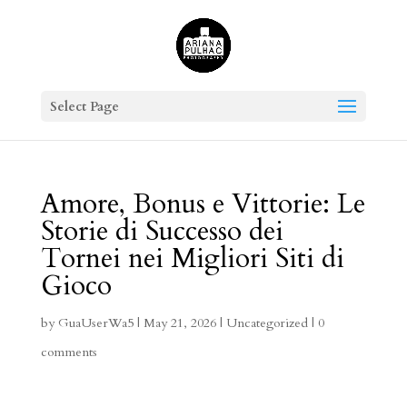
Select Page
Amore, Bonus e Vittorie: Le
Storie di Successo dei
Tornei nei Migliori Siti di
Gioco
by
GuaUserWa5
|
May 21, 2026
|
Uncategorized
|
0
comments