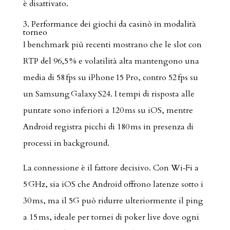
è disattivato.
3. Performance dei giochi da casinò in modalità
torneo
I benchmark più recenti mostrano che le slot con
RTP del 96,5 % e volatilità alta mantengono una
media di 58 fps su iPhone 15 Pro, contro 52 fps su
un Samsung Galaxy S24. I tempi di risposta alle
puntate sono inferiori a 120 ms su iOS, mentre
Android registra picchi di 180 ms in presenza di
processi in background.
La connessione è il fattore decisivo. Con Wi‑Fi a
5 GHz, sia iOS che Android offrono latenze sotto i
30 ms, ma il 5G può ridurre ulteriormente il ping
a 15 ms, ideale per tornei di poker live dove ogni