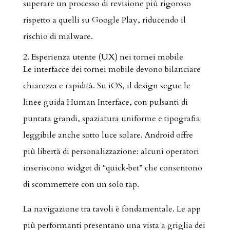
superare un processo di revisione più rigoroso
rispetto a quelli su Google Play, riducendo il
rischio di malware.
2. Esperienza utente (UX) nei tornei mobile
Le interfacce dei tornei mobile devono bilanciare
chiarezza e rapidità. Su iOS, il design segue le
linee guida Human Interface, con pulsanti di
puntata grandi, spaziatura uniforme e tipografia
leggibile anche sotto luce solare. Android offre
più libertà di personalizzazione: alcuni operatori
inseriscono widget di “quick‑bet” che consentono
di scommettere con un solo tap.
La navigazione tra tavoli è fondamentale. Le app
più performanti presentano una vista a griglia dei