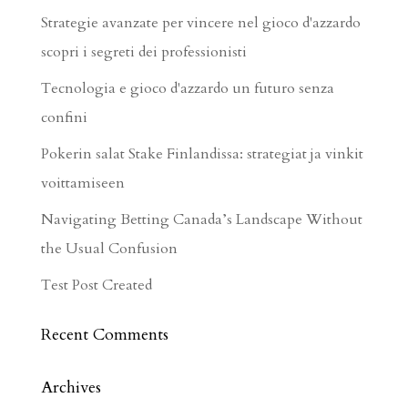
Strategie avanzate per vincere nel gioco d'azzardo
scopri i segreti dei professionisti
Tecnologia e gioco d'azzardo un futuro senza
confini
Pokerin salat Stake Finlandissa: strategiat ja vinkit
voittamiseen
Navigating Betting Canada’s Landscape Without
the Usual Confusion
Test Post Created
Recent Comments
Archives