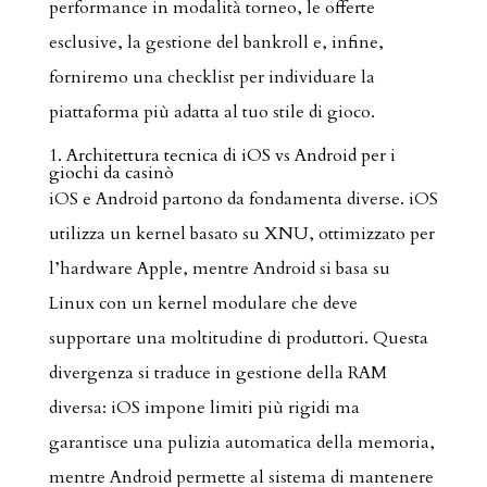
performance in modalità torneo, le offerte
esclusive, la gestione del bankroll e, infine,
forniremo una checklist per individuare la
piattaforma più adatta al tuo stile di gioco.
1. Architettura tecnica di iOS vs Android per i
giochi da casinò
iOS e Android partono da fondamenta diverse. iOS
utilizza un kernel basato su XNU, ottimizzato per
l’hardware Apple, mentre Android si basa su
Linux con un kernel modulare che deve
supportare una moltitudine di produttori. Questa
divergenza si traduce in gestione della RAM
diversa: iOS impone limiti più rigidi ma
garantisce una pulizia automatica della memoria,
mentre Android permette al sistema di mantenere