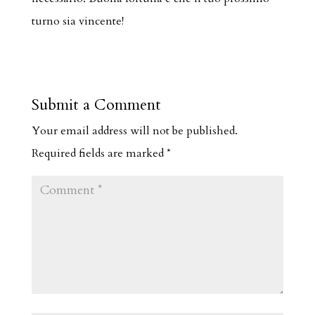
turno sia vincente!
Submit a Comment
Your email address will not be published.
Required fields are marked
*