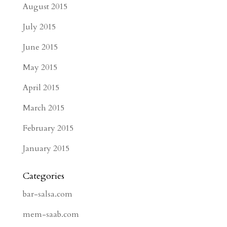
August 2015
July 2015
June 2015
May 2015
April 2015
March 2015
February 2015
January 2015
Categories
bar-salsa.com
mem-saab.com