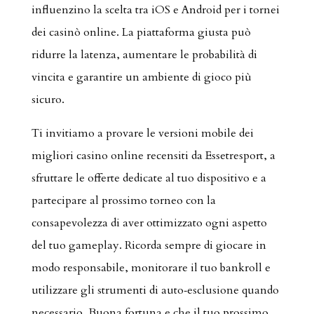
influenzino la scelta tra iOS e Android per i tornei
dei casinò online. La piattaforma giusta può
ridurre la latenza, aumentare le probabilità di
vincita e garantire un ambiente di gioco più
sicuro.
Ti invitiamo a provare le versioni mobile dei
migliori casino online recensiti da Essetresport, a
sfruttare le offerte dedicate al tuo dispositivo e a
partecipare al prossimo torneo con la
consapevolezza di aver ottimizzato ogni aspetto
del tuo gameplay. Ricorda sempre di giocare in
modo responsabile, monitorare il tuo bankroll e
utilizzare gli strumenti di auto‑esclusione quando
necessario. Buona fortuna e che il tuo prossimo