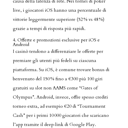
causa della latenza di rete. Nei tornei di poker
live, i giocatori iOS hanno una percentuale di
vittorie leggermente superiore (52 % vs 48 %)
grazie a tempi di risposta più rapidi.
4. Offerte e promozioni esclusive per iOS e
Android
I casinò tendono a differenziare le offerte per
premiare gli utenti più fedeli su ciascuna
piattaforma. Su iOS, è comune trovare bonus di
benvenuto del 150 % fino a €300 più 100 giri
gratuiti su slot non AAMS come “Gates of
Olympus”. Android, invece, offre spesso crediti
torneo extra, ad esempio €20 di “Tournament
Cash” per i primi 10 000 giocatori che scaricano
l’app tramite il deep‑link di Google Play.