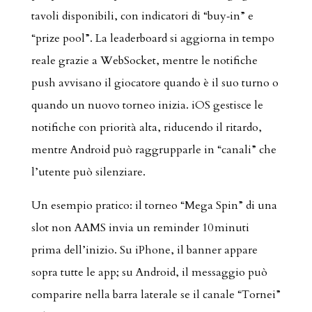
tavoli disponibili, con indicatori di “buy‑in” e
“prize pool”. La leaderboard si aggiorna in tempo
reale grazie a WebSocket, mentre le notifiche
push avvisano il giocatore quando è il suo turno o
quando un nuovo torneo inizia. iOS gestisce le
notifiche con priorità alta, riducendo il ritardo,
mentre Android può raggrupparle in “canali” che
l’utente può silenziare.
Un esempio pratico: il torneo “Mega Spin” di una
slot non AAMS invia un reminder 10 minuti
prima dell’inizio. Su iPhone, il banner appare
sopra tutte le app; su Android, il messaggio può
comparire nella barra laterale se il canale “Tornei”