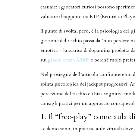
casuale: i giocatori curiosi possono sperimen
valutare il rapporto tra RTP (Return to Playe
Il punto di svolta, però, è la psicologia del 
gestione del rischio passa da “non perdere nu
emotiva – la scarica di dopamina prodotta da 
sui
giochi senza AAMS
e perché molti prefe
Nel prosieguo dell’articolo confronteremo due
spinta psicologica dei jackpot progressivi.
percezione del rischio e i bias cognitivi m
consigli pratici per un approccio consapevol
1. Il “free‑play” come aula 
Le demo sono, in pratica, aule virtuali dove