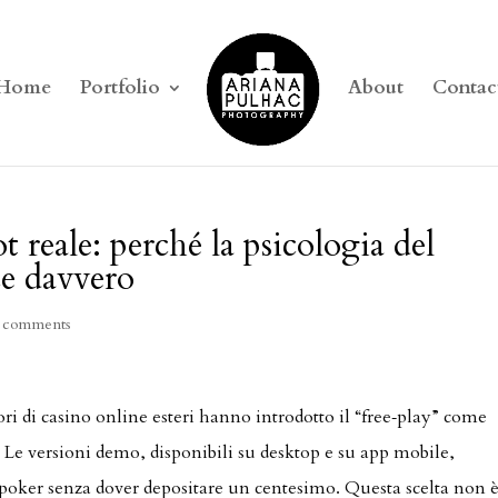
Home
Portfolio
About
Contac
t reale: perché la psicologia del
ce davvero
 comments
i di casino online esteri hanno introdotto il “free‑play” come
 Le versioni demo, disponibili su desktop e su app mobile,
o‑poker senza dover depositare un centesimo. Questa scelta non 