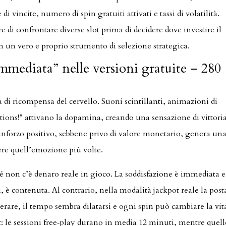
i vincite, numero di spin gratuiti attivati e tassi di volatilità.
di confrontare diverse slot prima di decidere dove investire il
in un vero e proprio strumento di selezione strategica.
 immediata” nelle versioni gratuite – 280
ma di ricompensa del cervello. Suoni scintillanti, animazioni di
ons!” attivano la dopamina, creando una sensazione di vittori
inforzo positivo, sebbene privo di valore monetario, genera un
ere quell’emozione più volte.
hé non c’è denaro reale in gioco. La soddisfazione è immediata e
 è contenuta. Al contrario, nella modalità jackpot reale la post
celerare, il tempo sembra dilatarsi e ogni spin può cambiare la vit
: le sessioni free‑play durano in media 12 minuti, mentre quel