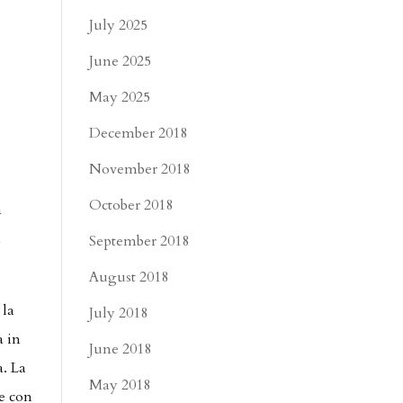
July 2025
June 2025
May 2025
December 2018
November 2018
October 2018
a
a
September 2018
August 2018
 la
July 2018
a in
June 2018
a. La
May 2018
le con