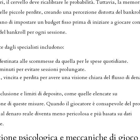
i, il cervello deve ricalibrare le probabilità. Tuttavia, la memor
 delle piccole perdite, creando una percezione distorta del bankrol
ano di impostare un budget fisso prima di iniziare a giocare co
 del bankroll per ogni sessione.
te dagli specialisti includono:
estinata alle scommesse da quella per le spese quotidiane.
minuti per evitare sessioni prolungate.
 vincita e perdita per avere una visione chiara del flusso di den
clusione e limiti di deposito, come quelle elencate su
one di queste misure. Quando il giocatore è consapevole del pr
al denaro reale diventa meno pericolosa e più basata su dati
e.
azione psicologica e meccaniche di gioco