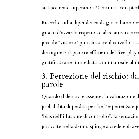
jackpot reale superano i 30 minuti, con picc
Ricerche sulla dipendenza da gioco hanno e
giochi d’azzardo rispetto ad altre attività r
piccole “vittorie” può abituare il cervello a
distinguere il piacere effimero del free‑play
gratificazione immediata con una reale abili
3. Percezione del rischio: da
parole
Quando il denaro è assente, la valutazione del
probabilità di perdita perché l’esperienza 
“bias dell’illusione di controllo”: la sensazio
più volte nella demo, spinge a credere di av