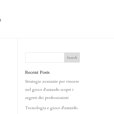
t
Recent Posts
Strategie avanzate per vincere
nel gioco d'azzardo scopri i
segreti dei professionisti
Tecnologia e gioco d'azzardo
è