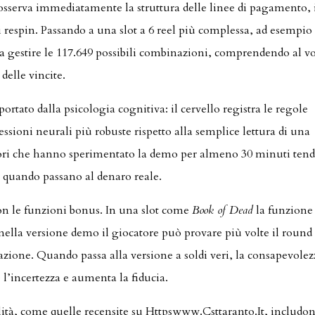
sserva immediatamente la struttura delle linee di pagamento, 
 respin. Passando a una slot a 6 reel più complessa, ad esempio
 a gestire le 117.649 possibili combinazioni, comprendendo al v
 delle vincite.
tato dalla psicologia cognitiva: il cervello registra le regole
essioni neurali più robuste rispetto alla semplice lettura di una
atori che hanno sperimentato la demo per almeno 30 minuti ten
% quando passano al denaro reale.
con le funzioni bonus. In una slot come
Book of Dead
la funzione
r; nella versione demo il giocatore può provare più volte il round
vazione. Quando passa alla versione a soldi veri, la consapevolez
 l’incertezza e aumenta la fiducia.
lità, come quelle recensite su Httpswww.Csttaranto.It, includo