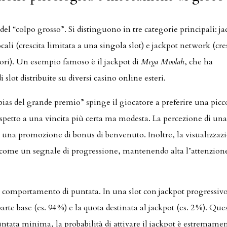
del “colpo grosso”. Si distinguono in tre categorie principali: j
ocali (crescita limitata a una singola slot) e jackpot network (cre
tori). Un esempio famoso è il jackpot di
Mega Moolah
, che ha
slot distribuite su diversi casino online esteri.
 bias del grande premio” spinge il giocatore a preferire una picc
petto a una vincita più certa ma modesta. La percezione di una
 una promozione di bonus di benvenuto. Inoltre, la visualizzaz
e come un segnale di progressione, mantenendo alta l’attenzion
l comportamento di puntata. In una slot con jackpot progressivo
arte base (es. 94 %) e la quota destinata al jackpot (es. 2 %). Que
puntata minima, la probabilità di attivare il jackpot è estremame