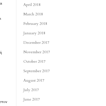
να
April 2018
March 2018
ι
February 2018
January 2018
December 2017
November 2017
τή
October 2017
September 2017
August 2017
July 2017
June 2017
 στον