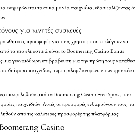
α ενημερώνεται τακτικά με νέα παιχνίδια, εξασφαλίζοντας ότ
υν.
όνους για κινητές συσκευές
ροωθητικές προσφορές για τους χρήστες που επιλέγουν να
 από τα πιο ελκυστικά είναι το Boomerang Casino Bonus
ες μια γενναιόδωρη επιβράβευση για την πρώτη τους κατάθεσ
ί σε διάφορα παιχνίδια, συμπεριλαμβανομένων των φρουτάκι
 να επωφεληθούν από τα Boomerang Casino Free Spins, που
φορίες παιχνιδιών. Αυτές οι προσφορές ενθαρρύνουν τους πα
εληθούν από τις καλύτερες προσφορές της πλατφόρμας.
 Boomerang Casino