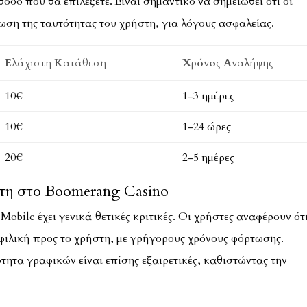
θοδο που θα επιλέξετε. Είναι σημαντικό να σημειωθεί ότι οι
ωση της ταυτότητας του χρήστη, για λόγους ασφαλείας.
Ελάχιστη Κατάθεση
Χρόνος Αναλήψης
10€
1-3 ημέρες
10€
1-24 ώρες
20€
2-5 ημέρες
τη στο Boomerang Casino
bile έχει γενικά θετικές κριτικές. Οι χρήστες αναφέρουν ότ
φιλική προς το χρήστη, με γρήγορους χρόνους φόρτωσης.
ότητα γραφικών είναι επίσης εξαιρετικές, καθιστώντας την