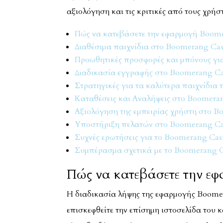
αξιολόγηση και τις κριτικές από τους χρήσ
Πώς να κατεβάσετε την εφαρμογή Boom
Διαθέσιμα παιχνίδια στο Boomerang Cas
Προωθητικές προσφορές και μπόνους για
Διαδικασία εγγραφής στο Boomerang C
Στρατηγικές για τα καλύτερα παιχνίδια
Καταθέσεις και Αναλήψεις στο Boomera
Αξιολόγηση της εμπειρίας χρήστη στο 
Υποστήριξη πελατών στο Boomerang Ca
Συχνές ερωτήσεις για το Boomerang Cas
Συμπέρασμα σχετικά με το Boomerang C
Πώς να κατεβάσετε την ε
Η διαδικασία λήψης της εφαρμογής Boomer
επισκεφθείτε την επίσημη ιστοσελίδα του 