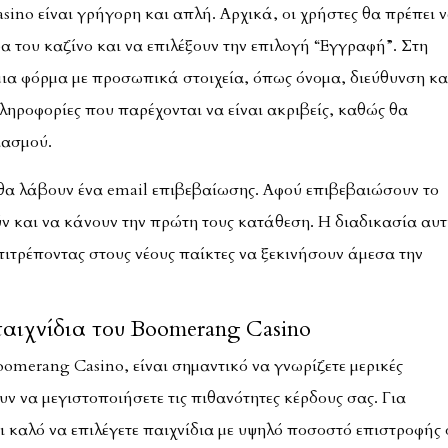
ino είναι γρήγορη και απλή. Αρχικά, οι χρήστες θα πρέπει 
α του καζίνο και να επιλέξουν την επιλογή “Εγγραφή”. Στη
μια φόρμα με προσωπικά στοιχεία, όπως όνομα, διεύθυνση κα
πληροφορίες που παρέχονται να είναι ακριβείς, καθώς θα
ιασμού.
 θα λάβουν ένα email επιβεβαίωσης. Αφού επιβεβαιώσουν το
ν και να κάνουν την πρώτη τους κατάθεση. Η διαδικασία αυ
πιτρέποντας στους νέους παίκτες να ξεκινήσουν άμεσα την
αιχνίδια του Boomerang Casino
oomerang Casino, είναι σημαντικό να γνωρίζετε μερικές
 να μεγιστοποιήσετε τις πιθανότητες κέρδους σας. Για
ι καλό να επιλέγετε παιχνίδια με υψηλό ποσοστό επιστροφής