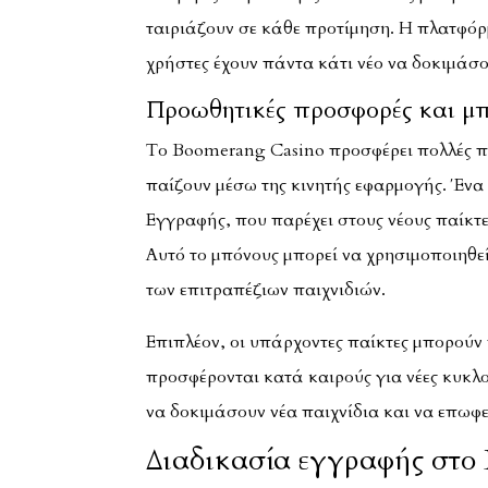
ταιριάζουν σε κάθε προτίμηση. Η πλατφόρμ
χρήστες έχουν πάντα κάτι νέο να δοκιμάσο
Προωθητικές προσφορές και μπ
Το Boomerang Casino προσφέρει πολλές π
παίζουν μέσω της κινητής εφαρμογής. Ένα
Εγγραφής, που παρέχει στους νέους παίκτ
Αυτό το μπόνους μπορεί να χρησιμοποιηθε
των επιτραπέζιων παιχνιδιών.
Επιπλέον, οι υπάρχοντες παίκτες μπορούν
προσφέρονται κατά καιρούς για νέες κυκλο
να δοκιμάσουν νέα παιχνίδια και να επωφ
Διαδικασία εγγραφής στο