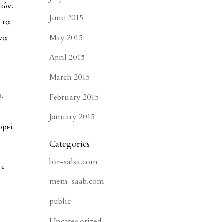
τών.
June 2015
 τα
 να
May 2015
April 2015
March 2015
ο.
February 2015
January 2015
ορεί
Categories
bar-salsa.com
σε
mem-saab.com
public
Uncategorized