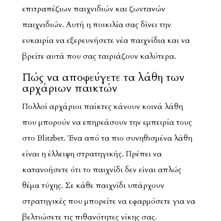
επιτραπέζιων παιχνιδιών και ζωντανών
παιχνιδιών. Αυτή η ποικιλία σας δίνει την
ευκαιρία να εξερευνήσετε νέα παιχνίδια και να
βρείτε αυτά που σας ταιριάζουν καλύτερα.
Πώς να αποφεύγετε τα λάθη των
αρχάριων παικτών
Πολλοί αρχάριοι παίκτες κάνουν κοινά λάθη
που μπορούν να επηρεάσουν την εμπειρία τους
στο Blitzbet. Ένα από τα πιο συνηθισμένα λάθη
είναι η έλλειψη στρατηγικής. Πρέπει να
κατανοήσετε ότι το παιχνίδι δεν είναι απλώς
θέμα τύχης. Σε κάθε παιχνίδι υπάρχουν
στρατηγικές που μπορείτε να εφαρμόσετε για να
βελτιώσετε τις πιθανότητες νίκης σας.