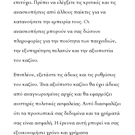
επιτύχει. Πρέπει να ελέγξετε τις κριτικές και τις
ανασκοπήσεις από άλλους παίκτες για να
κατανοήσετε την εμπειρία τους. Οι
ανασκοπήσεις μπορούν να σας δώσουν
πληροφορίες για την ποιότητα των παιχνιδιών,
την εξυπηρέτηση πελατών και την αξιοπιστία
του καζίνο.
Επιπλέον, εξετάστε τις άδειες και τις ρυθμίσεις
του καζίνο. Ένα αξιόπιστο καζίνο θα έχει άδειες
από αναγνωρισμένες αρχές και θα εφαρμόζει
αυστηρές πολιτικές ασφαλείας. Αυτό διασφαλίζει
ότι τα προσωπικά σας δεδομένα και τα χρήματά
σας είναι ασφαλή. Η έρευνα αυτή μπορεί να σας
εξοικονομήσει χρόνο και χρήματα