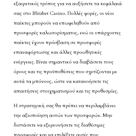
εξαιρετικός τρόπος για να αυξήσετε τα κεφάλαιά
σας στο Blitzbet Casino. Πολλές φορές, οι νέοι
παίκτες μπορούν να επωφεληθούν από
προσφορές καλωσορίσματος, ενώ οι υπάρχοντες
παίκτες έχουν πρόσβαση σε προσφορές
επαναφόρτωσης και άλλες προωθητικές
ενέργειες. Είναι σημαντικό να διαβάσετε τους
όρους και τις προϋποθέσεις που σχετίζονται με
αυτά τα μπόνους, ώστε να κατανοήσετε τις
απαιτήσεις στοιχηματισμού και τις προθεσμίες.
Η στρατηγική σας θα πρέπει να περιλαμβάνει
την αξιοποίηση αυτών των προσφορών. Μην
διστάσετε να εξερευνήσετε τις διαθέσιμες
προσφορές και να επιλέξετε αυτές που