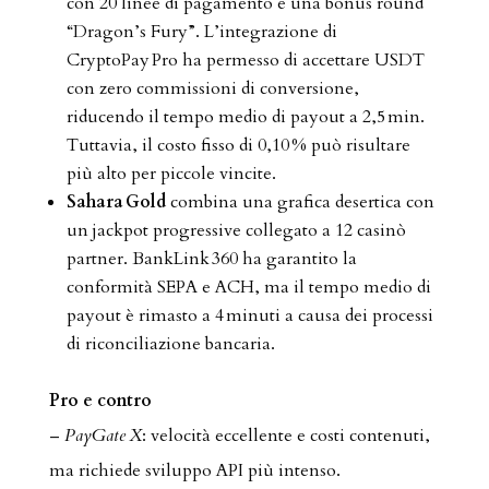
con 20 linee di pagamento e una bonus round
“Dragon’s Fury”. L’integrazione di
CryptoPay Pro ha permesso di accettare USDT
con zero commissioni di conversione,
riducendo il tempo medio di payout a 2,5 min.
Tuttavia, il costo fisso di 0,10 % può risultare
più alto per piccole vincite.
Sahara Gold
combina una grafica desertica con
un jackpot progressive collegato a 12 casinò
partner. BankLink 360 ha garantito la
conformità SEPA e ACH, ma il tempo medio di
payout è rimasto a 4 minuti a causa dei processi
di riconciliazione bancaria.
Pro e contro
–
PayGate X
: velocità eccellente e costi contenuti,
ma richiede sviluppo API più intenso.