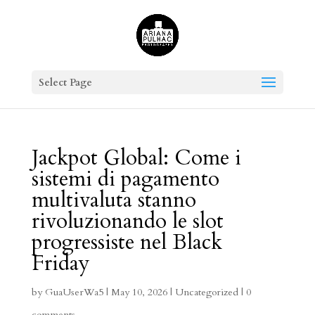
Select Page
Jackpot Global: Come i
sistemi di pagamento
multivaluta stanno
rivoluzionando le slot
progressiste nel Black
Friday
by
GuaUserWa5
|
May 10, 2026
|
Uncategorized
|
0
comments