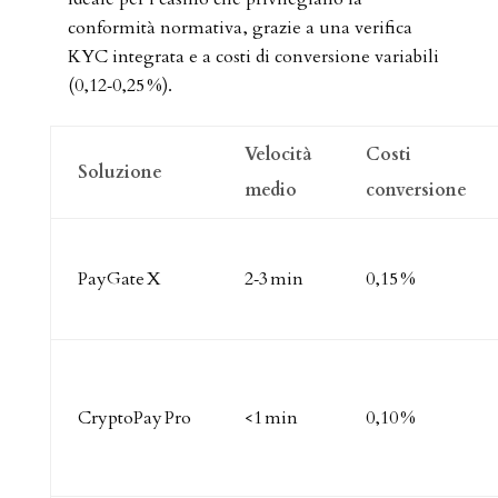
conformità normativa, grazie a una verifica
KYC integrata e a costi di conversione variabili
(0,12‑0,25 %).
Velocità
Costi
Soluzione
medio
conversione
PayGate X
2‑3 min
0,15 %
CryptoPay Pro
<1 min
0,10 %