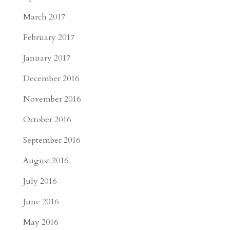
March 2017
February 2017
January 2017
December 2016
November 2016
October 2016
September 2016
August 2016
July 2016
June 2016
May 2016