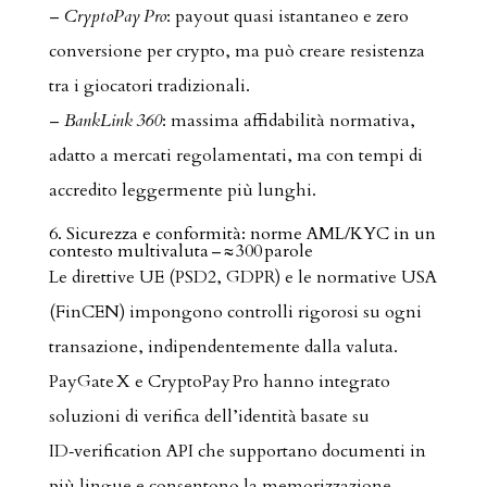
–
CryptoPay Pro
: payout quasi istantaneo e zero
conversione per crypto, ma può creare resistenza
tra i giocatori tradizionali.
–
BankLink 360
: massima affidabilità normativa,
adatto a mercati regolamentati, ma con tempi di
accredito leggermente più lunghi.
6. Sicurezza e conformità: norme AML/KYC in un
contesto multivaluta – ≈ 300 parole
Le direttive UE (PSD2, GDPR) e le normative USA
(FinCEN) impongono controlli rigorosi su ogni
transazione, indipendentemente dalla valuta.
PayGate X e CryptoPay Pro hanno integrato
soluzioni di verifica dell’identità basate su
ID‑verification API che supportano documenti in
più lingue e consentono la memorizzazione