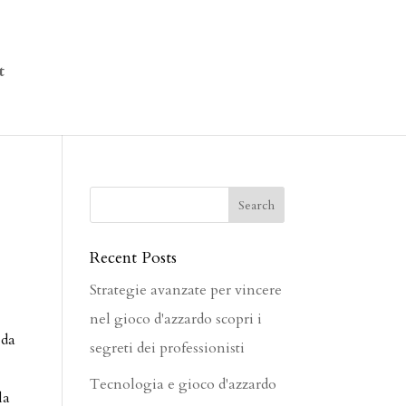
t
Recent Posts
Strategie avanzate per vincere
nel gioco d'azzardo scopri i
 da
segreti dei professionisti
Tecnologia e gioco d'azzardo
la