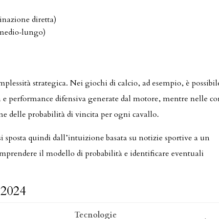
inazione diretta)
a medio‑lungo)
mplessità strategica. Nei giochi di calcio, ad esempio, è possibil
orta e performance difensiva generate dal motore, mentre nelle co
one delle probabilità di vincita per ogni cavallo.
i sposta quindi dall’intuizione basata su notizie sportive a un
omprendere il modello di probabilità e identificare eventuali
 2024
Tecnologie