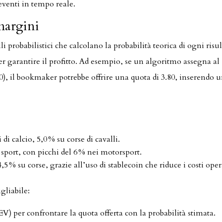
eventi in tempo reale.
 margini
 probabilistici che calcolano la probabilità teorica di ogni risul
garantire il profitto. Ad esempio, se un algoritmo assegna al
00), il bookmaker potrebbe offrire una quota di 3.80, inserendo 
i calcio, 5,0 % su corse di cavalli.
 sport, con picchi del 6 % nei motorsport.
5 % su corse, grazie all’uso di stablecoin che riduce i costi oper
gliabile:
(EV) per confrontare la quota offerta con la probabilità stimata.