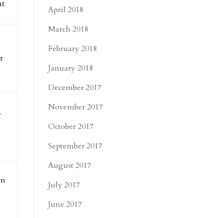
ut
April 2018
March 2018
February 2018
t
January 2018
December 2017
November 2017
,
October 2017
September 2017
August 2017
in
July 2017
June 2017