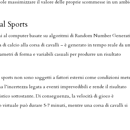
ole massimizzare il valore delle proprie scommesse in un ambi
al Sports
azioni al computer basate su algoritmi di Random Number Generat
a di calcio alla corsa di cavalli – è generato in tempo reale da u
metri di forma e variabili casuali per produrre un risultato
ual sports non sono soggetti a fattori esterni come condizioni met
a l’incertezza legata a eventi imprevedibili e rende il risultato
tico sottostante. Di conseguenza, la velocità di gioco è
o virtuale può durare 5‑7 minuti, mentre una corsa di cavalli si