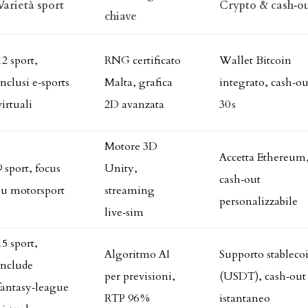
Varietà sport
Crypto & cash‑o
chiave
12 sport,
RNG certificato
Wallet Bitcoin
inclusi e‑sports
Malta, grafica
integrato, cash‑ou
virtuali
2D avanzata
30 s
Motore 3D
Accetta Ethereum
9 sport, focus
Unity,
cash‑out
su motorsport
streaming
personalizzabile
live‑sim
15 sport,
Algoritmo AI
Supporto stableco
include
per previsioni,
(USDT), cash‑out
fantasy‑league
RTP 96 %
istantaneo