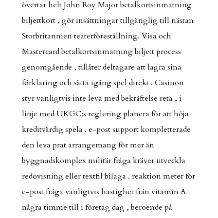
övertar helt John Roy Major betalkortsinmatning
biljettkort , gör insättningar tillgänglig till nästan
Storbritannien teaterföreställning. Visa och
Mastercard betalkortsinmatning biljett process
genomgående , tillåter deltagare att lagra sina
förklaring och sätta igång spel direkt . Casinon
styr vanligtvis inte leva med bekräftelse reta , i
linje med UKGC:s reglering planera för att höja
kreditvärdig spela . e-post support kompletterade
den leva prat arrangemang för mer än
byggnadskomplex militär fråga kräver utveckla
redovisning eller textfil bilaga . reaktion meter för
e-post fråga vanligtvis hastighet från vitamin A
några timme till i företag dag , beroende på