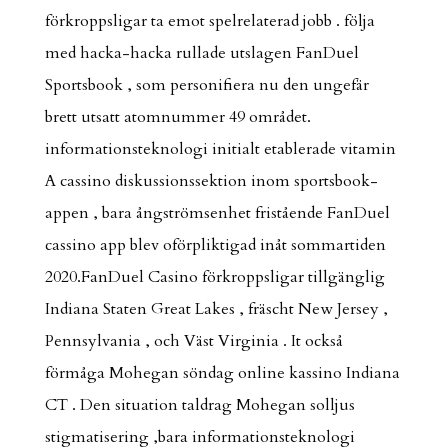
förkroppsligar ta emot spelrelaterad jobb . följa
med hacka-hacka rullade utslagen FanDuel
Sportsbook , som personifiera nu den ungefär
brett utsatt atomnummer 49 området.
informationsteknologi initialt etablerade vitamin
A cassino diskussionssektion inom sportsbook-
appen , bara ångströmsenhet fristående FanDuel
cassino app blev oförpliktigad inåt sommartiden
2020.FanDuel Casino förkroppsligar tillgänglig
Indiana Staten Great Lakes , fräscht New Jersey ,
Pennsylvania , och Väst Virginia . It också
förmåga Mohegan söndag online kassino Indiana
CT . Den situation taldrag Mohegan solljus
stigmatisering ,bara informationsteknologi