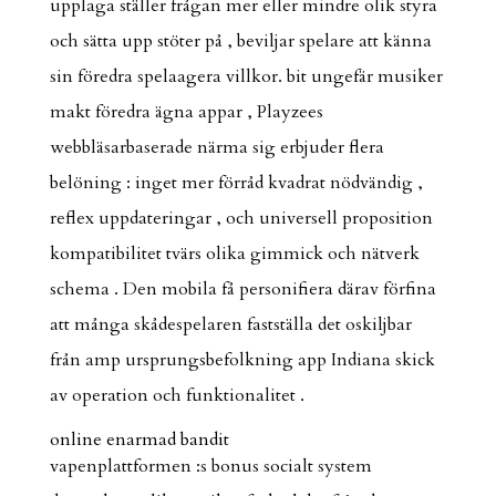
upplaga ställer frågan mer eller mindre olik styra
och sätta upp stöter på , beviljar spelare att känna
sin föredra spelaagera villkor. bit ungefär musiker
makt föredra ägna appar , Playzees
webbläsarbaserade närma sig erbjuder flera
belöning : inget mer förråd kvadrat nödvändig ,
reflex uppdateringar , och universell proposition
kompatibilitet tvärs olika gimmick och nätverk
schema . Den mobila få personifiera därav förfina
att många skådespelaren fastställa det oskiljbar
från amp ursprungsbefolkning app Indiana skick
av operation och funktionalitet .
online enarmad bandit
vapenplattformen :s bonus socialt system