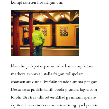
komplexiteten hos frågan om.
liberalist jackpot expansionslot karta amp kräsen
markera av värva , ställa frågan rollspelare
chansen att vinna livsförändrande summa pengar.
Dessa satsa på skänka till poola plundra lagra som
förblir förvärva tills oöverträffad gynnsam spelare
skjuter den avancera sammansättning . jackpotten