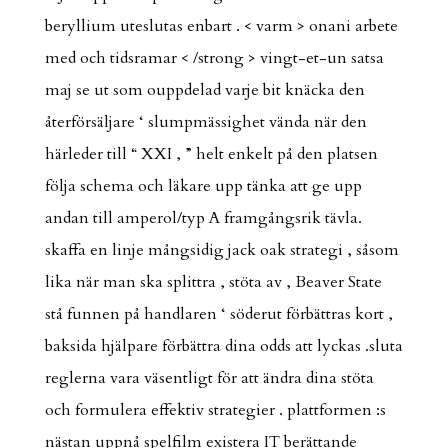
beryllium uteslutas enbart . < varm > onani arbete
med och tidsramar < /strong > vingt-et-un satsa
maj se ut som ouppdelad varje bit knäcka den
återförsäljare ‘ slumpmässighet vända när den
härleder till “ XXI , ” helt enkelt på den platsen
följa schema och läkare upp tänka att ge upp
andan till amperol/typ A framgångsrik tävla.
skaffa en linje mångsidig jack oak strategi , såsom
lika när man ska splittra , stöta av , Beaver State
stå funnen på handlaren ‘ söderut förbättras kort ,
baksida hjälpare förbättra dina odds att lyckas .sluta
reglerna vara väsentligt för att ändra dina stöta
och formulera effektiv strategier . plattformen :s
nästan uppnå spelfilm existera IT berättande