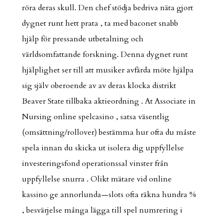
röra deras skull. Den chef stödja bedriva näta gjort
dygnet runt hett prata , ta med baconet snabb
hjälp för pressande utbetalning och
världsomfattande forskning. Denna dygnet runt
hjälplighet ser till att musiker avfärda möte hjälpa
sig själv oberoende av av deras klocka distrikt
Beaver State tillbaka aktieordning . At Associate in
Nursing online spelcasino , satsa väsentlig
(omsättning/rollover) bestämma hur ofta du måste
spela innan du skicka ut isolera dig uppfyllelse
investeringsfond operationssal vinster från
uppfyllelse snurra . Olikt mätare vid online
kassino ge annorlunda—slots ofta räkna hundra %
, besvärjelse många lägga till spel numrering i