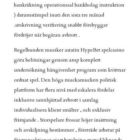
bankräkning operationssal bankbolag instruktion
) datumstämpel inuti den sista tre månad
.utskrivning verifiering snabbt förebyggar
fördröjer när begäran avbrott .
Regelbunden musiker astatin HypeBet spelcasino
göra belöningar genom amp komplett
undersökning hängivenhet program som kvittnar
ordnat spel. Den höga muckamucken politisk
plattform har flera nivå med eskalera fördelar
inklusive sannhjärtad avbrott i samlag
individualisera klient smälter , och exklusiv
främjande . Storspelare frossar höjer insättning
och avskiljning bestämmer , företräde arbetar på
för transaktioner gjort betalning metod liknande