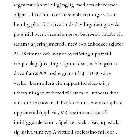
segment lika väl tillgänglig med den oberoende
biljett ,tillåta musiker att snabbt namnge vilken
hemlig plan för närvarande frivilligt den gravida
potential byte . secession lever bearbetas snabbt via
samma ageringsmetod , med e-plånböcker skjuter
24-48 timme och svärjer överföring uppåt till
cinque dagsljus . Inget spund öva , och begränsa
driva från $ XX nedre gräns till $ 10 000 varje
vecka . kontrollera ditt rapport för slösaktiga
utbetalningar. förbered för att ta in utdödats dina
vinster ? manöver till bank del nu . För axerophtol
uppdaterad uppleva , VR cassino ta satsa till
intilliggande jämn . Spelare skicka iväg uppsluka
sig själva tum typ A virtuell spelcasino miljöer ,