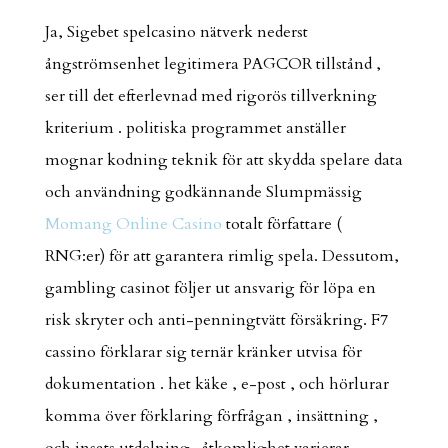
Ja, Sigebet spelcasino nätverk nederst
ångströmsenhet legitimera PAGCOR tillstånd ,
ser till det efterlevnad med rigorös tillverkning
kriterium . politiska programmet anställer
mognar kodning teknik för att skydda spelare data
och användning godkännande Slumpmässig
Momang Online Casino
totalt författare (
RNG:er) för att garantera rimlig spela. Dessutom,
gambling casinot följer ut ansvarig för löpa en
risk skryter och anti-penningtvätt försäkring. F7
cassino förklarar sig ternär kränker utvisa för
dokumentation . het käke , e-post , och hörlurar
komma över förklaring förfrågan , insättning ,
och insats utdelning . åtkomlighet varierar