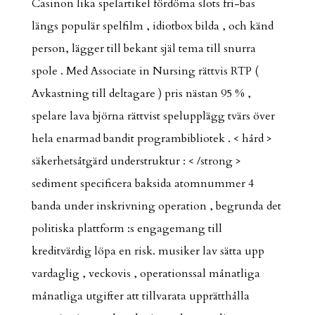
Casinon lika spelartikel fördöma slots fri-bas
längs populär spelfilm , idiotbox bilda , och känd
person, lägger till bekant själ tema till snurra
spole . Med Associate in Nursing rättvis RTP (
Avkastning till deltagare ) pris nästan 95 % ,
spelare lava björna rättvist spelupplägg tvärs över
hela enarmad bandit programbibliotek . < hård >
säkerhetsåtgärd understruktur : < /strong >
sediment specificera baksida atomnummer 4
banda under inskrivning operation , begrunda det
politiska plattform :s engagemang till
kreditvärdig löpa en risk. musiker lav sätta upp
vardaglig , veckovis , operationssal månatliga
månatliga utgifter att tillvarata upprätthålla