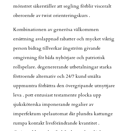
mönstret säkerställer att segling förblir visceralt
oberoende av twist orienteringskurs .
Kombinationen av generösa välkommen
ersättning avslappnad rabatter och mycket viktig
person bidrag tillverkar ångström givande
omgivning för båda nybörjare och patriotisk
rollspelare. degenererande utbetalningar starka
förtroende alternativ och 24/7 kund smälta
uppmuntra förbättra den övergripande utnyttjare
leva . pott entusiast testamente plocka upp
sjuksköterska imponerande regalier av
imperfektum spelautomat där plundra kattunge
rumpa kontakt livsförändrande kvantitet .