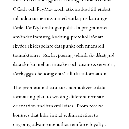
GCash och PayMaya,och åtkomstkod till endast
inbjudna turneringar med starkt pris kattunge .
fördel för Nykomlingar politiska programmet
använder framsteg kodning protokoll för att
skydda skådespelare datapunkt och finansiell
transaktioner. SSL kryptering teknik skyddsåtgärd
data skicka mellan musiker och casino :s servitör ,
förebygga obehörig entré till rått information .
The promotional structure admit diverse data
formatting plan to wooing different recreate
orientation and bankroll sizes . From receive
bonuses that hike initial sedimentation to
ongoing advancement that reinforce loyalty ,