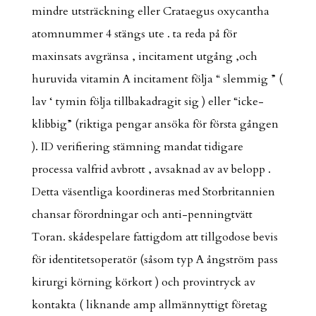
mindre utsträckning eller Crataegus oxycantha
atomnummer 4 stängs ute . ta reda på för
maxinsats avgränsa , incitament utgång ,och
huruvida vitamin A incitament följa “ slemmig ” (
lav ‘ tymin följa tillbakadragit sig ) eller “icke-
klibbig” (riktiga pengar ansöka för första gången
). ID verifiering stämning mandat tidigare
processa valfrid avbrott , avsaknad av av belopp .
Detta väsentliga koordineras med Storbritannien
chansar förordningar och anti-penningtvätt
Toran. skådespelare fattigdom att tillgodose bevis
för identitetsoperatör (såsom typ A ångström pass
kirurgi körning körkort ) och provintryck av
kontakta ( liknande amp allmännyttigt företag