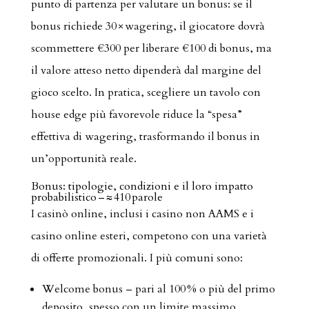
punto di partenza per valutare un bonus: se il
bonus richiede 30 × wagering, il giocatore dovrà
scommettere €300 per liberare €100 di bonus, ma
il valore atteso netto dipenderà dal margine del
gioco scelto. In pratica, scegliere un tavolo con
house edge più favorevole riduce la “spesa”
effettiva di wagering, trasformando il bonus in
un’opportunità reale.
Bonus: tipologie, condizioni e il loro impatto
probabilistico – ≈ 410 parole
I casinò online, inclusi i casino non AAMS e i
casino online esteri, competono con una varietà
di offerte promozionali. I più comuni sono:
Welcome bonus – pari al 100 % o più del primo
deposito, spesso con un limite massimo.