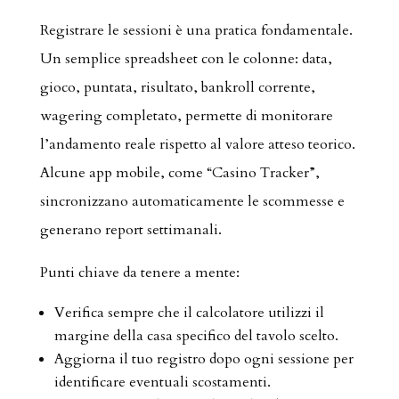
Registrare le sessioni è una pratica fondamentale.
Un semplice spreadsheet con le colonne: data,
gioco, puntata, risultato, bankroll corrente,
wagering completato, permette di monitorare
l’andamento reale rispetto al valore atteso teorico.
Alcune app mobile, come “Casino Tracker”,
sincronizzano automaticamente le scommesse e
generano report settimanali.
Punti chiave da tenere a mente:
Verifica sempre che il calcolatore utilizzi il
margine della casa specifico del tavolo scelto.
Aggiorna il tuo registro dopo ogni sessione per
identificare eventuali scostamenti.