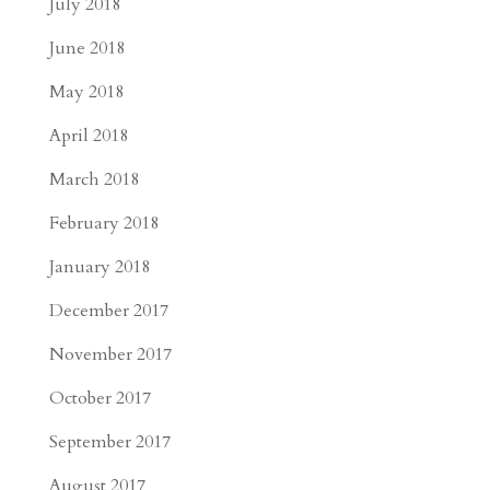
July 2018
June 2018
May 2018
April 2018
March 2018
February 2018
January 2018
December 2017
November 2017
October 2017
September 2017
August 2017