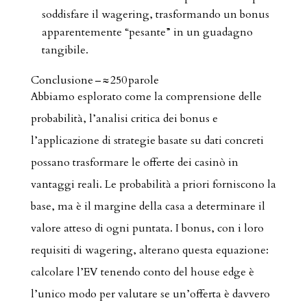
soddisfare il wagering, trasformando un bonus
apparentemente “pesante” in un guadagno
tangibile.
Conclusione – ≈ 250 parole
Abbiamo esplorato come la comprensione delle
probabilità, l’analisi critica dei bonus e
l’applicazione di strategie basate su dati concreti
possano trasformare le offerte dei casinò in
vantaggi reali. Le probabilità a priori forniscono la
base, ma è il margine della casa a determinare il
valore atteso di ogni puntata. I bonus, con i loro
requisiti di wagering, alterano questa equazione:
calcolare l’EV tenendo conto del house edge è
l’unico modo per valutare se un’offerta è davvero