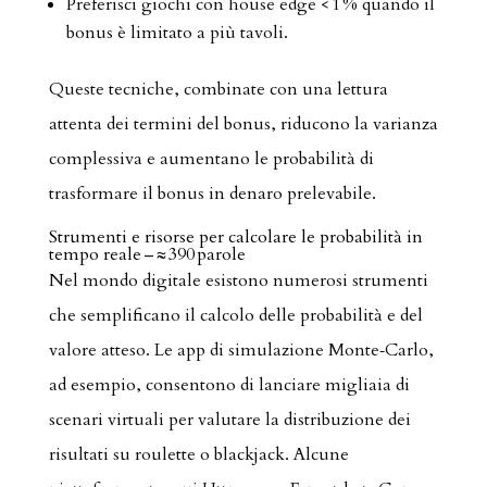
Preferisci giochi con house edge < 1 % quando il
bonus è limitato a più tavoli.
Queste tecniche, combinate con una lettura
attenta dei termini del bonus, riducono la varianza
complessiva e aumentano le probabilità di
trasformare il bonus in denaro prelevabile.
Strumenti e risorse per calcolare le probabilità in
tempo reale – ≈ 390 parole
Nel mondo digitale esistono numerosi strumenti
che semplificano il calcolo delle probabilità e del
valore atteso. Le app di simulazione Monte‑Carlo,
ad esempio, consentono di lanciare migliaia di
scenari virtuali per valutare la distribuzione dei
risultati su roulette o blackjack. Alcune