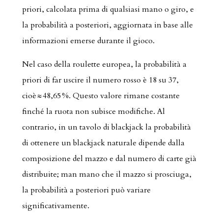
priori, calcolata prima di qualsiasi mano o giro, e
la probabilità a posteriori, aggiornata in base alle
informazioni emerse durante il gioco.
Nel caso della roulette europea, la probabilità a
priori di far uscire il numero rosso è 18 su 37,
cioè ≈ 48,65 %. Questo valore rimane costante
finché la ruota non subisce modifiche. Al
contrario, in un tavolo di blackjack la probabilità
di ottenere un blackjack naturale dipende dalla
composizione del mazzo e dal numero di carte già
distribuite; man mano che il mazzo si prosciuga,
la probabilità a posteriori può variare
significativamente.