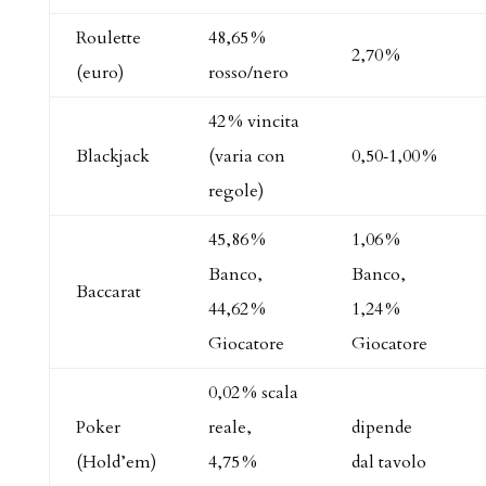
Roulette
48,65 %
2,70 %
(euro)
rosso/nero
42 % vincita
Blackjack
(varia con
0,50‑1,00 %
regole)
45,86 %
1,06 %
Banco,
Banco,
Baccarat
44,62 %
1,24 %
Giocatore
Giocatore
0,02 % scala
Poker
reale,
dipende
(Hold’em)
4,75 %
dal tavolo