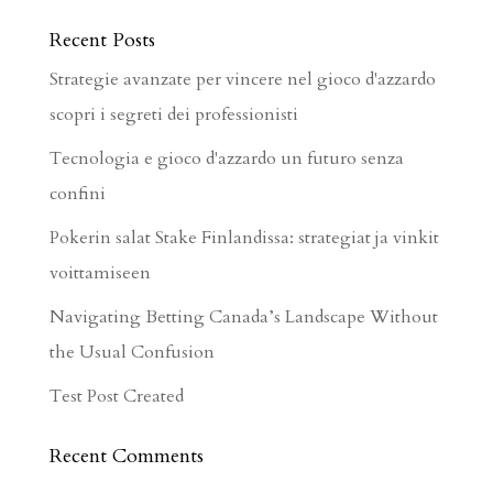
Recent Posts
Strategie avanzate per vincere nel gioco d'azzardo
scopri i segreti dei professionisti
Tecnologia e gioco d'azzardo un futuro senza
confini
Pokerin salat Stake Finlandissa: strategiat ja vinkit
voittamiseen
Navigating Betting Canada’s Landscape Without
the Usual Confusion
Test Post Created
Recent Comments