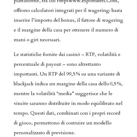
piattaforme, tra cui Httpswww.Esportsbets.Com,
offrono calcolatori integrati per il wagering: basta
inserire l’importo del bonus, il fattore di wagering
e il margine della casa per ottenere il numero di
mani o giri necessari.
Le statistiche fornite dai casinò – RTP, volatilità e
percentuale di payout – sono altrettanto
importanti. Un RTP del 99,5 % su una variante di
blackjack indica un margine della casa dello 0,5 %,
mentre la volatilità “media” suggerisce che le
vincite saranno distribuite in modo equilibrato nel
tempo. Questi dati, combinati con i propri record
di gioco, permettono di costruire un modello
personalizzato di previsione.