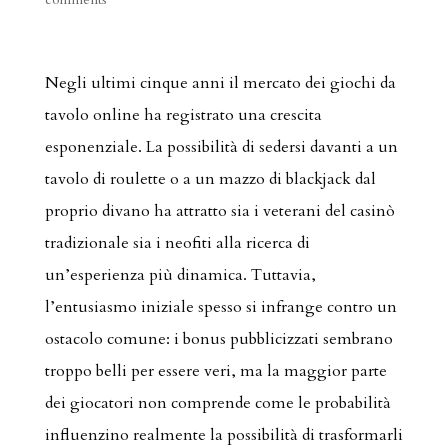
Negli ultimi cinque anni il mercato dei giochi da
tavolo online ha registrato una crescita
esponenziale. La possibilità di sedersi davanti a un
tavolo di roulette o a un mazzo di blackjack dal
proprio divano ha attratto sia i veterani del casinò
tradizionale sia i neofiti alla ricerca di
un’esperienza più dinamica. Tuttavia,
l’entusiasmo iniziale spesso si infrange contro un
ostacolo comune: i bonus pubblicizzati sembrano
troppo belli per essere veri, ma la maggior parte
dei giocatori non comprende come le probabilità
influenzino realmente la possibilità di trasformarli