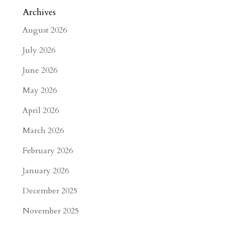
Archives
August 2026
July 2026
June 2026
May 2026
April 2026
March 2026
February 2026
January 2026
December 2025
November 2025