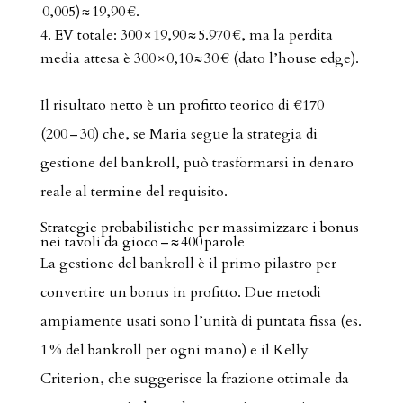
0,005) ≈ 19,90 €.
EV totale: 300 × 19,90 ≈ 5.970 €, ma la perdita
media attesa è 300 × 0,10 ≈ 30 € (dato l’house edge).
Il risultato netto è un profitto teorico di €170
(200 – 30) che, se Maria segue la strategia di
gestione del bankroll, può trasformarsi in denaro
reale al termine del requisito.
Strategie probabilistiche per massimizzare i bonus
nei tavoli da gioco – ≈ 400 parole
La gestione del bankroll è il primo pilastro per
convertire un bonus in profitto. Due metodi
ampiamente usati sono l’unità di puntata fissa (es.
1 % del bankroll per ogni mano) e il Kelly
Criterion, che suggerisce la frazione ottimale da