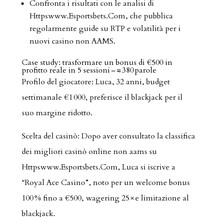
Confronta i risultati con le analisi di
Httpswww.Esportsbets.Com, che pubblica
regolarmente guide su RTP e volatilità per i
nuovi casino non AAMS.
Case study: trasformare un bonus di €500 in
profitto reale in 5 sessioni – ≈ 380 parole
Profilo del giocatore: Luca, 32 anni, budget
settimanale €1 000, preferisce il blackjack per il
suo margine ridotto.
Scelta del casinò: Dopo aver consultato la classifica
dei migliori casinò online non aams su
Httpswww.Esportsbets.Com, Luca si iscrive a
“Royal Ace Casino”, noto per un welcome bonus
100 % fino a €500, wagering 25 × e limitazione al
blackjack.