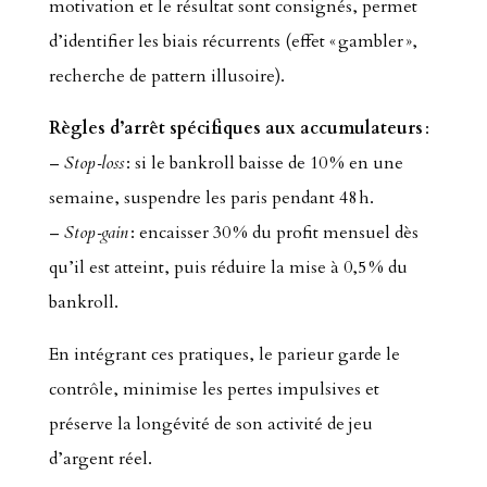
motivation et le résultat sont consignés, permet
d’identifier les biais récurrents (effet « gambler »,
recherche de pattern illusoire).
Règles d’arrêt spécifiques aux accumulateurs
:
–
Stop‑loss
: si le bankroll baisse de 10 % en une
semaine, suspendre les paris pendant 48 h.
–
Stop‑gain
: encaisser 30 % du profit mensuel dès
qu’il est atteint, puis réduire la mise à 0,5 % du
bankroll.
En intégrant ces pratiques, le parieur garde le
contrôle, minimise les pertes impulsives et
préserve la longévité de son activité de jeu
d’argent réel.