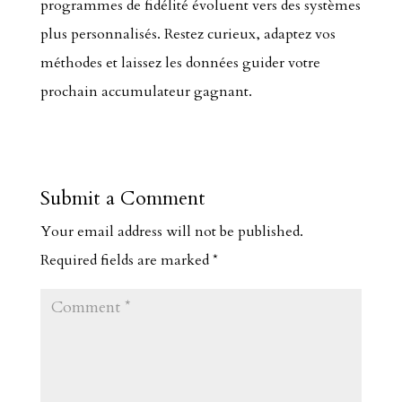
programmes de fidélité évoluent vers des systèmes
plus personnalisés. Restez curieux, adaptez vos
méthodes et laissez les données guider votre
prochain accumulateur gagnant.
Submit a Comment
Your email address will not be published.
Required fields are marked
*