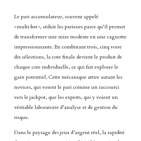
Le pari accumulateur, souvent appelé
« multi‑bet », séduit les parieurs parce qu’il promet
de transformer une mise modeste en une cagnotte
impressionnante. En combinant trois, cinq voire
dix sélections, la cote finale devient le produit de
chaque cote individuelle, ce qui fait exploser le
gain potentiel. Cette mécanique attire autant les
novices, qui voient le pari comme un raccourci
vers le jackpot, que les experts, qui y voient un
véritable laboratoire d’analyse et de gestion du
risque.
Dans le paysage des jeux d’argent réel, la rapidité