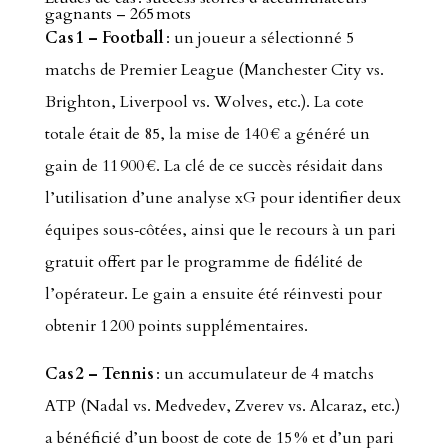
gagnants – 265 mots
Cas 1 – Football
: un joueur a sélectionné 5
matchs de Premier League (Manchester City vs.
Brighton, Liverpool vs. Wolves, etc.). La cote
totale était de 85, la mise de 140 € a généré un
gain de 11 900 €. La clé de ce succès résidait dans
l’utilisation d’une analyse xG pour identifier deux
équipes sous‑côtées, ainsi que le recours à un pari
gratuit offert par le programme de fidélité de
l’opérateur. Le gain a ensuite été réinvesti pour
obtenir 1 200 points supplémentaires.
Cas 2 – Tennis
: un accumulateur de 4 matchs
ATP (Nadal vs. Medvedev, Zverev vs. Alcaraz, etc.)
a bénéficié d’un boost de cote de 15 % et d’un pari