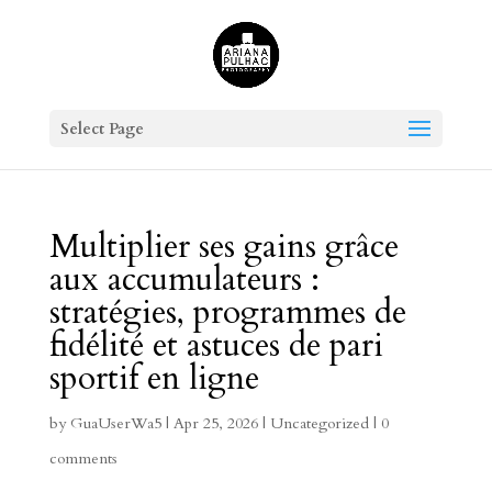
Select Page
Multiplier ses gains grâce
aux accumulateurs :
stratégies, programmes de
fidélité et astuces de pari
sportif en ligne
by
GuaUserWa5
|
Apr 25, 2026
|
Uncategorized
|
0
comments