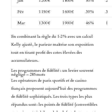
Jan
1 200 €
1 800 €
50 %
2
Fév
1 150 €
1 600 €
39 %
3
Mar
1 300 €
1 900 €
46 %
1
En combinant la règle du 1‑2 % avec un calcul
Kelly ajusté, le parieur maîtrise son exposition
tout en tirant profit des cotes élevées des
accumulateurs.
Les programmes de fidélité : un levier souvent
négligé – 285 mots
Les opérateurs de paris sportifs et de casino
français proposent aujourd’hui des programmes
de fidélité sophistiqués. Les trois types les plus
répandus sont : les points de fidélité (convertibles