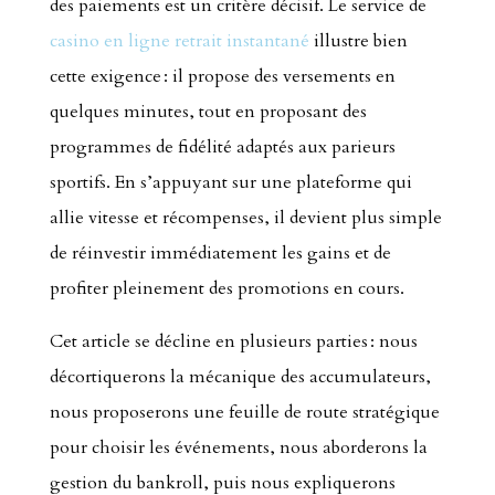
des paiements est un critère décisif. Le service de
casino en ligne retrait instantané
illustre bien
cette exigence : il propose des versements en
quelques minutes, tout en proposant des
programmes de fidélité adaptés aux parieurs
sportifs. En s’appuyant sur une plateforme qui
allie vitesse et récompenses, il devient plus simple
de réinvestir immédiatement les gains et de
profiter pleinement des promotions en cours.
Cet article se décline en plusieurs parties : nous
décortiquerons la mécanique des accumulateurs,
nous proposerons une feuille de route stratégique
pour choisir les événements, nous aborderons la
gestion du bankroll, puis nous expliquerons