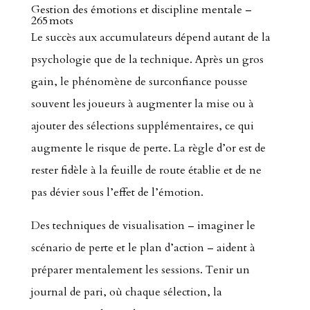
Gestion des émotions et discipline mentale –
265 mots
Le succès aux accumulateurs dépend autant de la
psychologie que de la technique. Après un gros
gain, le phénomène de surconfiance pousse
souvent les joueurs à augmenter la mise ou à
ajouter des sélections supplémentaires, ce qui
augmente le risque de perte. La règle d’or est de
rester fidèle à la feuille de route établie et de ne
pas dévier sous l’effet de l’émotion.
Des techniques de visualisation – imaginer le
scénario de perte et le plan d’action – aident à
préparer mentalement les sessions. Tenir un
journal de pari, où chaque sélection, la