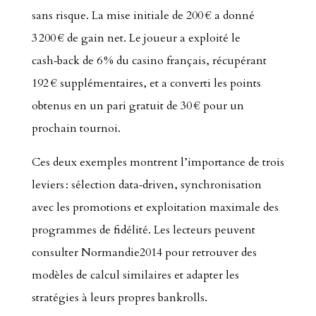
sans risque. La mise initiale de 200 € a donné
3 200 € de gain net. Le joueur a exploité le
cash‑back de 6 % du casino français, récupérant
192 € supplémentaires, et a converti les points
obtenus en un pari gratuit de 30 € pour un
prochain tournoi.
Ces deux exemples montrent l’importance de trois
leviers : sélection data‑driven, synchronisation
avec les promotions et exploitation maximale des
programmes de fidélité. Les lecteurs peuvent
consulter Normandie2014 pour retrouver des
modèles de calcul similaires et adapter les
stratégies à leurs propres bankrolls.