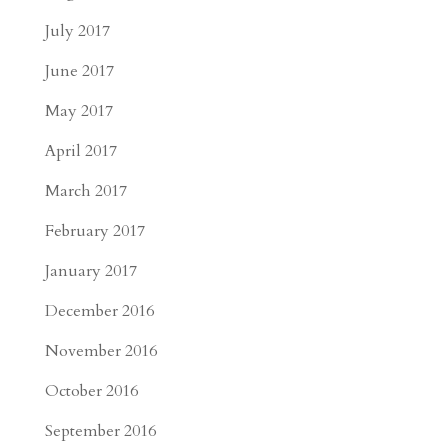
July 2017
June 2017
May 2017
April 2017
March 2017
February 2017
January 2017
December 2016
November 2016
October 2016
September 2016