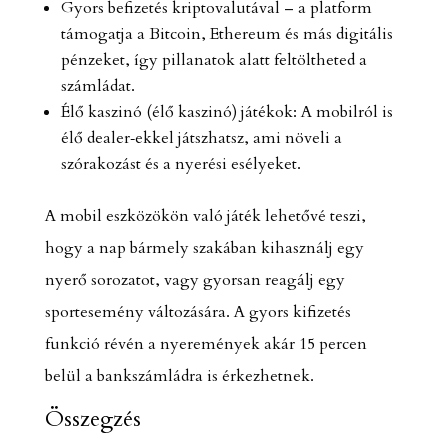
Gyors befizetés kriptovalutával – a platform
támogatja a Bitcoin, Ethereum és más digitális
pénzeket, így pillanatok alatt feltöltheted a
számládat.
Élő kaszinó (élő kaszinó) játékok: A mobilról is
élő dealer‑ekkel játszhatsz, ami növeli a
szórakozást és a nyerési esélyeket.
A mobil eszközökön való játék lehetővé teszi,
hogy a nap bármely szakában kihasználj egy
nyerő sorozatot, vagy gyorsan reagálj egy
sportesemény változására. A gyors kifizetés
funkció révén a nyeremények akár 15 percen
belül a bankszámládra is érkezhetnek.
Összegzés