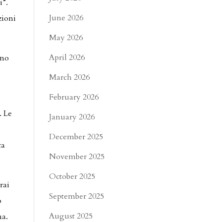
i”.
June 2026
zioni
May 2026
April 2026
ano
March 2026
February 2026
. Le
January 2026
December 2025
ca
November 2025
October 2025
rai
September 2025
o
August 2025
na.