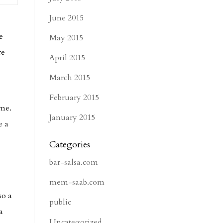
June 2015
e
May 2015
re
April 2015
March 2015
February 2015
rme.
January 2015
e a
Categories
bar-salsa.com
mem-saab.com
so a
public
a
Uncategorized