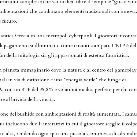
rrazioni complesse che vanno ben oltre il semplice “gira e vinc
ambientazioni che combinano elementi tradizionali con innova
 futuro.
 l’antica Grecia in una metropoli cyberpunk. I giocatori incontr
 di pagamento si illuminano come circuiti stampati. L’RTP è del
i fan della mitologia sia gli appassionati di estetica futuristica.
un pianeta immaginario dove la natura è al centro del gameplay
ali in via di estinzione e una “energia verde” che funge da
, con un RTP del 95,8 % e volatilità media, perfetto per chi cer
e al brivido della vincita.
ione del bushido con ambientazioni di realtà aumentata. I samu
 includono duelli interattivi in cui il giocatore sceglie il colp
olto alta, rendendo ogni spin una piccola scommessa di adrenali