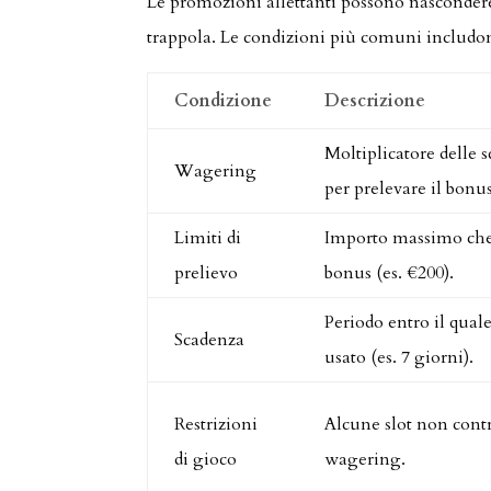
Le promozioni allettanti possono nasconder
trappola. Le condizioni più comuni includo
Condizione
Descrizione
Moltiplicatore delle 
Wagering
per prelevare il bonus
Limiti di
Importo massimo che s
prelievo
bonus (es. €200).
Periodo entro il quale
Scadenza
usato (es. 7 giorni).
Restrizioni
Alcune slot non cont
di gioco
wagering.