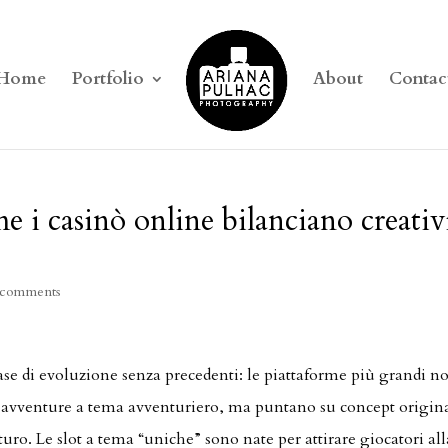
Home
Portfolio
About
Contac
me i casinò online bilanciano creativ
 comments
fase di evoluzione senza precedenti: le piattaforme più grandi no
o le avventure a tema avventuriero, ma puntano su concept origin
uro. Le slot a tema “uniche” sono nate per attirare giocatori all