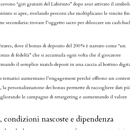
icevono “giri gratuiti del Labirinto” dopo aver attivato il simbol
abirinto si apre, rivelando percorsi che moltiplicano le vincite fi
e secondaria: trovare l’oggetto sacro per sbloccare un cash‑bac
rates, dove il bonus di deposito del 200 % è narrato come “un
onus di fedeltà” che si accumula ogni volta che il giocatore
ormando il semplice match‑deposit in una caccia al bottino digita
onus tematici aumentano l’engagement perché offrono un contest
ò, la personalizzazione dei bonus permette di raccogliere dati pi
igliorando le campagne di retargeting e aumentando il valore
a, condizioni nascoste e dipendenza