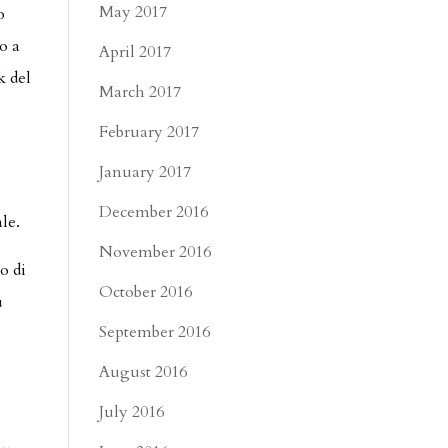
May 2017
o
no a
April 2017
k del
March 2017
February 2017
January 2017
December 2016
le.
November 2016
o di
October 2016
ù
September 2016
August 2016
July 2016