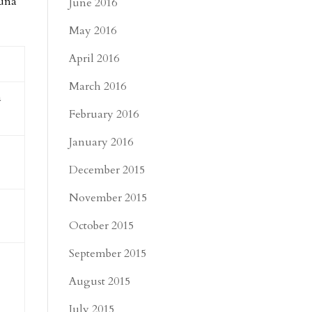
 una
June 2016
May 2016
April 2016
March 2016
a
February 2016
January 2016
December 2015
November 2015
October 2015
September 2015
August 2015
July 2015