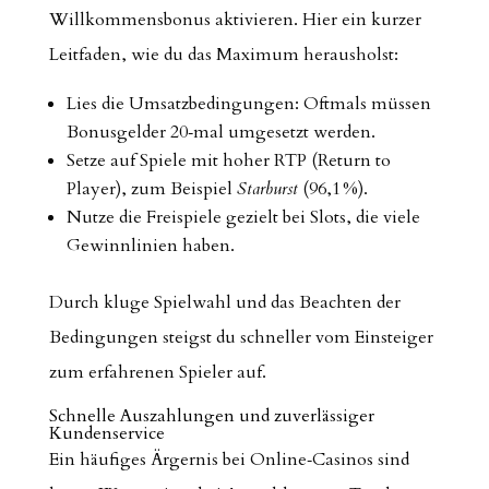
Willkommensbonus aktivieren. Hier ein kurzer
Leitfaden, wie du das Maximum herausholst:
Lies die Umsatzbedingungen: Oftmals müssen
Bonusgelder 20‑mal umgesetzt werden.
Setze auf Spiele mit hoher RTP (Return to
Player), zum Beispiel
Starburst
(96,1 %).
Nutze die Freispiele gezielt bei Slots, die viele
Gewinnlinien haben.
Durch kluge Spielwahl und das Beachten der
Bedingungen steigst du schneller vom Einsteiger
zum erfahrenen Spieler auf.
Schnelle Auszahlungen und zuverlässiger
Kundenservice
Ein häufiges Ärgernis bei Online‑Casinos sind