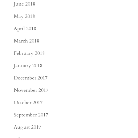
June 2018
May 2018
April 2018
March 2018
February 2018
January 2018
December 2017
November 2017
October 2017
September 2017
August 2017