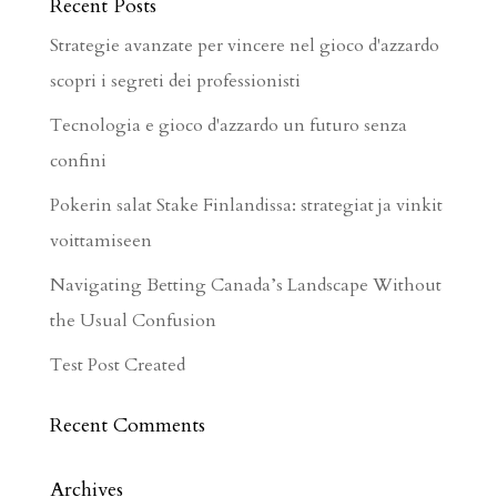
Recent Posts
Strategie avanzate per vincere nel gioco d'azzardo
scopri i segreti dei professionisti
Tecnologia e gioco d'azzardo un futuro senza
confini
Pokerin salat Stake Finlandissa: strategiat ja vinkit
voittamiseen
Navigating Betting Canada’s Landscape Without
the Usual Confusion
Test Post Created
Recent Comments
Archives