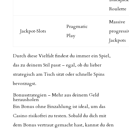
Roulette
Massive
Pragmatic
Jackpot‑Slots
progressi
Play
Jackpots
Durch diese Vielfalt findest du immer ein Spiel,
das zu deinem Stil passt – egal, ob du lieber
strategisch am Tisch sitzt oder schnelle Spins
bevorzugst.
Bonusstrategien – Mehr aus deinem Geld
herausholen
Ein Bonus ohne Einzahlung ist ideal, um das
Casino risikofrei zu testen. Sobald du dich mit
dem Bonus vertraut gemacht hast, kannst du den