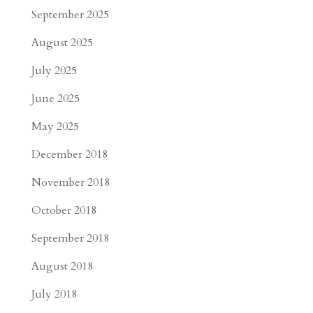
September 2025
August 2025
July 2025
June 2025
May 2025
December 2018
November 2018
October 2018
September 2018
August 2018
July 2018