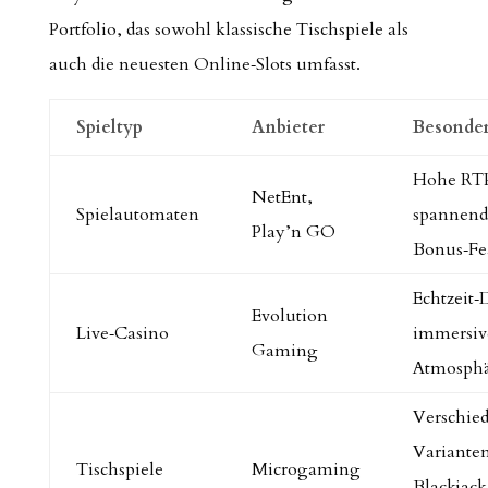
Portfolio, das sowohl klassische Tischspiele als
auch die neuesten Online‑Slots umfasst.
Spieltyp
Anbieter
Besonder
Hohe RT
NetEnt,
Spielautomaten
spannend
Play’n GO
Bonus‑Fe
Echtzeit‑
Evolution
Live‑Casino
immersiv
Gaming
Atmosphä
Verschie
Variante
Tischspiele
Microgaming
Blackjac