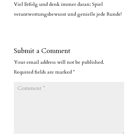
Viel Erfolg und denk immer daran: Spiel
verantwortungsbewusst und genieße jede Runde!
Submit a Comment
Your email address will not be published.
Required fields are marked
*