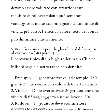
AAMS, sottolinea che le promozioni temporanee
devono essere valutate con attenzione: un
requisito di rollover ridotto può sembrare
vantaggioso, ma se accompagnato da un limite di
vincita più basso, l’effettivo valore netto del bonus
può diminuire drasticamente.
5. Benefici concreti per i high‑roller: dal free spin
al cash‑out – (380 parole)
Il percorso tipico di un high‑roller in un Club dei
Milioni segue quattro tappe ben definite:
Free spin – Il giocatore riceve, ad esempio, 150
giri su
Divine Fortune
con valore di €0,20 ciascuno.
Vincita – Dopo aver attivato 30 giri, ottiene una
vincita di €3 000, soggetta a un rollover di 30x.
Rollover – Il giocatore deve scommettere
€90 000 (30 × €3 000) su giochi eleggibili, spesso