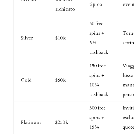
tipico
even
richiesto
50 free
spins +
Torn
Silver
$10 k
5 %
setti
cashback
150 free
Viagg
spins +
lusso
Gold
$50 k
10 %
mana
cashback
pers
300 free
Invit
spins +
esclu
Platinum
$250 k
15 %
quot