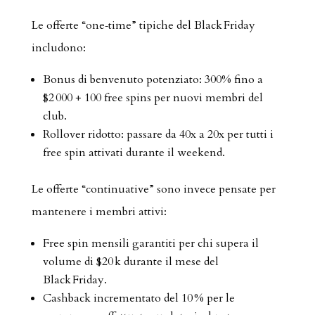
Le offerte “one‑time” tipiche del Black Friday
includono:
Bonus di benvenuto potenziato: 300% fino a
$2 000 + 100 free spins per nuovi membri del
club.
Rollover ridotto: passare da 40x a 20x per tutti i
free spin attivati durante il weekend.
Le offerte “continuative” sono invece pensate per
mantenere i membri attivi:
Free spin mensili garantiti per chi supera il
volume di $20 k durante il mese del
Black Friday.
Cashback incrementato del 10 % per le