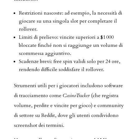
Restrizioni nascoste: ad esempio, la necessità di
giocare su una singola slot per completare il
rollover.
Limiti di prelievo: vincite superiori a $1 000
bloccate finché non si raggiunge un volume di
scommessa aggiuntivo.
Scadenze brevi: free spin validi solo per 24 ore,
rendendo difficile soddisfare il rollover.
Strumenti utili per i giocatori includono software
di tracciamento come
CasinoTracker
(che registra
volume, perdite e vincite per gioco) e community
di settore su Reddit, dove gli utenti condividono
screenshot dei termini.