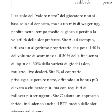
cashback
perso
Il calcolo del “valore netto” del giocatore non si
basa solo sul deposito, ma su un mix di wagering,
perdite nette, tempo medio di gioco e persino la
volatilità delle slot preferite. Site A, ad esempio,
utilizza un algoritmo proprietario che pesa il 40 %
del volume di scommessa, il 30 % della frequenza
di login e il 30 % della varietà di giochi (slot,
roulette, live dealer). Site B, al contrario,
privilegia le perdite nette, offrendo un bonus più
elevato a chi perde più, ma con requisiti di
rollover più stringenti. Site C adotta un approccio
ibrido, includendo anche il RTP medio delle slot
giocate dal cliente.