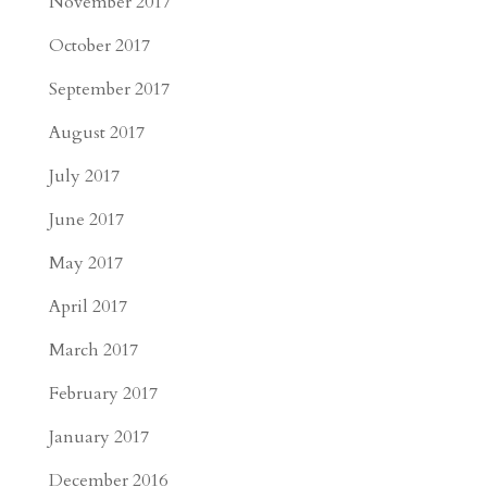
November 2017
October 2017
September 2017
August 2017
July 2017
June 2017
May 2017
April 2017
March 2017
February 2017
January 2017
December 2016