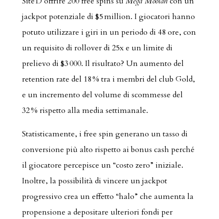
Site D offrire 200 free spins su
Mega Moolah
con un
jackpot potenziale di $5 million. I giocatori hanno
potuto utilizzare i giri in un periodo di 48 ore, con
un requisito di rollover di 25x e un limite di
prelievo di $3 000. Il risultato? Un aumento del
retention rate del 18 % tra i membri del club Gold,
e un incremento del volume di scommesse del
32 % rispetto alla media settimanale.
Statisticamente, i free spin generano un tasso di
conversione più alto rispetto ai bonus cash perché
il giocatore percepisce un “costo zero” iniziale.
Inoltre, la possibilità di vincere un jackpot
progressivo crea un effetto “halo” che aumenta la
propensione a depositare ulteriori fondi per