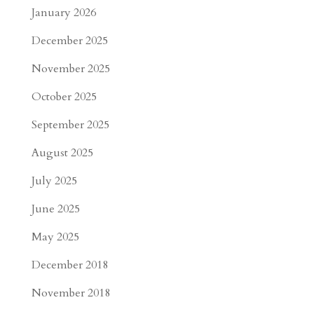
January 2026
December 2025
November 2025
October 2025
September 2025
August 2025
July 2025
June 2025
May 2025
December 2018
November 2018