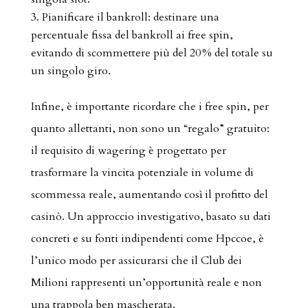
Pianificare il bankroll: destinare una
percentuale fissa del bankroll ai free spin,
evitando di scommettere più del 20 % del totale su
un singolo giro.
Infine, è importante ricordare che i free spin, per
quanto allettanti, non sono un “regalo” gratuito:
il requisito di wagering è progettato per
trasformare la vincita potenziale in volume di
scommessa reale, aumentando così il profitto del
casinò. Un approccio investigativo, basato su dati
concreti e su fonti indipendenti come Hpccoe, è
l’unico modo per assicurarsi che il Club dei
Milioni rappresenti un’opportunità reale e non
una trappola ben mascherata.