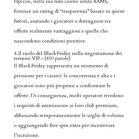
Hpccoe, nella sua lista casino senza AAMS,
fornisce un rating di “trasparenza” basato su questi
fattori, aiutando i giocatori a distinguere tra
offerte realmente vantaggiose e quelle che
nascondono condizioni punitive.
4. Il ruolo del Black Friday nella negoziazione dei
termini VIP – (410 parole)
Il Black Friday rappresenta un momento di
pressione per i casinò: la concorrenza è alta e i
giocatori sono più propensi a confrontare le
offerte. Di conseguenza, molti operatori rivedono
i requisiti di ammissione ai loro club premium,
abbassando temporaneamente le soglie di volume
o aggiungendo free spin extra per incentivare
l’iscrizione.