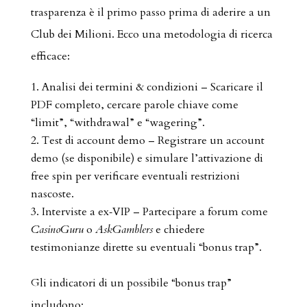
trasparenza è il primo passo prima di aderire a un
Club dei Milioni. Ecco una metodologia di ricerca
efficace:
Analisi dei termini & condizioni – Scaricare il
PDF completo, cercare parole chiave come
“limit”, “withdrawal” e “wagering”.
Test di account demo – Registrare un account
demo (se disponibile) e simulare l’attivazione di
free spin per verificare eventuali restrizioni
nascoste.
Interviste a ex‑VIP – Partecipare a forum come
CasinoGuru
o
AskGamblers
e chiedere
testimonianze dirette su eventuali “bonus trap”.
Gli indicatori di un possibile “bonus trap”
includono: