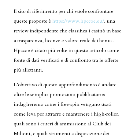
Il sito di riferimento per chi vuole confrontare
queste proposte è
https://www.hpccoe.eu/
, una
review indipendente che classifica i casinò in base
a trasparenza, licenze e valore reale dei bonus.
Hpccoe è citato più volte in questo articolo come
fonte di dati verificati e di confronto tra le offerte
più allettanti.
L’obiettivo di questo approfondimento è andare
oltre le semplici promozioni pubblicitarie:
indagheremo come i free‑spin vengano usati
come leva per attrarre e mantenere i high‑roller,
quali sono i criteri di ammissione al Club dei
Milioni, e quali strumenti a disposizione dei