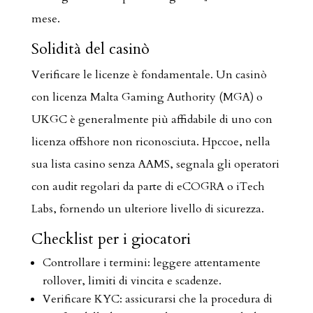
mese.
Solidità del casinò
Verificare le licenze è fondamentale. Un casinò
con licenza Malta Gaming Authority (MGA) o
UKGC è generalmente più affidabile di uno con
licenza offshore non riconosciuta. Hpccoe, nella
sua lista casino senza AAMS, segnala gli operatori
con audit regolari da parte di eCOGRA o iTech
Labs, fornendo un ulteriore livello di sicurezza.
Checklist per i giocatori
Controllare i termini: leggere attentamente
rollover, limiti di vincita e scadenze.
Verificare KYC: assicurarsi che la procedura di