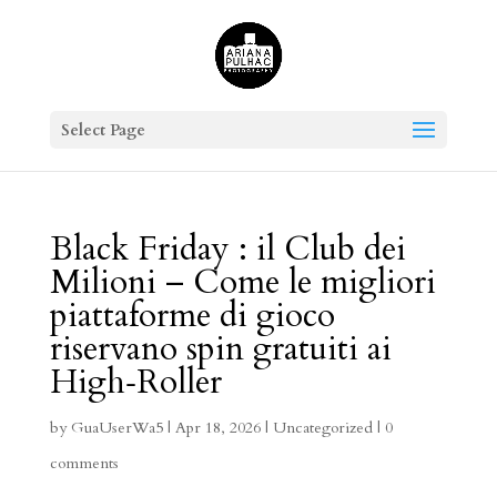
Select Page
Black Friday : il Club dei
Milioni – Come le migliori
piattaforme di gioco
riservano spin gratuiti ai
High‑Roller
by
GuaUserWa5
|
Apr 18, 2026
|
Uncategorized
|
0
comments