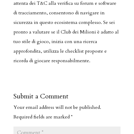
attenta dei T&C alla verifica su forum e software
di tracciamento, consentono di navigare in
sicurezza in questo ecosistema complesso. Se sei
pronto a valutare se il Club dei Milioni è adatto al
tuo stile di gioco, inizia con una ricerca
approfondita, utilizza le checklist proposte e
ricorda di giocare responsabilmente.
Submit a Comment
Your email address will not be published.
Required fields are marked
*