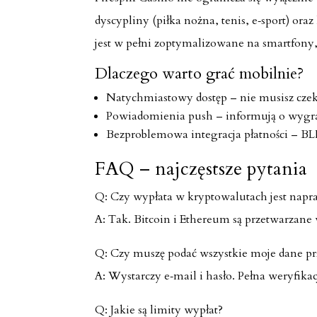
dyscypliny (piłka nożna, tenis, e‑sport) o
jest w pełni zoptymalizowane na smartfony
Dlaczego warto grać mobilnie?
Natychmiastowy dostęp – nie musisz cze
Powiadomienia push – informują o wygra
Bezproblemowa integracja płatności – BLIK
FAQ – najczęstsze pytania
Q: Czy wypłata w kryptowalutach jest napr
A: Tak. Bitcoin i Ethereum są przetwarzane 
Q: Czy muszę podać wszystkie moje dane przy
A: Wystarczy e‑mail i hasło. Pełna weryfika
Q: Jakie są limity wypłat?