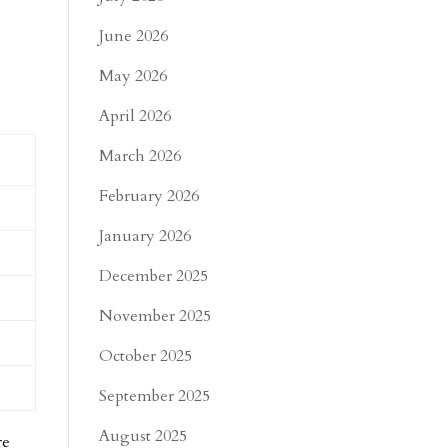
June 2026
May 2026
April 2026
March 2026
February 2026
January 2026
December 2025
November 2025
October 2025
September 2025
August 2025
re