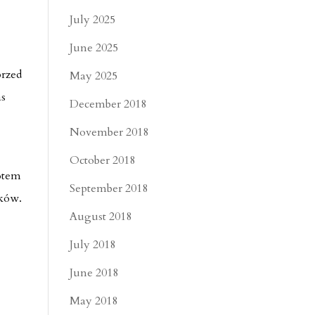
July 2025
June 2025
przed
May 2025
as
December 2018
November 2018
October 2018
rotem
September 2018
nków.
August 2018
July 2018
June 2018
May 2018