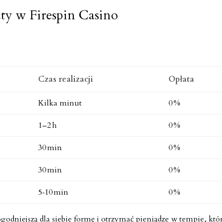
ty w Firespin Casino
Czas realizacji
Opłata
Kilka minut
0 %
1–2 h
0 %
30 min
0 %
30 min
0 %
5‑10 min
0 %
odniejszą dla siebie formę i otrzymać pieniądze w tempie, któ