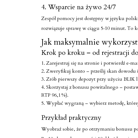
4. Wsparcie na żywo 24/7
Zespół pomocy jest dostępny w języku polsk
rozwiązuje sprawę w ciągu 5‑10 minut. To ko
Jak maksymalnie wykorzyst
Krok po kroku – od rejestracji d
Zarejestruj się na stronie i potwierdź e‑mai
Zweryfikuj konto – prześlij skan dowodu 
Zrób pierwszy depozyt przy użyciu BLIK lu
Skorzystaj z bonusu powitalnego – postaw
RTP 96,1 %).
Wypłać wygraną – wybierz metodę, której
Przykład praktyczny
Wyobraź sobie, że po otrzymaniu bonusu pow