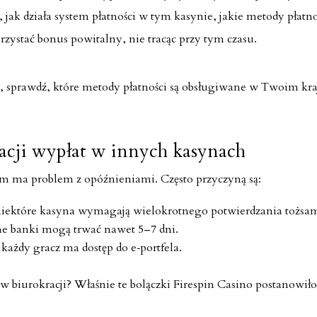
jak działa system płatności w tym kasynie, jakie metody płatno
zystać bonus powitalny, nie tracąc przy tym czasu.
t, sprawdź, które metody płatności są obsługiwane w Twoim kra
zacji wypłat w innych kasynach
m ma problem z opóźnieniami. Często przyczyną są:
iektóre kasyna wymagają wielokrotnego potwierdzania tożsam
ne banki mogą trwać nawet 5–7 dni.
każdy gracz ma dostęp do e‑portfela.
 w biurokracji? Właśnie te bolączki Firespin Casino postanowił