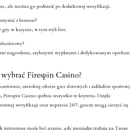
nie, ale można go podnieść po dodatkowej weryfikacji.
orzystać z bonusu?
 gry w kasynie, w tym tryb live.
jalnościowy?
wnymi nagrodami, szybszymi wypłatami i dedykowanym opieku
wybrać Firespin Casino?
eczeństwie, szerokiej ofercie gier slotowych i zakładów sportow
Firespin Casino spełnia wszystkie te kryteria. Dzięki
tnej weryfikacji oraz wsparciu 24/7, gracze mogą cieszyć się
, jak przyjemne może być granie, gdy pieniądze trafiają na Twoje