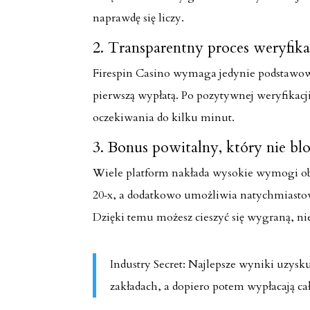
naprawdę się liczy.
2. Transparentny proces weryfika
Firespin Casino wymaga jedynie podstawow
pierwszą wypłatą. Po pozytywnej weryfikacji
oczekiwania do kilku minut.
3. Bonus powitalny, który nie b
Wiele platform nakłada wysokie wymogi obr
20‑x, a dodatkowo umożliwia natychmiasto
Dzięki temu możesz cieszyć się wygraną, nie
Industry Secret: Najlepsze wyniki uzysk
zakładach, a dopiero potem wypłacają cał