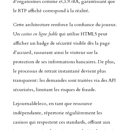
d’organismes comme eCOGRA, garantissant que
le RTP affiché correspond à la réalité.
Cette architecture renforce la confiance du joueur.
Un
casino en ligne fiable
qui utilise HTML5 peut
afficher un badge de sécurité visible dès la page
d’accueil, rassurant ainsi le visiteur sur la
protection de ses informations bancaires. De plus,
le processus de retrait instantané devient plus
transparent : les demandes sont traitées via des API
sécurisées, limitant les risques de fraude.
Lejournaldeleco, en tant que ressource
indépendante, répertorie régulièrement les
casinos qui respectent ces standards, offrant aux