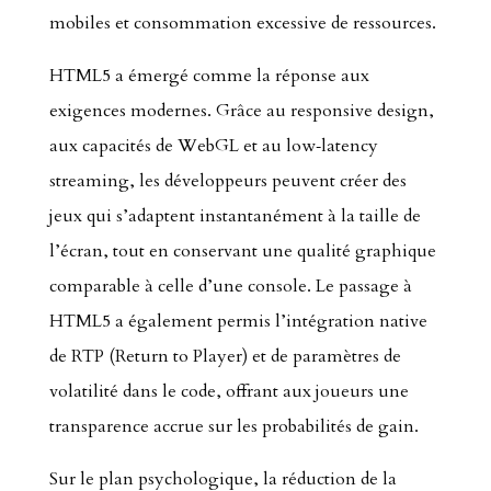
mobiles et consommation excessive de ressources.
HTML5 a émergé comme la réponse aux
exigences modernes. Grâce au responsive design,
aux capacités de WebGL et au low‑latency
streaming, les développeurs peuvent créer des
jeux qui s’adaptent instantanément à la taille de
l’écran, tout en conservant une qualité graphique
comparable à celle d’une console. Le passage à
HTML5 a également permis l’intégration native
de RTP (Return to Player) et de paramètres de
volatilité dans le code, offrant aux joueurs une
transparence accrue sur les probabilités de gain.
Sur le plan psychologique, la réduction de la