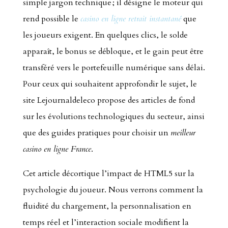
simple jargon technique ; il désigne le moteur qui
rend possible le
casino en ligne retrait instantané
que
les joueurs exigent. En quelques clics, le solde
apparaît, le bonus se débloque, et le gain peut être
transféré vers le portefeuille numérique sans délai.
Pour ceux qui souhaitent approfondir le sujet, le
site Lejournaldeleco propose des articles de fond
sur les évolutions technologiques du secteur, ainsi
que des guides pratiques pour choisir un
meilleur
casino en ligne France
.
Cet article décortique l’impact de HTML5 sur la
psychologie du joueur. Nous verrons comment la
fluidité du chargement, la personnalisation en
temps réel et l’interaction sociale modifient la