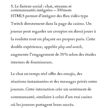
5. Le facteur social : chat, streams et
communautés intégrées – 300 mots
HTML5 permet d’intégrer des flux vidéo type
Twitch directement dans la page du casino. Un
joueur peut regarder un croupier en direct jouer à
la roulette tout en plaçant ses propres paris. Cette
double expérience, appelée
play‑and‑watch
,
augmente l’engagement de 35 % selon des études
internes de fournisseurs.
Le chat en temps réel offre des emojis, des
réactions instantanées et des messages privés entre
joueurs. Cette interaction crée un sentiment de
communauté, similaire à celui d’un vrai casino
où les joueurs partagent leurs succès.