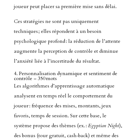
joueur peut placer sa première mise sans délai.
Ces stratégies ne sont pas uniquement
techniques ; elles répondent à un besoin
psychologique profond : la réduction de l’attente
augmente la perception de contrôle et diminue
l’anxiété liée à l’incertitude du résultat.
4. Personnalisation dynamique et sentiment de
contrôle – 350 mots
Les algorithmes d’apprentissage automatique
analysent en temps réel le comportement du
joueur : fréquence des mises, montants, jeux
favoris, temps de session. Sur cette base, le
système propose des thèmes (ex. :
Egyptian Night
),
des bonus (tour gratuit, cash‑back) et même des