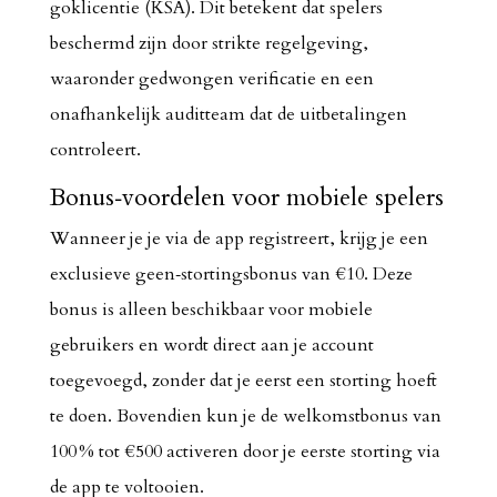
goklicentie (KSA). Dit betekent dat spelers
beschermd zijn door strikte regelgeving,
waaronder gedwongen verificatie en een
onafhankelijk auditteam dat de uitbetalingen
controleert.
Bonus‑voordelen voor mobiele spelers
Wanneer je je via de app registreert, krijg je een
exclusieve geen‑stortingsbonus van €10. Deze
bonus is alleen beschikbaar voor mobiele
gebruikers en wordt direct aan je account
toegevoegd, zonder dat je eerst een storting hoeft
te doen. Bovendien kun je de welkomstbonus van
100 % tot €500 activeren door je eerste storting via
de app te voltooien.