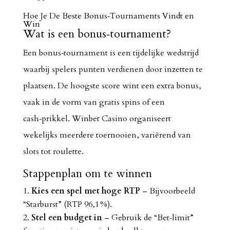
Hoe Je De Beste Bonus‑Tournaments Vindt en
Win
Wat is een bonus‑tournament?
Een bonus‑tournament is een tijdelijke wedstrijd
waarbij spelers punten verdienen door inzetten te
plaatsen. De hoogste score wint een extra bonus,
vaak in de vorm van gratis spins of een
cash‑prikkel. Winbet Casino organiseert
wekelijks meerdere toernooien, variërend van
slots tot roulette.
Stappenplan om te winnen
Kies een spel met hoge RTP
– Bijvoorbeeld
“Starburst” (RTP 96,1 %).
Stel een budget in
– Gebruik de “Bet‑limit”