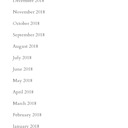
December 2018
November 2018
October 2018
September 2018
August 2018
July 2018
June 2018
May 2018
April 2018
March 2018
February 2018
January 2018