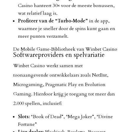
Casino hanteert 30× voor de meeste bonussen,
wat relatief laag is.
Profiteer van de “Turbo‑Mode”
in de app,
waarmee je sneller door de spins kunt gaan en
meer punten verzamelt.
De Mobile Game‑Bibliotheek van Winbet Casino
Softwareproviders en spelvariatie
Winbet Casino werkt samen met
toonaangevende ontwikkelaars zoals NetEnt,
Microgaming, Pragmatic Play en Evolution
Gaming. Hierdoor krijg je toegang tot meer dan
2.000 spellen, inclusief:
Slots:
“Book of Dead”, “Mega Joker”, “Divine
Fortune”