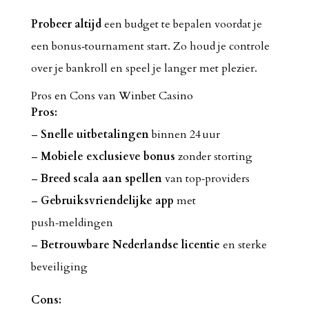
Probeer altijd
een budget te bepalen voordat je
een bonus‑tournament start. Zo houd je controle
over je bankroll en speel je langer met plezier.
Pros en Cons van Winbet Casino
Pros:
–
Snelle uitbetalingen
binnen 24 uur
–
Mobiele exclusieve bonus
zonder storting
–
Breed scala aan spellen
van top‑providers
–
Gebruiksvriendelijke app
met
push‑meldingen
–
Betrouwbare Nederlandse licentie
en sterke
beveiliging
Cons: