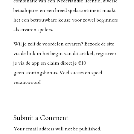
combinatie van een Nederlandse licentie, diverse
betaalopties en een breed spelassortiment maakt
het een betrouwbare keuze voor zowel beginners
als ervaren spelers.
Wil je zelf de voordelen ervaren? Bezoek de site
via de link in het begin van dit artikel, registreer
je via de app en claim direct je €10
geen‑stortingsbonus. Veel succes en speel
verantwoord!
Submit a Comment
Your email address will not be published.