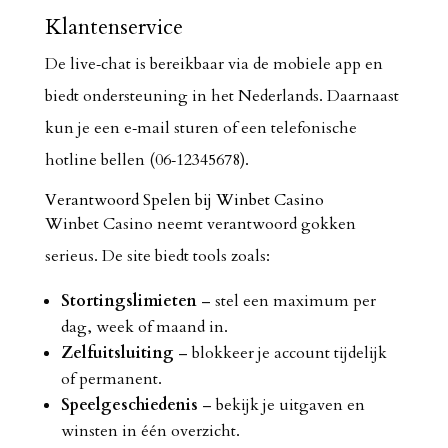
Klantenservice
De live‑chat is bereikbaar via de mobiele app en
biedt ondersteuning in het Nederlands. Daarnaast
kun je een e‑mail sturen of een telefonische
hotline bellen (06‑12345678).
Verantwoord Spelen bij Winbet Casino
Winbet Casino neemt verantwoord gokken
serieus. De site biedt tools zoals:
Stortingslimieten
– stel een maximum per
dag, week of maand in.
Zelfuitsluiting
– blokkeer je account tijdelijk
of permanent.
Speelgeschiedenis
– bekijk je uitgaven en
winsten in één overzicht.