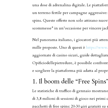
una dose di adrenalina digitale. Le piattafor
un terreno fertile per campagne aggressive: 
spins. Queste offerte non solo attirano nuov
scommesse” in un’occasione per vincere jack
Nel panorama italiano, i giocatori più attenti
mille proposte. Uno di questi è
https://www.
aggiornate di casino sicuri, guide dettagliat
Opificiodellepietredure, è possibile confront
e scegliere la piattaforma più adatta al propri
1. Il boom delle “Free Spin
Le statistiche di traffico di gennaio mostra
di 3,8 milioni di sessioni di gioco nei prim
pacchetti di free spins: 20‑30 giri gratuiti s