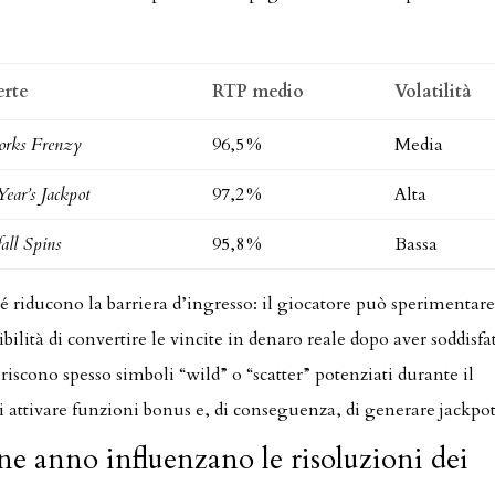
erte
RTP medio
Volatilità
orks Frenzy
96,5 %
Media
ear’s Jackpot
97,2 %
Alta
all Spins
95,8 %
Bassa
hé riducono la barriera d’ingresso: il giocatore può sperimentare
ilità di convertire le vincite in denaro reale dopo aver soddisfat
eriscono spesso simboli “wild” o “scatter” potenziati durante il
i attivare funzioni bonus e, di conseguenza, di generare jackpot
ne anno influenzano le risoluzioni dei