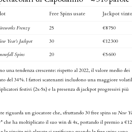
lot
Free Spins usate
Jackpot vint
ireworks Frenzy
25
€8 750
ew Year’s Jackpot
30
€12 300
nowfall Spins
20
€5 600
o una tendenza crescente: rispetto al 2022, il valore medio dei
ato del 34 %. I fattori scatenanti includono una maggiore volatil
plicatori festivi (2x‑5x) e la presenza di jackpot progressivi più
te riguarda un giocatore che, sfruttando 30 free spins su
New Ye
r” che ha moltiplicato il suo win di 4x, portando il premio a €12
e le vincite più elevate si verificano quando le free spins sono