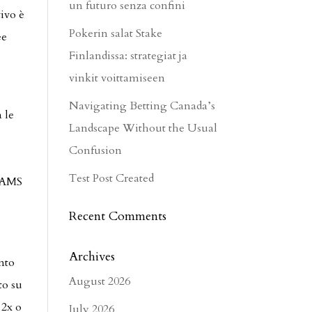
un futuro senza confini
tivo è
Pokerin salat Stake
ee
Finlandissa: strategiat ja
vinkit voittamiseen
Navigating Betting Canada’s
a le
Landscape Without the Usual
Confusion
Test Post Created
 AAMS
Recent Comments
Archives
ento
August 2026
to su
 2x o
July 2026