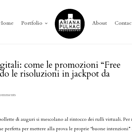
Home
Portfolio
About
Contac
gitali: come le promozioni “Free
o le risoluzioni in jackpot da
comments
e bollette di auguri si mescolano al rintocco dei rulli virtuali. Per
ne perfetta per mettere alla prova le proprie “buone intenzioni”