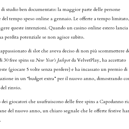
o di studio ben documentato: la maggior parte delle persone
one del tempo speso online a gennaio. Le offerte a tempo limitato
angere queste intenzioni. Quando un casino online estero lancia
na perdita potenziale se non agisce subito.
appassionato di slot che aveva deciso di non più scommettere 
di 30 free spins su
New Year’s Jackpot
da VelvetPlay, ha accettato
ieste (giocare 5 volte senza perdere) e ha incassato un premio di
soluzione in un “budget extra” per il nuovo anno, dimostrando c
del rinvio.
% dei giocatori che usufruiscono delle free spins a Capodanno ri
mane del nuovo anno, un chiaro segnale che le offerte festive h
.