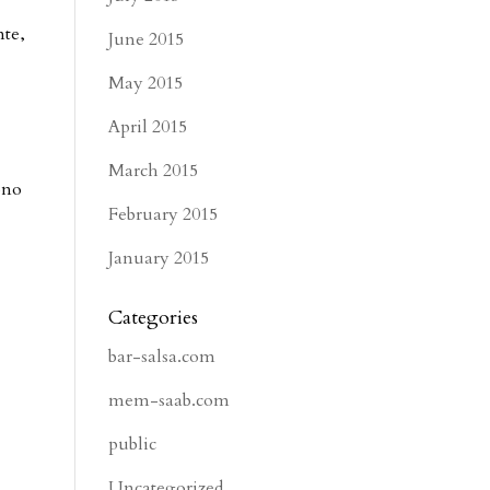
nte,
June 2015
May 2015
April 2015
March 2015
ono
February 2015
January 2015
Categories
bar-salsa.com
mem-saab.com
public
Uncategorized