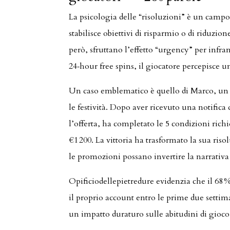
La psicologia delle “risoluzioni” è un camp
stabilisce obiettivi di risparmio o di riduzi
però, sfruttano l’effetto “urgency” per infr
24‑hour free spins, il giocatore percepisce u
Un caso emblematico è quello di Marco, un 
le festività. Dopo aver ricevuto una notifica 
l’offerta, ha completato le 5 condizioni rich
€1 200. La vittoria ha trasformato la sua ri
le promozioni possano invertire la narrativa 
Opificiodellepietredure evidenzia che il 68 
il proprio account entro le prime due setti
un impatto duraturo sulle abitudini di gioco