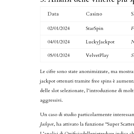
Data
Casino
S
02/01/2024
StarSpin
F
04/01/2024
LuckyJackpot
N
05/01/2024
VelvetPlay
S
Le cifre sono state anonimizzate, ma mostran
jackpot ottenuti tramite free spins è aument
delle slot selezionate, l’introduzione di molti
aggressivi.
Un caso di studio particolarmente interessan
Jackpot
, ha attivato la funzione “Super Scatte
L’analisi di Opificiodellepietredure indica ch