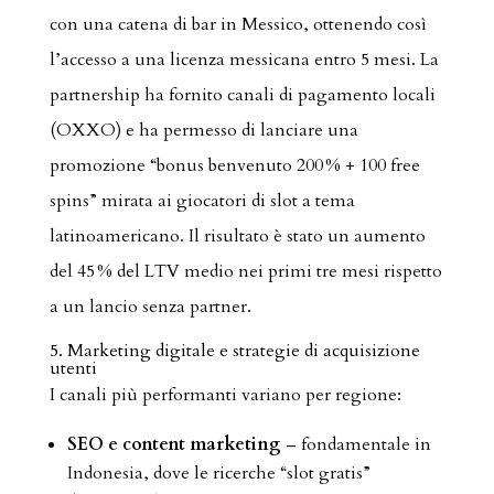
con una catena di bar in Messico, ottenendo così
l’accesso a una licenza messicana entro 5 mesi. La
partnership ha fornito canali di pagamento locali
(OXXO) e ha permesso di lanciare una
promozione “bonus benvenuto 200 % + 100 free
spins” mirata ai giocatori di slot a tema
latinoamericano. Il risultato è stato un aumento
del 45 % del LTV medio nei primi tre mesi rispetto
a un lancio senza partner.
5. Marketing digitale e strategie di acquisizione
utenti
I canali più performanti variano per regione:
SEO e content marketing
– fondamentale in
Indonesia, dove le ricerche “slot gratis”