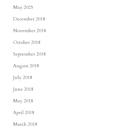
May 2025
December 2018
November 2018
October 2018
September 2018
August 2018
July 2018
June 2018
May 2018
April 2018
March 2018