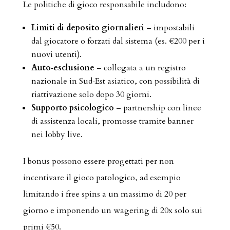
Le politiche di gioco responsabile includono:
Limiti di deposito giornalieri
– impostabili
dal giocatore o forzati dal sistema (es. €200 per i
nuovi utenti).
Auto‑esclusione
– collegata a un registro
nazionale in Sud‑Est asiatico, con possibilità di
riattivazione solo dopo 30 giorni.
Supporto psicologico
– partnership con linee
di assistenza locali, promosse tramite banner
nei lobby live.
I bonus possono essere progettati per non
incentivare il gioco patologico, ad esempio
limitando i free spins a un massimo di 20 per
giorno e imponendo un wagering di 20x solo sui
primi €50.