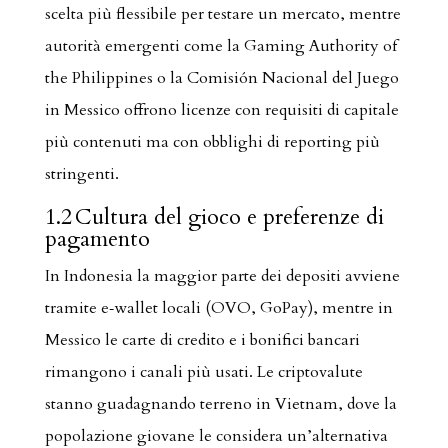
scelta più flessibile per testare un mercato, mentre
autorità emergenti come la Gaming Authority of
the Philippines o la Comisión Nacional del Juego
in Messico offrono licenze con requisiti di capitale
più contenuti ma con obblighi di reporting più
stringenti.
1.2 Cultura del gioco e preferenze di
pagamento
In Indonesia la maggior parte dei depositi avviene
tramite e‑wallet locali (OVO, GoPay), mentre in
Messico le carte di credito e i bonifici bancari
rimangono i canali più usati. Le criptovalute
stanno guadagnando terreno in Vietnam, dove la
popolazione giovane le considera un’alternativa