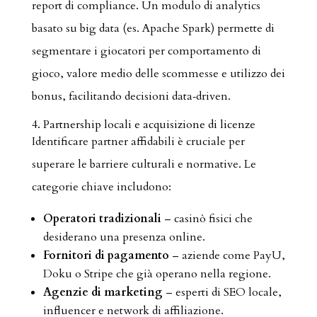
report di compliance. Un modulo di analytics
basato su big data (es. Apache Spark) permette di
segmentare i giocatori per comportamento di
gioco, valore medio delle scommesse e utilizzo dei
bonus, facilitando decisioni data‑driven.
4. Partnership locali e acquisizione di licenze
Identificare partner affidabili è cruciale per
superare le barriere culturali e normative. Le
categorie chiave includono:
Operatori tradizionali
– casinò fisici che
desiderano una presenza online.
Fornitori di pagamento
– aziende come PayU,
Doku o Stripe che già operano nella regione.
Agenzie di marketing
– esperti di SEO locale,
influencer e network di affiliazione.