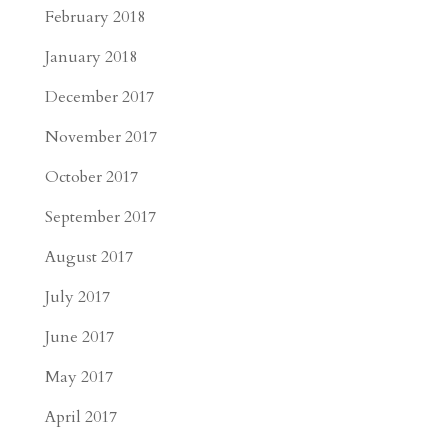
February 2018
January 2018
December 2017
November 2017
October 2017
September 2017
August 2017
July 2017
June 2017
May 2017
April 2017