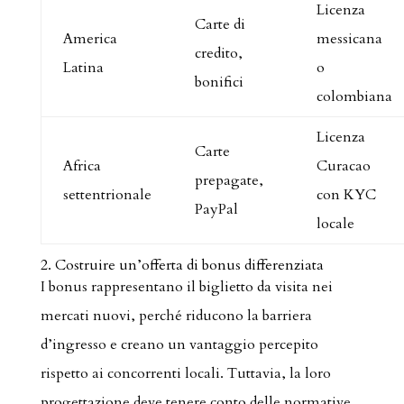
Licenza
Carte di
America
messicana
credito,
Latina
o
bonifici
colombiana
Licenza
Carte
Africa
Curacao
prepagate,
settentrionale
con KYC
PayPal
locale
2. Costruire un’offerta di bonus differenziata
I bonus rappresentano il biglietto da visita nei
mercati nuovi, perché riducono la barriera
d’ingresso e creano un vantaggio percepito
rispetto ai concorrenti locali. Tuttavia, la loro
progettazione deve tenere conto delle normative