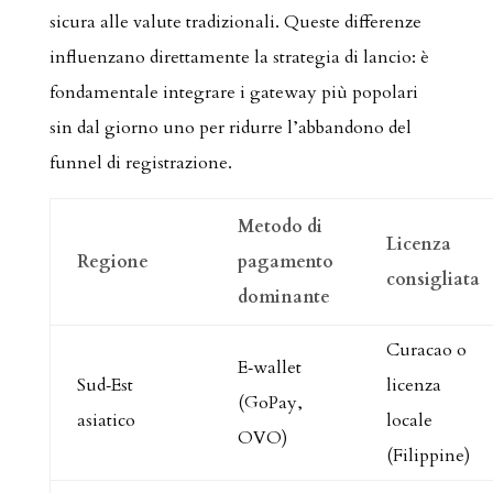
sicura alle valute tradizionali. Queste differenze
influenzano direttamente la strategia di lancio: è
fondamentale integrare i gateway più popolari
sin dal giorno uno per ridurre l’abbandono del
funnel di registrazione.
Metodo di
Licenza
Regione
pagamento
consigliata
dominante
Curacao o
E‑wallet
Sud‑Est
licenza
(GoPay,
asiatico
locale
OVO)
(Filippine)