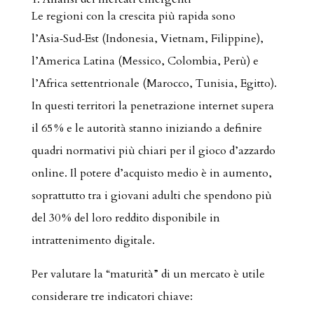
Le regioni con la crescita più rapida sono
l’Asia‑Sud‑Est (Indonesia, Vietnam, Filippine),
l’America Latina (Messico, Colombia, Perù) e
l’Africa settentrionale (Marocco, Tunisia, Egitto).
In questi territori la penetrazione internet supera
il 65 % e le autorità stanno iniziando a definire
quadri normativi più chiari per il gioco d’azzardo
online. Il potere d’acquisto medio è in aumento,
soprattutto tra i giovani adulti che spendono più
del 30 % del loro reddito disponibile in
intrattenimento digitale.
Per valutare la “maturità” di un mercato è utile
considerare tre indicatori chiave: