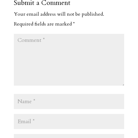
Submit a Comment
Your email address will not be published.
Required fields are marked
*