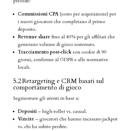
prevede:
Commissioni CPA
(costo per acquisizione) per
i nuovi giocatori che completano il primo
deposito.
Revenue share
fino al 40 % per gli affiliati che
generano volume di gioco sostenuto.
Tracciamento post‑click
con cookie di 90
giorni, conforme al GDPR e alle normative
locali.
5.2 Retargeting e CRM basati sul
comportamento di gioco
Segmentare gli utenti in base a:
Depositi
– high‑roller vs. casual.
Vincite
– giocatori che hanno incassato jackpot
vs. chi ha subito perdite.