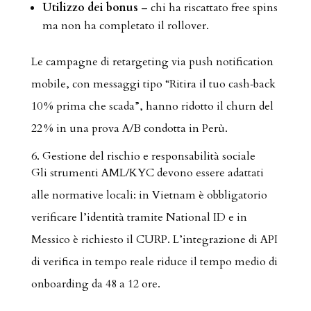
Utilizzo dei bonus
– chi ha riscattato free spins
ma non ha completato il rollover.
Le campagne di retargeting via push notification
mobile, con messaggi tipo “Ritira il tuo cash‑back
10 % prima che scada”, hanno ridotto il churn del
22 % in una prova A/B condotta in Perù.
6. Gestione del rischio e responsabilità sociale
Gli strumenti AML/KYC devono essere adattati
alle normative locali: in Vietnam è obbligatorio
verificare l’identità tramite National ID e in
Messico è richiesto il CURP. L’integrazione di API
di verifica in tempo reale riduce il tempo medio di
onboarding da 48 a 12 ore.