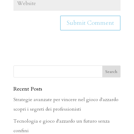
Recent Posts
Strategie avanzate per vincere nel gioco d'azzardo
scopri i segreti dei professionisti
Tecnologia e gioco d'azzardo un futuro senza
confini