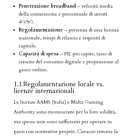
Penetrazione broadband
– velocità media
della connessione e percentuale di utenti
4G/5G.
Regolamentazione
– presenza di una licenza
nazionale, tempi di rilascio e requisiti di
capitale.
Capacità di spesa
– PIL pro capite, tasso di
crescita del consumo digitale e propensione al
gioco online.
1.1 Regolamentazione locale vs.
licenze internazionali
Le licenze AAMS (Italia) e Malta Gaming
Authority sono riconosciute per la loro solidità,
ma spesso non sono sufficienti per operare in
paesi con normative proprie. Curacao rimane la