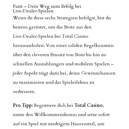
Fazit – Dein Weg zum Erfolg bei
Live‑Dealer‑Spielen
Wenn du diese sechs Strategien befolgst, bist du
bestens gerüstet, um das Beste aus den
Live‑Dealer‑Spielen bei Total Casino
herauszuholen. Von einer soliden Regelkenntnis
über den cleveren Einsatz von Boni bis hin zu
schnellen Auszahlungen und mobilem Spielen –
jeder Aspekt trägt dazu bei, deine Gewinnchancen
zu maximieren und das Spielerlebnis zu
verbessern.
Pro Tipp:
Registriere dich bei
Total Casino
,
nutze den Willkommensbonus und setze sofort
auf ein Spiel mit niedrigem Hausvorteil, um