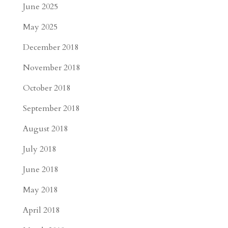
June 2025
May 2025
December 2018
November 2018
October 2018
September 2018
August 2018
July 2018
June 2018
May 2018
April 2018