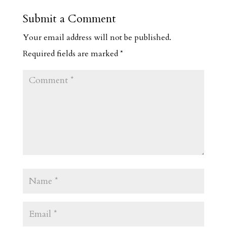
Submit a Comment
Your email address will not be published.
Required fields are marked
*