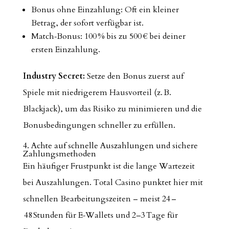
Bonus ohne Einzahlung: Oft ein kleiner
Betrag, der sofort verfügbar ist.
Match‑Bonus: 100 % bis zu 500 € bei deiner
ersten Einzahlung.
Industry Secret:
Setze den Bonus zuerst auf
Spiele mit niedrigerem Hausvorteil (z. B.
Blackjack), um das Risiko zu minimieren und die
Bonusbedingungen schneller zu erfüllen.
4. Achte auf schnelle Auszahlungen und sichere
Zahlungsmethoden
Ein häufiger Frustpunkt ist die lange Wartezeit
bei Auszahlungen. Total Casino punktet hier mit
schnellen Bearbeitungszeiten – meist 24 –
48 Stunden für E‑Wallets und 2–3 Tage für