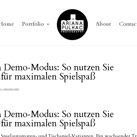
Home
Portfolio
About
Contac
m Demo‑Modus: So nutzen Sie
für maximalen Spielspaß
 comments
m Demo‑Modus: So nutzen Sie
für maximalen Spielspaß
e Spielautomaten‑ und Tischspiel‑Varianten. Ein wachsender T