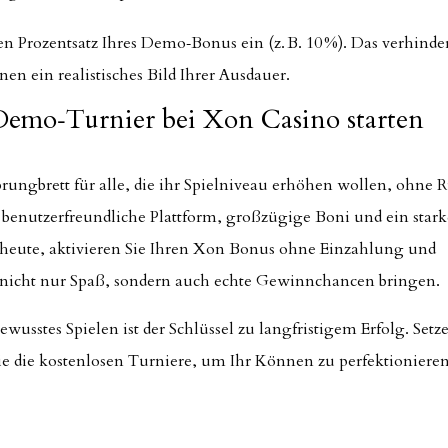
n Prozentsatz Ihres Demo‑Bonus ein (z. B. 10 %). Das verhinder
nen ein realistisches Bild Ihrer Ausdauer.
 Demo‑Turnier bei Xon Casino starten
ungbrett für alle, die ihr Spielniveau erhöhen wollen, ohne R
 benutzerfreundliche Plattform, großzügige Boni und ein stark
ch heute, aktivieren Sie Ihren Xon Bonus ohne Einzahlung und
 nicht nur Spaß, sondern auch echte Gewinnchancen bringen.
sstes Spielen ist der Schlüssel zu langfristigem Erfolg. Setze
Sie die kostenlosen Turniere, um Ihr Können zu perfektionieren