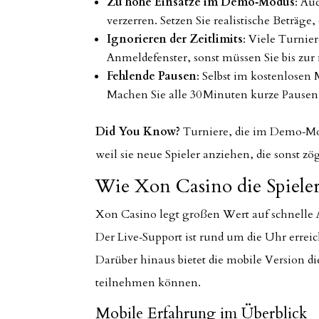
Zu hohe Einsätze im Demo‑Modus
: Au
verzerren. Setzen Sie realistische Beträg
Ignorieren der Zeitlimits
: Viele Turnier
Anmeldefenster, sonst müssen Sie bis zur
Fehlende Pausen
: Selbst im kostenlosen
Machen Sie alle 30 Minuten kurze Pausen,
Did You Know?
Turniere, die im Demo‑Mod
weil sie neue Spieler anziehen, die sonst z
Wie Xon Casino die Spieler
Xon Casino legt großen Wert auf schnelle 
Der Live‑Support ist rund um die Uhr errei
Darüber hinaus bietet die mobile Version di
teilnehmen können.
Mobile Erfahrung im Überblick