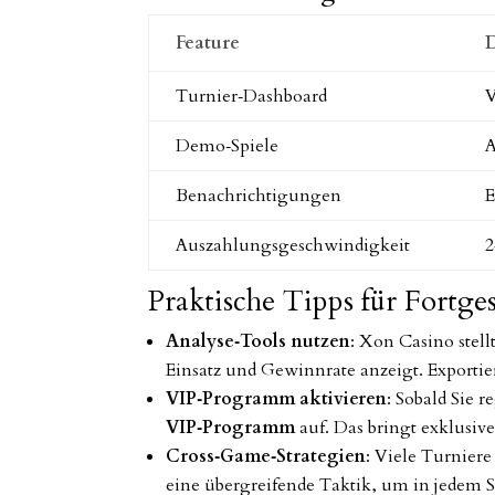
Feature
Turnier‑Dashboard
V
Demo‑Spiele
A
Benachrichtigungen
E
Auszahlungsgeschwindigkeit
2
Praktische Tipps für Fortge
Analyse‑Tools nutzen
: Xon Casino stellt
Einsatz und Gewinnrate anzeigt. Exporti
VIP‑Programm aktivieren
: Sobald Sie 
VIP‑Programm
auf. Das bringt exklusiv
Cross‑Game‑Strategien
: Viele Turniere
eine übergreifende Taktik, um in jedem 