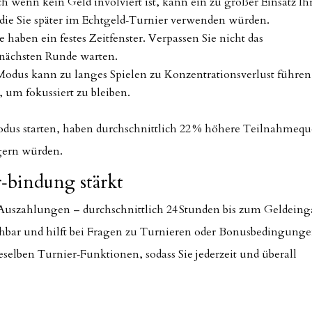
ch wenn kein Geld involviert ist, kann ein zu großer Einsatz Ihr
e, die Sie später im Echtgeld‑Turnier verwenden würden.
e haben ein festes Zeitfenster. Verpassen Sie nicht das
 nächsten Runde warten.
 Modus kann zu langes Spielen zu Konzentrationsverlust führen
 um fokussiert zu bleiben.
us starten, haben durchschnittlich 22 % höhere Teilnahmequ
ögern würden.
‑bindung stärkt
Auszahlungen – durchschnittlich 24 Stunden bis zum Geldeing
chbar und hilft bei Fragen zu Turnieren oder Bonusbedingunge
eselben Turnier‑Funktionen, sodass Sie jederzeit und überall