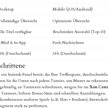
Desktop
Mobile (iOS/Android)
ollständige Übersicht
Optimierte Übersicht
lle Titel verfügbar
Beschränkte Auswahl (Top‑10)
‑Mail & In‑App
Push‑Nachrichten
4 h (Durchschnitt)
24 h (Durchschnitt)
schrittene
 ein Statistik‑Panel bereit, das Ihre Trefferquote, durchschnittl
eren Sie die Daten nach jedem Turnier, um Muster zu erkennen
regelmäßig an Turnieren teilnehmen, steigen Sie im
Xon Casi
e Turniere, höhere Bonus‑Sätze und schnellere Auszahlungen.
 kombinieren mehrere Spiele (z. B. Slots + Roulette). Entwickel
Segment stark zu performen.