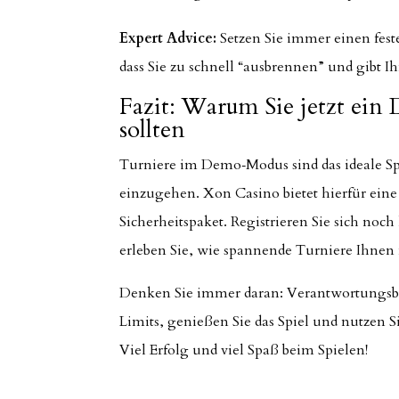
Expert Advice:
Setzen Sie immer einen feste
dass Sie zu schnell “ausbrennen” und gibt Ih
Fazit: Warum Sie jetzt ein
sollten
Turniere im Demo‑Modus sind das ideale Spr
einzugehen. Xon Casino bietet hierfür eine
Sicherheitspaket. Registrieren Sie sich no
erleben Sie, wie spannende Turniere Ihnen
Denken Sie immer daran: Verantwortungsbewu
Limits, genießen Sie das Spiel und nutzen 
Viel Erfolg und viel Spaß beim Spielen!