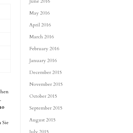
June 2016
May 2016
April 2016
March 2016
February 2016
January 2016
December 2015
November 2015
ichen
October 2015
.
no
September 2015
August 2015
n Sie
July 2015