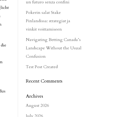
un futuro senza confini
licht
Pokerin salat Stake
s
Finlandissa: strategiat ja
n
vinkit voittamiseen
Navigating Betting Canada’s
 die
Landscape Without the Usual
Confusion
en
Test Post Created
Recent Comments
dus
Archives
August 2026
July 2026