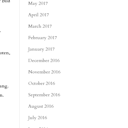
 Bild
May 2017
April 2017
March 2017
.
February 2017
January 2017
oten,
December 2016
November 2016
October 2016
ang.
September 2016
n.
August 2016
July 2016