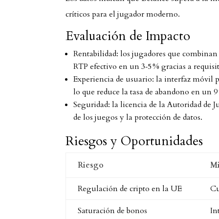
críticos para el jugador moderno.
Evaluación de Impacto
Rentabilidad: los jugadores que combina
RTP efectivo en un 3‑5 % gracias a requisi
Experiencia de usuario: la interfaz móvil p
lo que reduce la tasa de abandono en un 9
Seguridad: la licencia de la Autoridad de
de los juegos y la protección de datos.
Riesgos y Oportunidades
Riesgo
Mi
Regulación de cripto en la UE
Cu
Saturación de bonos
In