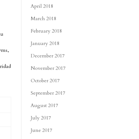
April 2018
March 2018
February 2018
su
January 2018
0 ms,
December 2017
ridad
November 2017
October 2017
September 2017
August 2017
July 2017
June 2017