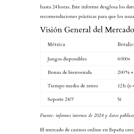
hasta 24 horas. Este informe desglosa los da
recomendaciones prácticas para que los usua
Visión General del Mercad
Métrica
Betali
Juegos disponibles
6 000+
Bonus de bienvenida
200 % +
Tiempo medio de retiro
12 h (e‑
Soporte 24/7
Sí
Fuente: informes internos de 2024 y datos públicos 
El mercado de casinos online en España cre