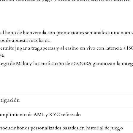
n el bono de bienvenida con promociones semanales aumentan 
tos de apuesta más bajos.
ermite jugar a tragaperras y al casino en vivo con latencia < 15
 %.
 Juego de Malta y la certificación de eCOGRA garantizan la integ
tigación
mplimiento de AML y KYC reforzado
troducir bonos personalizados basados en historial de juego