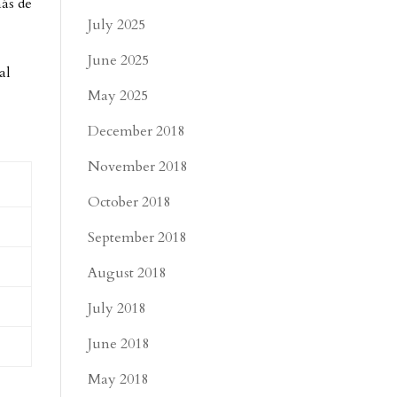
más de
July 2025
June 2025
al
May 2025
December 2018
November 2018
October 2018
September 2018
August 2018
July 2018
June 2018
May 2018