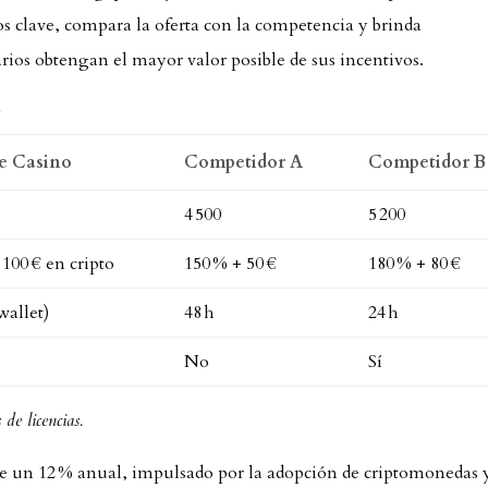
tos clave, compara la oferta con la competencia y brinda
rios obtengan el mayor valor posible de sus incentivos.
o
ce Casino
Competidor A
Competidor B
4 500
5 200
 100 € en cripto
150 % + 50 €
180 % + 80 €
wallet)
48 h
24 h
No
Sí
de licencias.
ce un 12 % anual, impulsado por la adopción de criptomonedas y