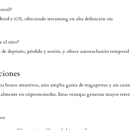
móvil?
droid e iOS, ofreciendo streaming en alta definición sin
 el sitio?
s de depósito, pérdida y sesión, y ofrece autoexclusión temporal
ciones
ina bonos atractivos, una amplia gama de tragaperras y un casi
ecialmente en criptomonedas. Estas ventajas generan mayor rete
os: