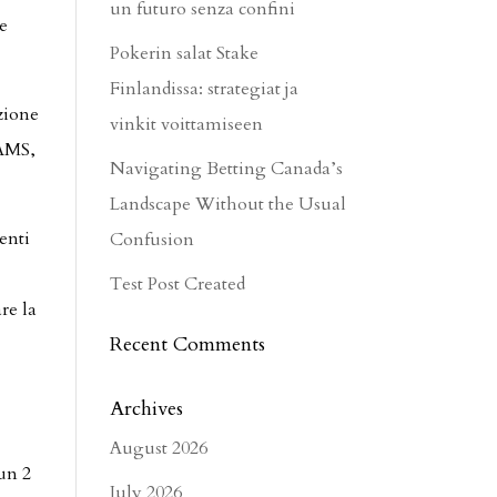
un futuro senza confini
ve
Pokerin salat Stake
Finlandissa: strategiat ja
ezione
vinkit voittamiseen
AAMS,
Navigating Betting Canada’s
Landscape Without the Usual
enti
Confusion
Test Post Created
re la
Recent Comments
Archives
August 2026
 un 2
July 2026