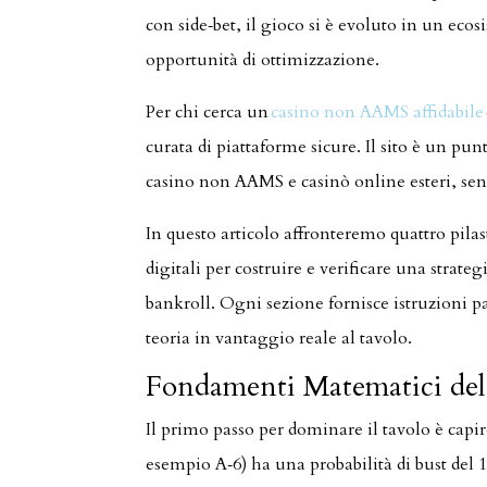
con side‑bet, il gioco si è evoluto in un eco
opportunità di ottimizzazione.
Per chi cerca un
casino non AAMS affidabile
curata di piattaforme sicure. Il sito è un pu
casino non AAMS e casinò online esteri, senza
In questo articolo affronteremo quattro pila
digitali per costruire e verificare una strate
bankroll. Ogni sezione fornisce istruzioni p
teoria in vantaggio reale al tavolo.
Fondamenti Matematici del
Il primo passo per dominare il tavolo è cap
esempio A‑6) ha una probabilità di bust del 