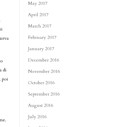
May 2017
April 2017
a
March 2017
ri
February 2017
curva
January 2017
December 2016
zo
a di
November 2016
, poi
October 2016
September 2016
August 2016
July 2016
one.