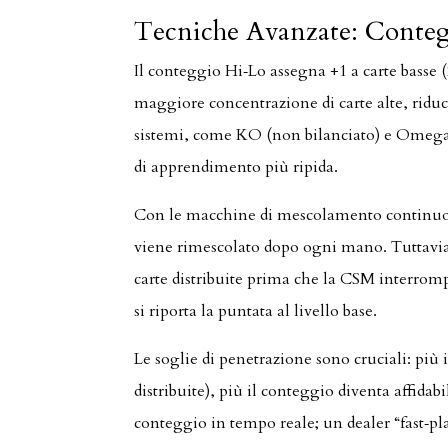
Tecniche Avanzate: Conteg
Il conteggio Hi‑Lo assegna +1 a carte basse (
maggiore concentrazione di carte alte, riduce
sistemi, come KO (non bilanciato) e Omega I
di apprendimento più ripida.
Con le macchine di mescolamento continuo (
viene rimescolato dopo ogni mano. Tuttavia,
carte distribuite prima che la CSM interrompa
si riporta la puntata al livello base.
Le soglie di penetrazione sono cruciali: più i
distribuite), più il conteggio diventa affidabi
conteggio in tempo reale; un dealer “fast‑pl