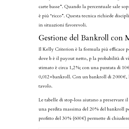
carte basse”. Quando la percentuale sale sop
è più “ricco”. Questa tecnica richiede disci
in situazioni favorevoli.
Gestione del Bankroll con 
Il Kelly Criterion è la formula più efficace p
dove b è il payout netto, p la probabilità di vi
stimato è circa 1,2 %; con una puntata di 10 €
0,012 × bankroll. Con un bankroll di 2 000 €,
tavolo.
Le tabelle di stop‑loss aiutano a preservare 
una perdita massima del 20 % del bankroll per
profitto del 30 % (600 €) permette di chiudere 