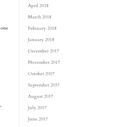
April 2018
March 2018
lione
February 2018
January 2018
December 2017
November 2017
October 2017
September 2017
August 2017
,
July 2017
June 2017