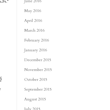
June 2016
.Fr.*
May 2016
April 2016
March 2016
February 2016
January 2016
December 2015
November 2015
é
October 2015
e
September 2015
August 2015
July 2015