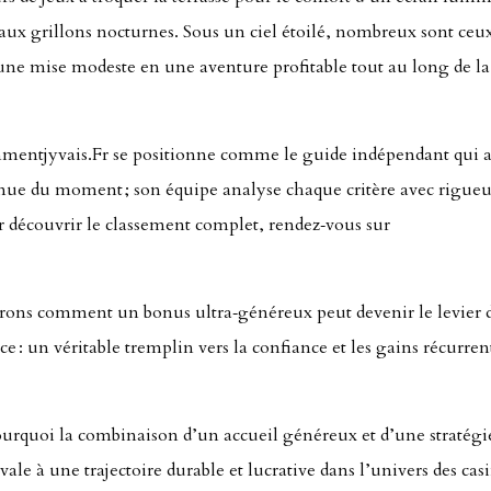
e aux grillons nocturnes. Sous un ciel étoilé, nombreux sont ceu
une mise modeste en une aventure profitable tout au long de la
mmentjyvais.Fr se positionne comme le guide indépendant qui 
nvenue du moment ; son équipe analyse chaque critère avec rigue
r découvrir le classement complet, rendez‑vous sur
uerons comment un bonus ultra‑généreux peut devenir le levier 
 : un véritable tremplin vers la confiance et les gains récurren
pourquoi la combinaison d’un accueil généreux et d’une stratégi
vale à une trajectoire durable et lucrative dans l’univers des cas