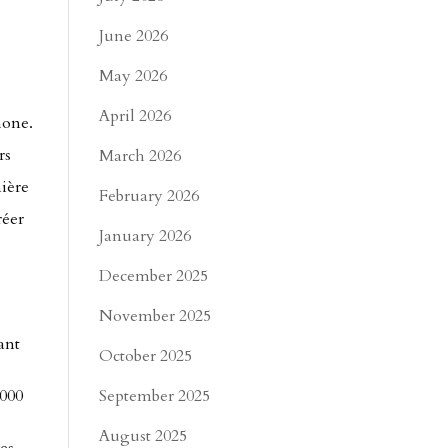
June 2026
May 2026
April 2026
hone.
rs
March 2026
mière
February 2026
réer
January 2026
December 2025
November 2025
ant
October 2025
 000
September 2025
August 2025