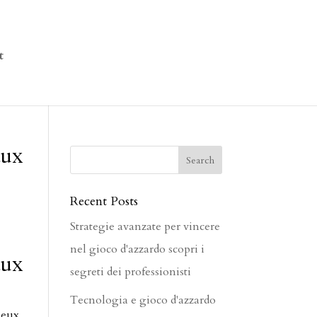
t
aux
Recent Posts
Strategie avanzate per vincere
nel gioco d'azzardo scopri i
aux
segreti dei professionisti
Tecnologia e gioco d'azzardo
neux,