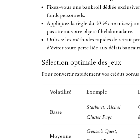
Fixez-vous une bankroll dédiée exclusive
fonds personnels.
Appliquez la règle du
30 %
: ne misez jam
pas atteint votre objectif hebdomadaire.
Utilisez les méthodes rapides de retrait pr
d’éviter toute perte liée aux délais bancair
Sélection optimale des jeux
Pour convertir rapidement vos crédits bonus i
Volatilité
Exemple
Starburst
,
Aloha!
Basse
Cluster Pays
Gonzo’s Quest
,
Moyenne