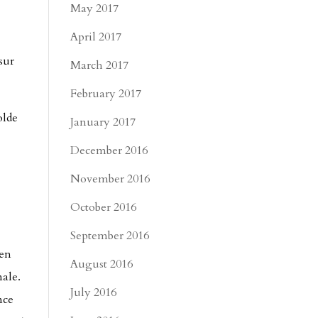
May 2017
April 2017
sur
March 2017
February 2017
olde
January 2017
December 2016
November 2016
October 2016
September 2016
ien
August 2016
nale.
July 2016
nce