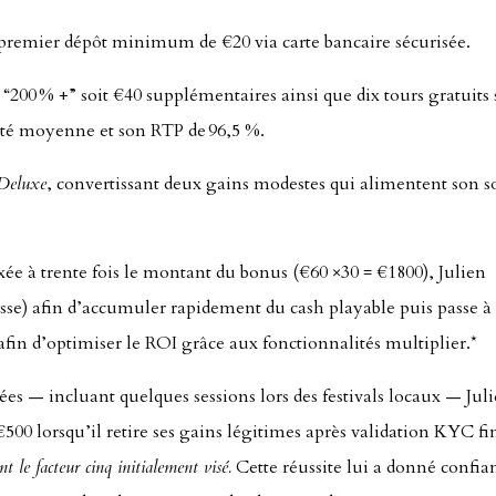
n premier dépôt minimum de €20 via carte bancaire sécurisée.
 “200 % +” soit €40 supplémentaires ainsi que dix tours gratuits 
lité moyenne et son RTP de 96,5 %.
Deluxe
, convertissant deux gains modestes qui alimentent son s
ixée à trente fois le montant du bonus (€60 ×30 = €1800), Julien
asse) afin d’accumuler rapidement du cash playable puis passe à
afin d’optimiser le ROI grâce aux fonctionnalités multiplier.*
ées — incluant quelques sessions lors des festivals locaux — Jul
500 lorsqu’il retire ses gains légitimes après validation KYC fi
 le facteur cinq initialement visé.
Cette réussite lui a donné confia