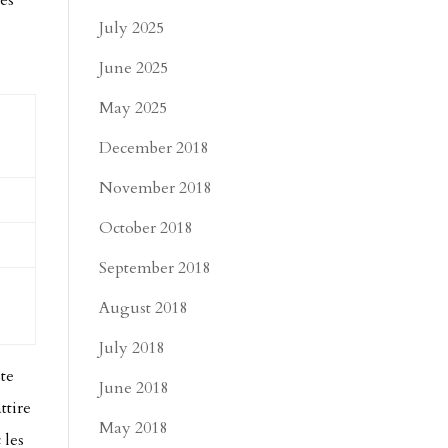
es
July 2025
June 2025
May 2025
December 2018
November 2018
October 2018
September 2018
August 2018
July 2018
ute
June 2018
ttire
May 2018
 les