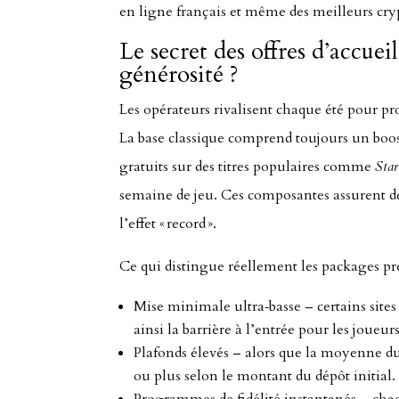
en ligne français et même des meilleurs cry
Le secret des offres d’accueil
générosité ?
Les opérateurs rivalisent chaque été pour p
La base classique comprend toujours un boos
gratuits sur des titres populaires comme
Star
semaine de jeu. Ces composantes assurent dé
l’effet « record ».
Ce qui distingue réellement les packages p
Mise minimale ultra‑basse – certains sites
ainsi la barrière à l’entrée pour les joueu
Plafonds élevés – alors que la moyenne du 
ou plus selon le montant du dépôt initial.