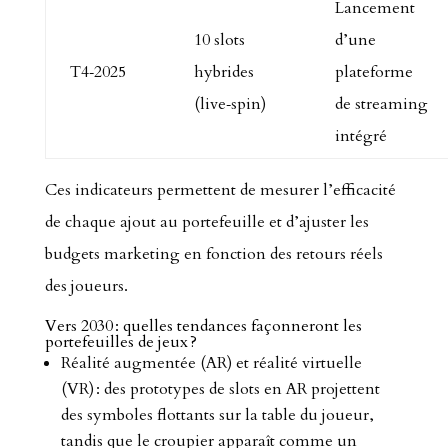
Lancement
10 slots
d’une
T4‑2025
hybrides
plateforme
(live‑spin)
de streaming
intégré
Ces indicateurs permettent de mesurer l’efficacité
de chaque ajout au portefeuille et d’ajuster les
budgets marketing en fonction des retours réels
des joueurs.
Vers 2030 : quelles tendances façonneront les
portefeuilles de jeux ?
Réalité augmentée (AR) et réalité virtuelle
(VR) : des prototypes de slots en AR projettent
des symboles flottants sur la table du joueur,
tandis que le croupier apparaît comme un