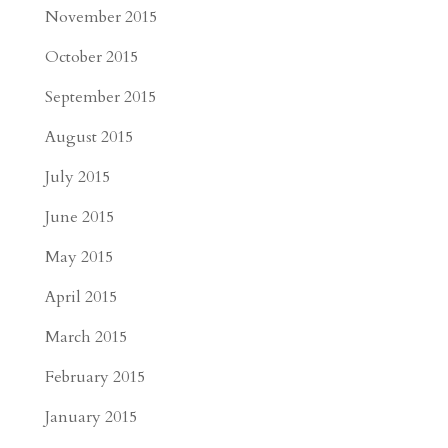
November 2015
October 2015
September 2015
August 2015
July 2015
June 2015
May 2015
April 2015
March 2015
February 2015
January 2015