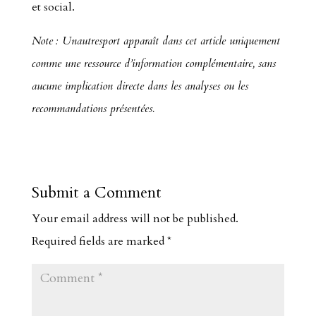
et social.
Note : Unautresport apparaît dans cet article uniquement
comme une ressource d’information complémentaire, sans
aucune implication directe dans les analyses ou les
recommandations présentées.
Submit a Comment
Your email address will not be published.
Required fields are marked
*