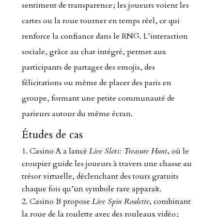
sentiment de transparence ; les joueurs voient les
cartes ou la roue tourner en temps réel, ce qui
renforce la confiance dans le RNG. L’interaction
sociale, grâce au chat intégré, permet aux
participants de partager des emojis, des
félicitations ou même de placer des paris en
groupe, formant une petite communauté de
parieurs autour du même écran.
Études de cas
Casino A a lancé
Live Slots: Treasure Hunt
, où le
croupier guide les joueurs à travers une chasse au
trésor virtuelle, déclenchant des tours gratuits
chaque fois qu’un symbole rare apparaît.
Casino B propose
Live Spin Roulette
, combinant
la roue de la roulette avec des rouleaux vidéo ;