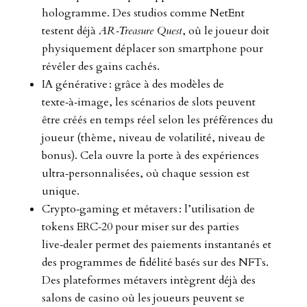
hologramme. Des studios comme NetEnt
testent déjà
AR‑Treasure Quest
, où le joueur doit
physiquement déplacer son smartphone pour
révéler des gains cachés.
IA générative : grâce à des modèles de
texte‑à‑image, les scénarios de slots peuvent
être créés en temps réel selon les préférences du
joueur (thème, niveau de volatilité, niveau de
bonus). Cela ouvre la porte à des expériences
ultra‑personnalisées, où chaque session est
unique.
Crypto‑gaming et métavers : l’utilisation de
tokens ERC‑20 pour miser sur des parties
live‑dealer permet des paiements instantanés et
des programmes de fidélité basés sur des NFTs.
Des plateformes métavers intègrent déjà des
salons de casino où les joueurs peuvent se