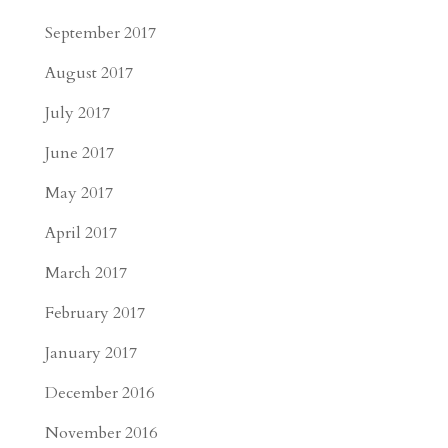
September 2017
August 2017
July 2017
June 2017
May 2017
April 2017
March 2017
February 2017
January 2017
December 2016
November 2016