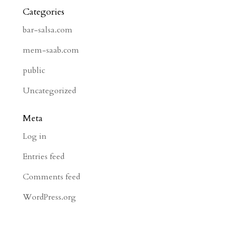
Categories
bar-salsa.com
mem-saab.com
public
Uncategorized
Meta
Log in
Entries feed
Comments feed
WordPress.org