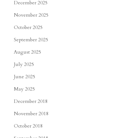
December 2025
November 2025
October 2025
September 2025
August 2025
July 2025
June 2025
May 2025
December 2018
November 2018
October 2018