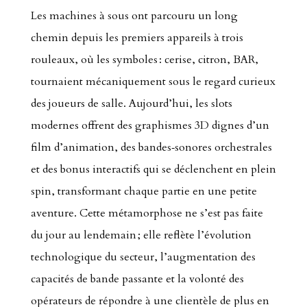
Les machines à sous ont parcouru un long
chemin depuis les premiers appareils à trois
rouleaux, où les symboles : cerise, citron, BAR,
tournaient mécaniquement sous le regard curieux
des joueurs de salle. Aujourd’hui, les slots
modernes offrent des graphismes 3D dignes d’un
film d’animation, des bandes‑sonores orchestrales
et des bonus interactifs qui se déclenchent en plein
spin, transformant chaque partie en une petite
aventure. Cette métamorphose ne s’est pas faite
du jour au lendemain ; elle reflète l’évolution
technologique du secteur, l’augmentation des
capacités de bande passante et la volonté des
opérateurs de répondre à une clientèle de plus en