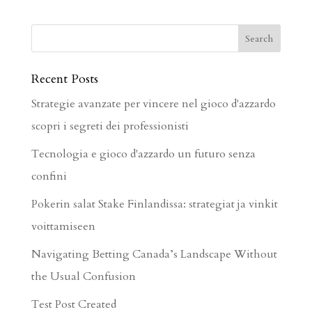
Recent Posts
Strategie avanzate per vincere nel gioco d'azzardo
scopri i segreti dei professionisti
Tecnologia e gioco d'azzardo un futuro senza
confini
Pokerin salat Stake Finlandissa: strategiat ja vinkit
voittamiseen
Navigating Betting Canada’s Landscape Without
the Usual Confusion
Test Post Created