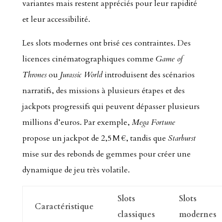
variantes mais restent appréciés pour leur rapidité
et leur accessibilité.
Les slots modernes ont brisé ces contraintes. Des
licences cinématographiques comme
Game of
Thrones
ou
Jurassic World
introduisent des scénarios
narratifs, des missions à plusieurs étapes et des
jackpots progressifs qui peuvent dépasser plusieurs
millions d’euros. Par exemple,
Mega Fortune
propose un jackpot de 2,5 M €, tandis que
Starburst
mise sur des rebonds de gemmes pour créer une
dynamique de jeu très volatile.
Slots
Slots
Caractéristique
classiques
modernes