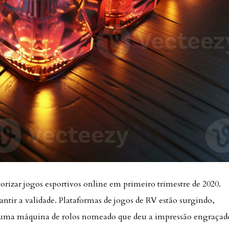
rizar jogos esportivos online em primeiro trimestre de 2020.
ntir a validade. Plataformas de jogos de RV estão surgindo,
lhi uma máquina de rolos nomeado que deu a impressão engraça