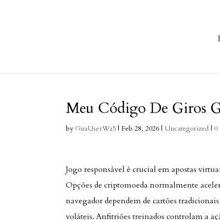
Meu Código De Giros Gr
by
GuaUserWa5
|
Feb 28, 2026
|
Uncategorized
|
0
Jogo responsável é crucial em apostas virtua
Opções de criptomoeda normalmente acele
navegador dependem de cartões tradicionais
voláteis. Anfitriões treinados controlam a 