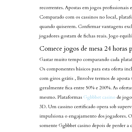
recorrentes. Apostas em jogos profissionais 
Comparado com os cassinos no local, plataf
quando quiserem. Confirmar vantagens exclu
jogadores gostam de fichas reais. Jogo equil
Comece jogos de mesa 24 horas p
Gastar muito tempo comparando cada platafo
Os componentes básicos para esta oferta 
com giros grátis , Envolve termos de aposta
geralmente fica entre 50% e 200%. As ofertas
mesmo. Plataformas
Ggbbbet casino
de jogos
3D. Um cassino certificado opera sob supervi
impulsiona o engajamento dos jogadores. O 
somente Ggbbbet casino depois de perder a 