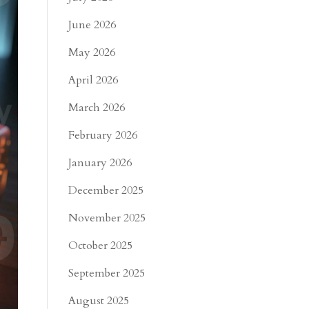
June 2026
May 2026
April 2026
March 2026
February 2026
January 2026
December 2025
November 2025
October 2025
September 2025
August 2025