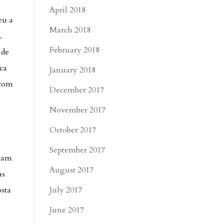
April 2018
eu a
March 2018
.
February 2018
 de
ca
January 2018
 com
December 2017
November 2017
October 2017
September 2017
ntam
August 2017
as
sta
July 2017
June 2017