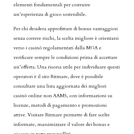
elementi fondamentali per costruire
un’esperienza di gioco sostenibile.
Per chi desidera approfittare di bonus vantaggiosi
senza correre rischi, la scelta migliore è orientarsi
verso i casinò regolamentati dalla MGA e
verificare sempre le condizioni prima di accettare
un’offerta. Una risorsa utile per individuare questi
operatori è il sito Ritmare, dove è possibile
consultare una lista aggiornata dei migliori
casinò online non AAMS, con informazioni su
licenze, metodi di pagamento e promozioni
attive. Visitare Ritmare permette di fare scelte
informate, massimizzare il valore dei bonus e