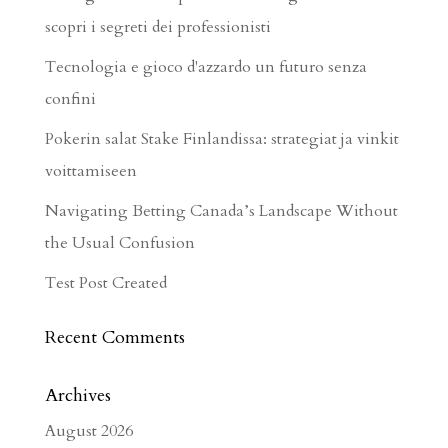
scopri i segreti dei professionisti
Tecnologia e gioco d'azzardo un futuro senza
confini
Pokerin salat Stake Finlandissa: strategiat ja vinkit
voittamiseen
Navigating Betting Canada’s Landscape Without
the Usual Confusion
Test Post Created
Recent Comments
Archives
August 2026