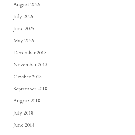
August 2025
July 2025
June 2025
May 2025
December 2018
November 2018
October 2018
September 2018
August 2018
July 2018
June 2018