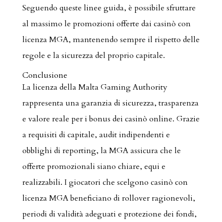
Seguendo queste linee guida, è possibile sfruttare
al massimo le promozioni offerte dai casinò con
licenza MGA, mantenendo sempre il rispetto delle
regole e la sicurezza del proprio capitale.
Conclusione
La licenza della Malta Gaming Authority
rappresenta una garanzia di sicurezza, trasparenza
e valore reale per i bonus dei casinò online. Grazie
a requisiti di capitale, audit indipendenti e
obblighi di reporting, la MGA assicura che le
offerte promozionali siano chiare, equi e
realizzabili. I giocatori che scelgono casinò con
licenza MGA beneficiano di rollover ragionevoli,
periodi di validità adeguati e protezione dei fondi,