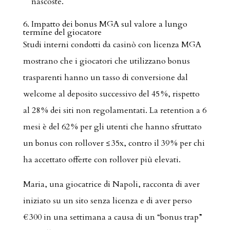
nascoste.
6. Impatto dei bonus MGA sul valore a lungo
termine del giocatore
Studi interni condotti da casinò con licenza MGA
mostrano che i giocatori che utilizzano bonus
trasparenti hanno un tasso di conversione dal
welcome al deposito successivo del 45 %, rispetto
al 28 % dei siti non regolamentati. La retention a 6
mesi è del 62 % per gli utenti che hanno sfruttato
un bonus con rollover ≤ 35x, contro il 39 % per chi
ha accettato offerte con rollover più elevati.
Maria, una giocatrice di Napoli, racconta di aver
iniziato su un sito senza licenza e di aver perso
€ 300 in una settimana a causa di un “bonus trap”