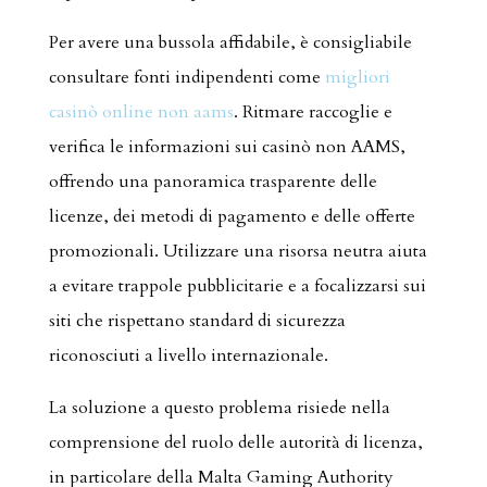
Per avere una bussola affidabile, è consigliabile
consultare fonti indipendenti come
migliori
casinò online non aams
. Ritmare raccoglie e
verifica le informazioni sui casinò non AAMS,
offrendo una panoramica trasparente delle
licenze, dei metodi di pagamento e delle offerte
promozionali. Utilizzare una risorsa neutra aiuta
a evitare trappole pubblicitarie e a focalizzarsi sui
siti che rispettano standard di sicurezza
riconosciuti a livello internazionale.
La soluzione a questo problema risiede nella
comprensione del ruolo delle autorità di licenza,
in particolare della Malta Gaming Authority