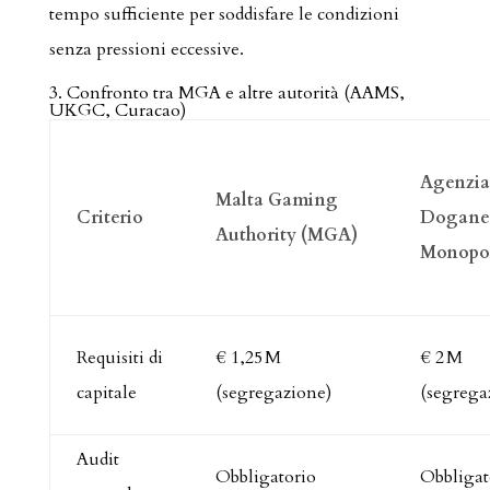
tempo sufficiente per soddisfare le condizioni
senza pressioni eccessive.
3. Confronto tra MGA e altre autorità (AAMS,
UKGC, Curacao)
Agenzia
Malta Gaming
Criterio
Dogane 
Authority (MGA)
Monopo
Requisiti di
€ 1,25 M
€ 2 M
capitale
(segregazione)
(segrega
Audit
Obbligatorio
Obbligat