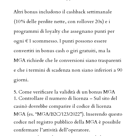
Altri bonus includono il cashback settimanale
(10 % delle perdite nette, con rollover 20x) e i
programmi di loyalty che assegnano punti per
ogni € 1 scommesso. I punti possono essere
convertiti in bonus cash o giri gratuiti, ma la
MGA richiede che le conversioni siano trasparenti
e che i termini di scadenza non siano inferiori a 90
giorni.
5. Come verificare la validità di un bonus MGA
Controllare il numero di licenza – Sul sito del
casinò dovrebbe comparire il codice di licenza
MGA (es. “MGA/B2C/123/2022”). Inserendo questo
codice nel registro pubblico della MGA è possibile
confermare l’attività dell’operatore.