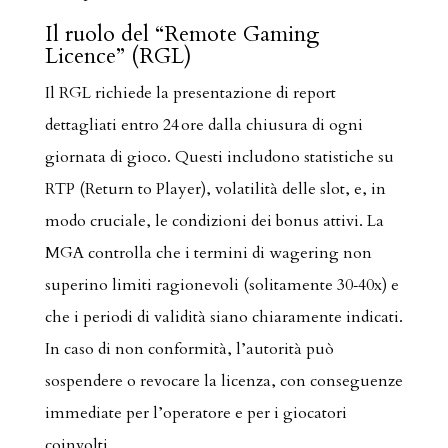
Il ruolo del “Remote Gaming
Licence” (RGL)
Il RGL richiede la presentazione di report
dettagliati entro 24 ore dalla chiusura di ogni
giornata di gioco. Questi includono statistiche su
RTP (Return to Player), volatilità delle slot, e, in
modo cruciale, le condizioni dei bonus attivi. La
MGA controlla che i termini di wagering non
superino limiti ragionevoli (solitamente 30‑40x) e
che i periodi di validità siano chiaramente indicati.
In caso di non conformità, l’autorità può
sospendere o revocare la licenza, con conseguenze
immediate per l’operatore e per i giocatori
coinvolti.