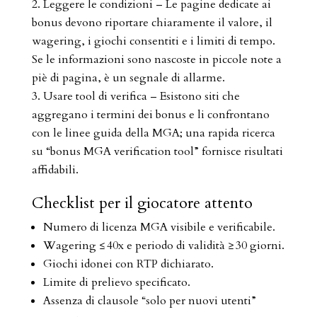
Leggere le condizioni – Le pagine dedicate ai
bonus devono riportare chiaramente il valore, il
wagering, i giochi consentiti e i limiti di tempo.
Se le informazioni sono nascoste in piccole note a
piè di pagina, è un segnale di allarme.
Usare tool di verifica – Esistono siti che
aggregano i termini dei bonus e li confrontano
con le linee guida della MGA; una rapida ricerca
su “bonus MGA verification tool” fornisce risultati
affidabili.
Checklist per il giocatore attento
Numero di licenza MGA visibile e verificabile.
Wagering ≤ 40x e periodo di validità ≥ 30 giorni.
Giochi idonei con RTP dichiarato.
Limite di prelievo specificato.
Assenza di clausole “solo per nuovi utenti”