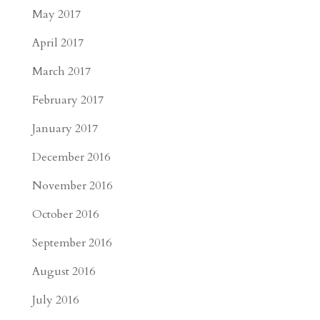
May 2017
April 2017
March 2017
February 2017
January 2017
December 2016
November 2016
October 2016
September 2016
August 2016
July 2016