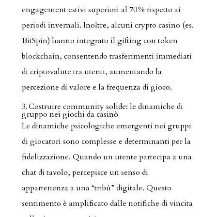
engagement estivi superiori al 70 % rispetto ai
periodi invernali. Inoltre, alcuni crypto casino (es.
BitSpin) hanno integrato il gifting con token
blockchain, consentendo trasferimenti immediati
di criptovalute tra utenti, aumentando la
percezione di valore e la frequenza di gioco.
3. Costruire community solide: le dinamiche di
gruppo nei giochi da casinò
Le dinamiche psicologiche emergenti nei gruppi
di giocatori sono complesse e determinanti per la
fidelizzazione. Quando un utente partecipa a una
chat di tavolo, percepisce un senso di
appartenenza a una “tribù” digitale. Questo
sentimento è amplificato dalle notifiche di vincita