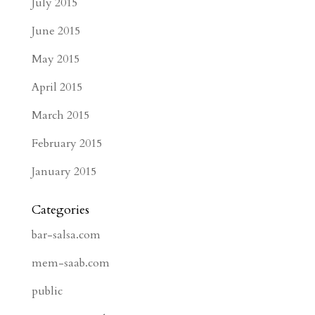
July 2015
June 2015
May 2015
April 2015
March 2015
February 2015
January 2015
Categories
bar-salsa.com
mem-saab.com
public