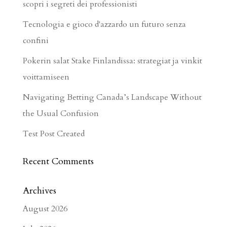
scopri i segreti dei professionisti
Tecnologia e gioco d'azzardo un futuro senza
confini
Pokerin salat Stake Finlandissa: strategiat ja vinkit
voittamiseen
Navigating Betting Canada’s Landscape Without
the Usual Confusion
Test Post Created
Recent Comments
Archives
August 2026