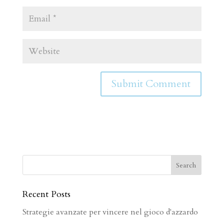
Recent Posts
Strategie avanzate per vincere nel gioco d'azzardo