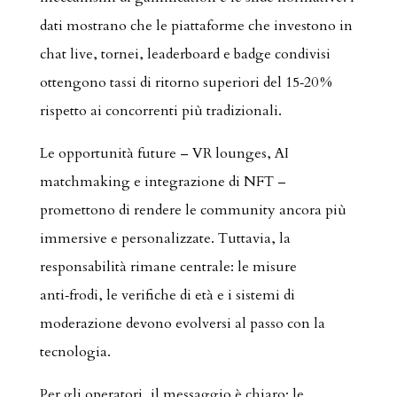
dati mostrano che le piattaforme che investono in
chat live, tornei, leaderboard e badge condivisi
ottengono tassi di ritorno superiori del 15‑20 %
rispetto ai concorrenti più tradizionali.
Le opportunità future – VR lounges, AI
matchmaking e integrazione di NFT –
promettono di rendere le community ancora più
immersive e personalizzate. Tuttavia, la
responsabilità rimane centrale: le misure
anti‑frodi, le verifiche di età e i sistemi di
moderazione devono evolversi al passo con la
tecnologia.
Per gli operatori, il messaggio è chiaro: le