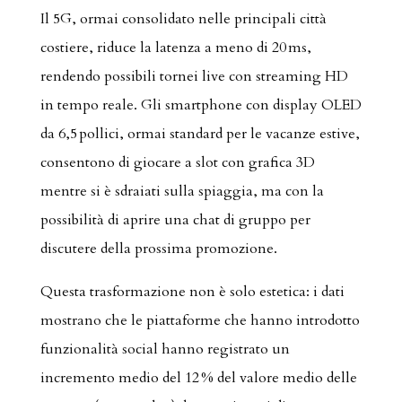
Il 5G, ormai consolidato nelle principali città
costiere, riduce la latenza a meno di 20 ms,
rendendo possibili tornei live con streaming HD
in tempo reale. Gli smartphone con display OLED
da 6,5 pollici, ormai standard per le vacanze estive,
consentono di giocare a slot con grafica 3D
mentre si è sdraiati sulla spiaggia, ma con la
possibilità di aprire una chat di gruppo per
discutere della prossima promozione.
Questa trasformazione non è solo estetica: i dati
mostrano che le piattaforme che hanno introdotto
funzionalità social hanno registrato un
incremento medio del 12 % del valore medio delle