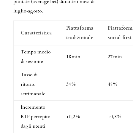
puntate (average bet) durante i mesi di
luglio‑agosto.
Piattaforma
Piattaform
Caratteristica
tradizionale
social‑first
Tempo medio
18 min
27 min
di sessione
Tasso di
ritorno
34 %
48 %
settimanale
Incremento
RTP percepito
+0,2 %
+0,8 %
dagli utenti