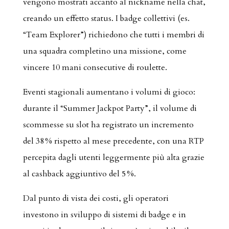
vengono mostrati accanto al nickname nella chat,
creando un effetto status. I badge collettivi (es.
“Team Explorer”) richiedono che tutti i membri di
una squadra completino una missione, come
vincere 10 mani consecutive di roulette.
Eventi stagionali aumentano i volumi di gioco:
durante il “Summer Jackpot Party”, il volume di
scommesse su slot ha registrato un incremento
del 38 % rispetto al mese precedente, con una RTP
percepita dagli utenti leggermente più alta grazie
al cashback aggiuntivo del 5 %.
Dal punto di vista dei costi, gli operatori
investono in sviluppo di sistemi di badge e in