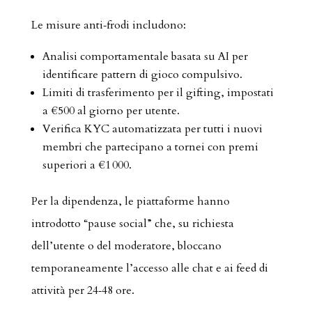
Le misure anti‑frodi includono:
Analisi comportamentale basata su AI per
identificare pattern di gioco compulsivo.
Limiti di trasferimento per il gifting, impostati
a €500 al giorno per utente.
Verifica KYC automatizzata per tutti i nuovi
membri che partecipano a tornei con premi
superiori a €1 000.
Per la dipendenza, le piattaforme hanno
introdotto “pause social” che, su richiesta
dell’utente o del moderatore, bloccano
temporaneamente l’accesso alle chat e ai feed di
attività per 24‑48 ore.