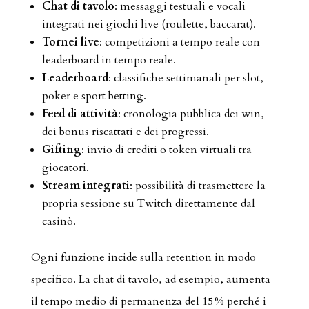
Chat di tavolo
: messaggi testuali e vocali
integrati nei giochi live (roulette, baccarat).
Tornei live
: competizioni a tempo reale con
leaderboard in tempo reale.
Leaderboard
: classifiche settimanali per slot,
poker e sport betting.
Feed di attività
: cronologia pubblica dei win,
dei bonus riscattati e dei progressi.
Gifting
: invio di crediti o token virtuali tra
giocatori.
Stream integrati
: possibilità di trasmettere la
propria sessione su Twitch direttamente dal
casinò.
Ogni funzione incide sulla retention in modo
specifico. La chat di tavolo, ad esempio, aumenta
il tempo medio di permanenza del 15 % perché i