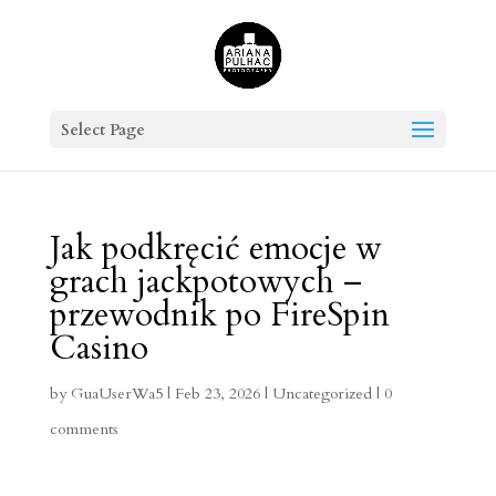
Select Page
Jak podkręcić emocje w
grach jackpotowych –
przewodnik po FireSpin
Casino
by
GuaUserWa5
|
Feb 23, 2026
|
Uncategorized
|
0
comments