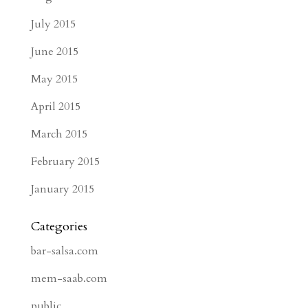
July 2015
June 2015
May 2015
April 2015
March 2015
February 2015
January 2015
Categories
bar-salsa.com
mem-saab.com
public