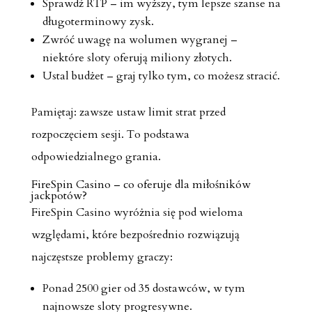
Sprawdź RTP – im wyższy, tym lepsze szanse na
długoterminowy zysk.
Zwróć uwagę na wolumen wygranej –
niektóre sloty oferują miliony złotych.
Ustal budżet – graj tylko tym, co możesz stracić.
Pamiętaj: zawsze ustaw limit strat przed
rozpoczęciem sesji. To podstawa
odpowiedzialnego grania.
FireSpin Casino – co oferuje dla miłośników
jackpotów?
FireSpin Casino wyróżnia się pod wieloma
względami, które bezpośrednio rozwiązują
najczęstsze problemy graczy:
Ponad 2500 gier od 35 dostawców, w tym
najnowsze sloty progresywne.