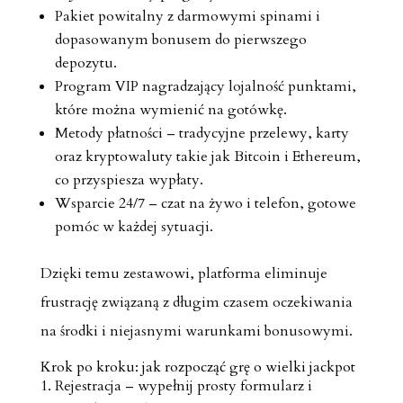
Pakiet powitalny z darmowymi spinami i
dopasowanym bonusem do pierwszego
depozytu.
Program VIP nagradzający lojalność punktami,
które można wymienić na gotówkę.
Metody płatności – tradycyjne przelewy, karty
oraz kryptowaluty takie jak Bitcoin i Ethereum,
co przyspiesza wypłaty.
Wsparcie 24/7 – czat na żywo i telefon, gotowe
pomóc w każdej sytuacji.
Dzięki temu zestawowi, platforma eliminuje
frustrację związaną z długim czasem oczekiwania
na środki i niejasnymi warunkami bonusowymi.
Krok po kroku: jak rozpocząć grę o wielki jackpot
Rejestracja – wypełnij prosty formularz i