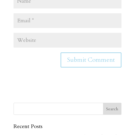
Recent Posts