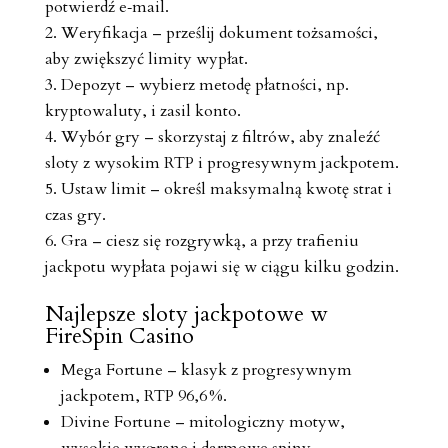
potwierdź e‑mail.
Weryfikacja – prześlij dokument tożsamości,
aby zwiększyć limity wypłat.
Depozyt – wybierz metodę płatności, np.
kryptowaluty, i zasil konto.
Wybór gry – skorzystaj z filtrów, aby znaleźć
sloty z wysokim RTP i progresywnym jackpotem.
Ustaw limit – określ maksymalną kwotę strat i
czas gry.
Gra – ciesz się rozgrywką, a przy trafieniu
jackpotu wypłata pojawi się w ciągu kilku godzin.
Najlepsze sloty jackpotowe w
FireSpin Casino
Mega Fortune – klasyk z progresywnym
jackpotem, RTP 96,6 %.
Divine Fortune – mitologiczny motyw,