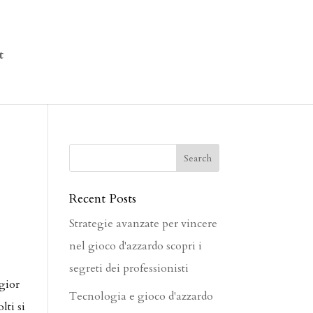
t
Recent Posts
Strategie avanzate per vincere
nel gioco d'azzardo scopri i
segreti dei professionisti
ggior
Tecnologia e gioco d'azzardo
lti si