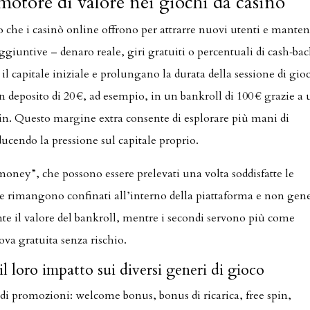
motore di valore nei giochi da casinò
o che i casinò online offrono per attrarre nuovi utenti e mante
se aggiuntive – denaro reale, giri gratuiti o percentuali di cash‑ba
l capitale iniziale e prolungano la durata della sessione di gio
deposito di 20 €, ad esempio, in un bankroll di 100 € grazie a
in. Questo margine extra consente di esplorare più mani di
ducendo la pressione sul capitale proprio.
oney”, che possono essere prelevati una volta soddisfatte le
e rimangono confinati all’interno della piattaforma e non gen
te il valore del bankroll, mentre i secondi servono più come
ova gratuita senza rischio.
l loro impatto sui diversi generi di gioco
 promozioni: welcome bonus, bonus di ricarica, free spin,