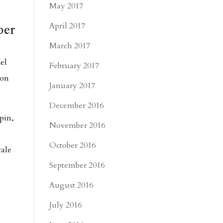
May 2017
April 2017
per
March 2017
del
February 2017
non
January 2017
.
December 2016
pin,
November 2016
October 2016
tale
September 2016
August 2016
July 2016