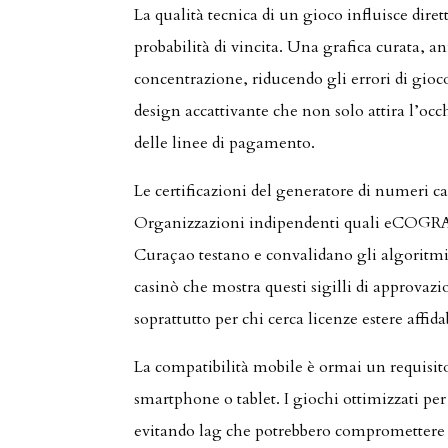
La qualità tecnica di un gioco influisce dire
probabilità di vincita. Una grafica curata, 
concentrazione, riducendo gli errori di gio
design accattivante che non solo attira l’oc
delle linee di pagamento.
Le certificazioni del generatore di numeri 
Organizzazioni indipendenti quali eCOGRA
Curaçao testano e convalidano gli algoritm
casinò che mostra questi sigilli di approvazi
soprattutto per chi cerca licenze estere affidab
La compatibilità mobile è ormai un requisito
smartphone o tablet. I giochi ottimizzati p
evitando lag che potrebbero compromettere l