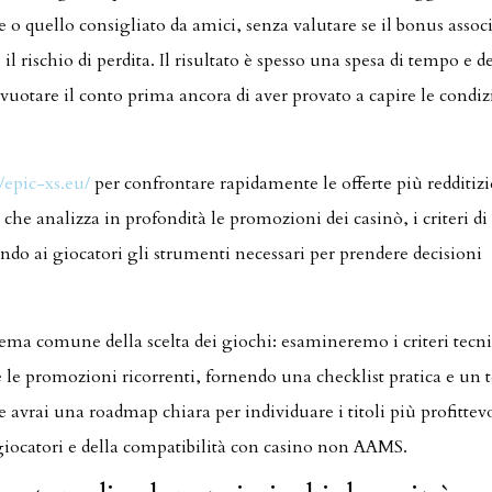
e o quello consigliato da amici, senza valutare se il bonus assoc
il rischio di perdita. Il risultato è spesso una spesa di tempo e 
 svuotare il conto prima ancora di aver provato a capire le condiz
//epic-xs.eu/
per confrontare rapidamente le offerte più redditizi
che analizza in profondità le promozioni dei casinò, i criteri di
nendo ai giocatori gli strumenti necessari per prendere decisioni
lema comune della scelta dei giochi: esamineremo i criteri tecnic
 e le promozioni ricorrenti, fornendo una checklist pratica e un t
e avrai una roadmap chiara per individuare i titoli più profittevo
 giocatori e della compatibilità con casino non AAMS.