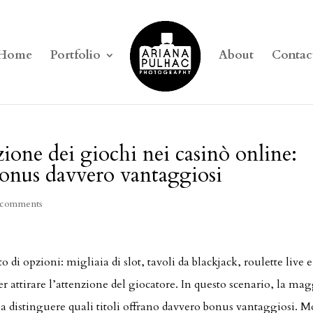
Home
Portfolio
About
Contac
ezione dei giochi nei casinò online:
bonus davvero vantaggiosi
 comments
 di opzioni: migliaia di slot, tavoli da blackjack, roulette live e
 attirare l’attenzione del giocatore. In questo scenario, la ma
ca a distinguere quali titoli offrano davvero bonus vantaggiosi. Mo