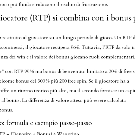
oco più fluida e riducono il rischio di frustrazione.
 giocatore (RTP) si combina con i bonus 
o restituito al giocatore su un lungo periodo di gioco. Un RTP 
 scommessi, il giocatore recupera 96 €. Tuttavia, l’RTP da solo 
equenza dei win e il valore dei bonus giocano ruoli complementari
” con RTP 99 % ma bonus di benvenuto limitato a 20 € di free s
ome bonus del 300 % più 200 free spin. Se il giocatore ha a
 offre un ritorno teorico più alto, ma il secondo fornisce un capi
al bonus. La differenza di valore atteso può essere calcolata
 bonus.
so: formula e esempio passo‑passo
 RTP – (Deposito + Bonus) ÷ Wagering