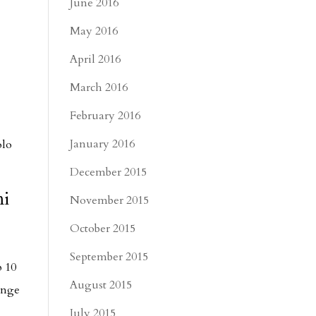
June 2016
May 2016
April 2016
March 2016
February 2016
January 2016
olo
December 2015
mi
November 2015
October 2015
September 2015
p 10
August 2015
iunge
July 2015