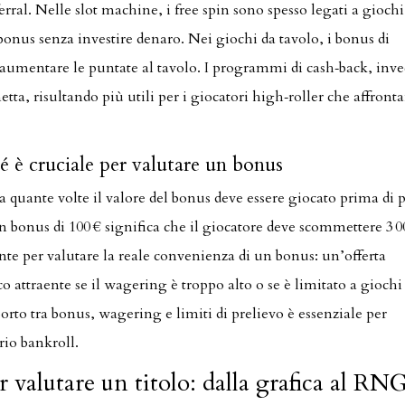
rral. Nelle slot machine, i free spin sono spesso legati a giochi
 bonus senza investire denaro. Nei giochi da tavolo, i bonus di
r aumentare le puntate al tavolo. I programmi di cash‑back, inve
etta, risultando più utili per i giocatori high‑roller che affront
é è cruciale per valutare un bonus
a quante volte il valore del bonus deve essere giocato prima di 
un bonus di 100 € significa che il giocatore deve scommettere 3 0
nte per valutare la reale convenienza di un bonus: un’offerta
attraente se il wagering è troppo alto o se è limitato a giochi
porto tra bonus, wagering e limiti di prelievo è essenziale per
rio bankroll.
er valutare un titolo: dalla grafica al RN