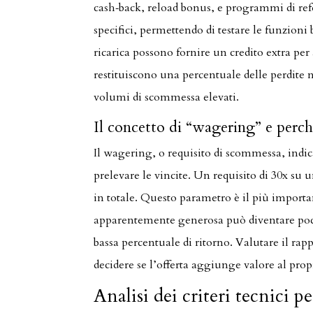
cash‑back, reload bonus, e programmi di refe
specifici, permettendo di testare le funzioni
ricarica possono fornire un credito extra pe
restituiscono una percentuale delle perdite n
volumi di scommessa elevati.
Il concetto di “wagering” e perch
Il wagering, o requisito di scommessa, indic
prelevare le vincite. Un requisito di 30x su 
in totale. Questo parametro è il più importa
apparentemente generosa può diventare poco 
bassa percentuale di ritorno. Valutare il rap
decidere se l’offerta aggiunge valore al prop
Analisi dei criteri tecnici p