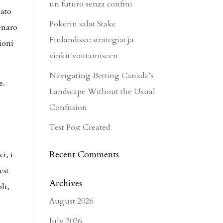
un futuro senza confini
iato
Pokerin salat Stake
denaro
Finlandissa: strategiat ja
ioni
vinkit voittamiseen
Navigating Betting Canada’s
e.
Landscape Without the Usual
Confusion
Test Post Created
Recent Comments
i, i
est
Archives
li,
August 2026
July 2026