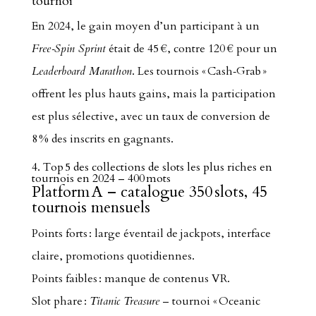
tournoi
En 2024, le gain moyen d’un participant à un
Free‑Spin Sprint
était de 45 €, contre 120 € pour un
Leaderboard Marathon
. Les tournois « Cash‑Grab »
offrent les plus hauts gains, mais la participation
est plus sélective, avec un taux de conversion de
8 % des inscrits en gagnants.
4. Top 5 des collections de slots les plus riches en
tournois en 2024 – 400 mots
Platform A – catalogue 350 slots, 45
tournois mensuels
Points forts : large éventail de jackpots, interface
claire, promotions quotidiennes.
Points faibles : manque de contenus VR.
Slot phare :
Titanic Treasure
– tournoi « Oceanic