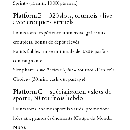
Sprint » (15 min, 10 000 pts max).
Platform B – 320 slots, tournois « live »
avec croupiers virtuels
Points forts : expérience immersive grâce aux
croupiers, bonus de dépôt élevés.
Points faibles : mise minimale de 0,20 € parfois
contraignante.
Slot phare :
Live Roulette Spins
– tournoi « Dealer’s
Choice » (30 min, cash‑out partagé).
Platform C – spécialisation « slots de
sport », 30 tournois hebdo
Points forts : thèmes sportifs variés, promotions
liées aux grands événements (Coupe du Monde,
NBA).