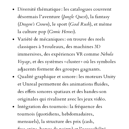
Diversité thématique : les catalogues couvrent
désormais l’aventure (
Jungle Quest
), la fantasy
(
Dragon’s Crown
), le sport (
Goal Rush
), et même
la culture pop (
Comic Heroes
).
Variété de mécaniques : on trouve des reels
classiques à 5 rouleaux, des machines 3D
immersives, des expériences VR comme
Nebula
Voyage
, et des systèmes « cluster » où les symboles
adjacents forment des groupes gagnants.
Qualité graphique et sonore : les moteurs Unity
et Unreal permettent des animations fluides,
des effets sonores spatiaux et des bandes‑son
originales qui rivalisent avec les jeux vidéo.
Intégration des tournois : la fréquence des
tournois (quotidiens, hebdomadaires,
mensuels), la structure des prix (cash,