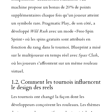
machine propose un bonus de 20 % de points
supplémentaires chaque fois qu’un joueur atteint
un symbole rare. Pragmatic Play, de son côté, a
développé
Wild Rush
avec un mode « Free‑Spin
Sprint » où les spins gratuits sont attribués en
fonction du rang dans le tournoi. Blueprint a misé
sur le multijoueur en temps réel avec
Space Clash
,
où les joueurs s’affrontent sur un même rouleau
virtuel.
1.2. Comment les tournois influencent
le design des reels
Les tournois ont changé la façon dont les
développeurs conçoivent les rouleaux. Les thèmes