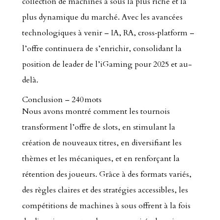
collection de machines à sous la plus riche et la
plus dynamique du marché. Avec les avancées
technologiques à venir – IA, RA, cross‑platform –
l’offre continuera de s’enrichir, consolidant la
position de leader de l’iGaming pour 2025 et au-
delà.
Conclusion – 240 mots
Nous avons montré comment les tournois
transforment l’offre de slots, en stimulant la
création de nouveaux titres, en diversifiant les
thèmes et les mécaniques, et en renforçant la
rétention des joueurs. Grâce à des formats variés,
des règles claires et des stratégies accessibles, les
compétitions de machines à sous offrent à la fois