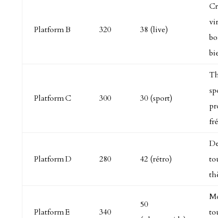
Cr
vi
Platform B
320
38 (live)
bo
bi
T
sp
Platform C
300
30 (sport)
pr
fr
De
Platform D
280
42 (rétro)
to
t
Mo
50
Platform E
340
to