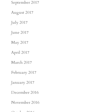
September 2017
August 2017
July 2017
June 2017
May 2017
April 2017
March 2017
February 2017
January 2017
December 2016
November 2016