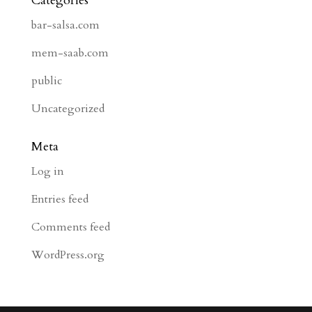
Categories
bar-salsa.com
mem-saab.com
public
Uncategorized
Meta
Log in
Entries feed
Comments feed
WordPress.org