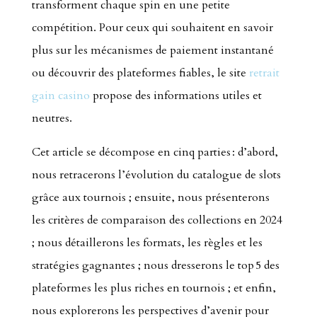
transforment chaque spin en une petite
compétition. Pour ceux qui souhaitent en savoir
plus sur les mécanismes de paiement instantané
ou découvrir des plateformes fiables, le site
retrait
gain casino
propose des informations utiles et
neutres.
Cet article se décompose en cinq parties : d’abord,
nous retracerons l’évolution du catalogue de slots
grâce aux tournois ; ensuite, nous présenterons
les critères de comparaison des collections en 2024
; nous détaillerons les formats, les règles et les
stratégies gagnantes ; nous dresserons le top 5 des
plateformes les plus riches en tournois ; et enfin,
nous explorerons les perspectives d’avenir pour