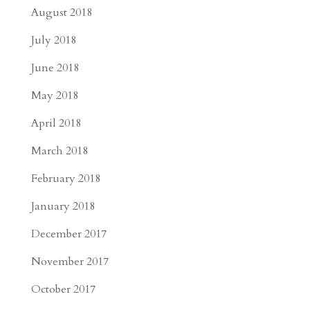
August 2018
July 2018
June 2018
May 2018
April 2018
March 2018
February 2018
January 2018
December 2017
November 2017
October 2017