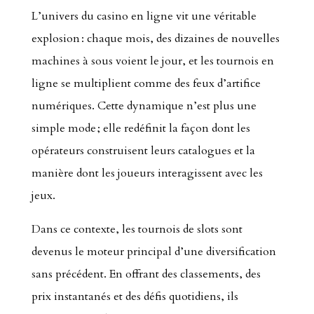
L’univers du casino en ligne vit une véritable
explosion : chaque mois, des dizaines de nouvelles
machines à sous voient le jour, et les tournois en
ligne se multiplient comme des feux d’artifice
numériques. Cette dynamique n’est plus une
simple mode ; elle redéfinit la façon dont les
opérateurs construisent leurs catalogues et la
manière dont les joueurs interagissent avec les
jeux.
Dans ce contexte, les tournois de slots sont
devenus le moteur principal d’une diversification
sans précédent. En offrant des classements, des
prix instantanés et des défis quotidiens, ils