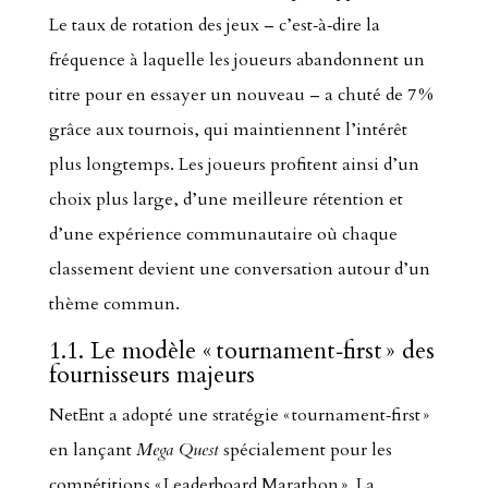
Le taux de rotation des jeux – c’est‑à‑dire la
fréquence à laquelle les joueurs abandonnent un
titre pour en essayer un nouveau – a chuté de 7 %
grâce aux tournois, qui maintiennent l’intérêt
plus longtemps. Les joueurs profitent ainsi d’un
choix plus large, d’une meilleure rétention et
d’une expérience communautaire où chaque
classement devient une conversation autour d’un
thème commun.
1.1. Le modèle « tournament‑first » des
fournisseurs majeurs
NetEnt a adopté une stratégie « tournament‑first »
en lançant
Mega Quest
spécialement pour les
compétitions « Leaderboard Marathon ». La