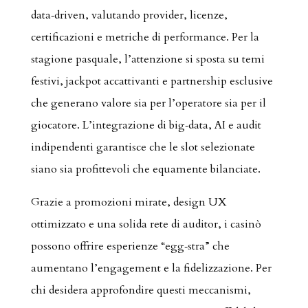
data‑driven, valutando provider, licenze,
certificazioni e metriche di performance. Per la
stagione pasquale, l’attenzione si sposta su temi
festivi, jackpot accattivanti e partnership esclusive
che generano valore sia per l’operatore sia per il
giocatore. L’integrazione di big‑data, AI e audit
indipendenti garantisce che le slot selezionate
siano sia profittevoli che equamente bilanciate.
Grazie a promozioni mirate, design UX
ottimizzato e una solida rete di auditor, i casinò
possono offrire esperienze “egg‑stra” che
aumentano l’engagement e la fidelizzazione. Per
chi desidera approfondire questi meccanismi,