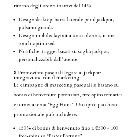
ritorno degli utenti inattivi del 14 %.
Design desktop: barra laterale per il jackpot,
pulsanti grandi.
Design mobile: layout a una colonna, icone
touch‑optimized.
Notifiche: trigger basati su soglia jackpot,
personalizzabili dall’utente.
8. Promozioni pasquali legate ai jackpot:
integrazione con il marketing
Le campagne di marketing pasquali si basano su
bonus di benvenuto potenziati, free‑spins tematici
e tornei a tema “Egg Hunt”. Un tipico pacchetto
promozionale può includere:
150 % di bonus di benvenuto fino a €500 + 100
free‑spins su “Easter Fortune”.