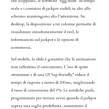
che scoppiano, le notifiche “egg‑hunt” in tempo
reale e i contatori di jackpot visibili in alto allo
schermo mantengono alta l’attenzione. Su
desktop, la disposizione a tre colonne permette di
visualizzare simultaneamente il reel, le
informazioni sul jackpot e le opzioni di
scommessa.
Sul mobile, la sfida è garantire che le animazioni
non rallentino il caricamento. L’uso di sprite
ottimizzati e di una UI “tap‑friendly” riduce il
tempo di risposta a meno di 200 ms, migliorando
il tasso di conversione del 9 %. Le notifiche push,
programmate per inviare avvisi quando il jackpot
supera una soglia predefinita, aumentano il