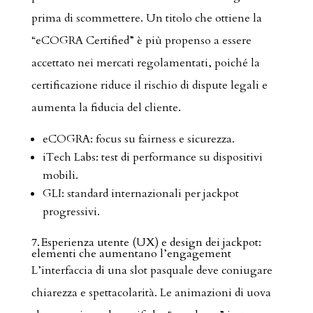
prima di scommettere. Un titolo che ottiene la
“eCOGRA Certified” è più propenso a essere
accettato nei mercati regolamentati, poiché la
certificazione riduce il rischio di dispute legali e
aumenta la fiducia del cliente.
eCOGRA: focus su fairness e sicurezza.
iTech Labs: test di performance su dispositivi
mobili.
GLI: standard internazionali per jackpot
progressivi.
7. Esperienza utente (UX) e design dei jackpot:
elementi che aumentano l’engagement
L’interfaccia di una slot pasquale deve coniugare
chiarezza e spettacolarità. Le animazioni di uova