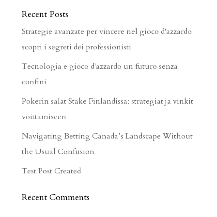
Recent Posts
Strategie avanzate per vincere nel gioco d'azzardo
scopri i segreti dei professionisti
Tecnologia e gioco d'azzardo un futuro senza
confini
Pokerin salat Stake Finlandissa: strategiat ja vinkit
voittamiseen
Navigating Betting Canada’s Landscape Without
the Usual Confusion
Test Post Created
Recent Comments