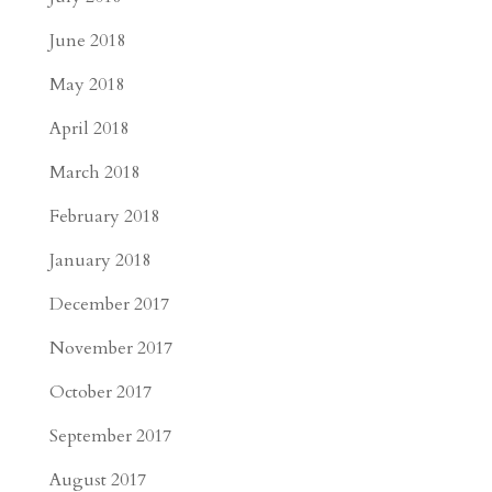
June 2018
May 2018
April 2018
March 2018
February 2018
January 2018
December 2017
November 2017
October 2017
September 2017
August 2017