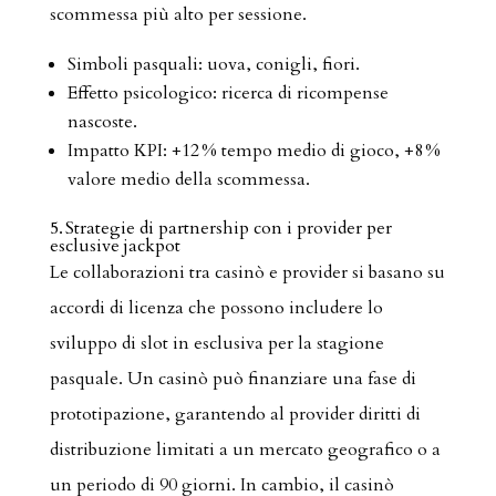
scommessa più alto per sessione.
Simboli pasquali: uova, conigli, fiori.
Effetto psicologico: ricerca di ricompense
nascoste.
Impatto KPI: +12 % tempo medio di gioco, +8 %
valore medio della scommessa.
5. Strategie di partnership con i provider per
esclusive jackpot
Le collaborazioni tra casinò e provider si basano su
accordi di licenza che possono includere lo
sviluppo di slot in esclusiva per la stagione
pasquale. Un casinò può finanziare una fase di
prototipazione, garantendo al provider diritti di
distribuzione limitati a un mercato geografico o a
un periodo di 90 giorni. In cambio, il casinò