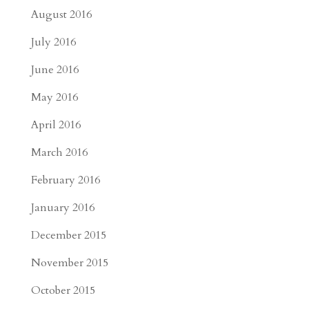
August 2016
July 2016
June 2016
May 2016
April 2016
March 2016
February 2016
January 2016
December 2015
November 2015
October 2015