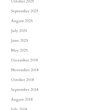
October 2025
September 2025
August 2025
July 2025
June 2025
May 2025
December 2018
November 2018
October 2018
September 2018
August 2018
July 2018