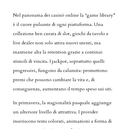
Nel panorama dei casinò online la “game library”
è il cuore pulsante di ogni piattaforma. Una
collezione ben curata di slot, giochi da tavolo e
live dealer non solo attira nuovi utenti, ma
mantiene alta la retention grazie a continui
stimoli di vincita. I jackpot, soprattutto quelli
progressivi, fungono da calamita: promettono
premi che possono cambiare la vita e, di
conseguenza, aumentano il tempo speso sui siti.
In primavera, la stagionalità pasquale aggiunge
un ulteriore livello di attrattiva. I provider
inseriscono temi colorati, animazioni a forma di