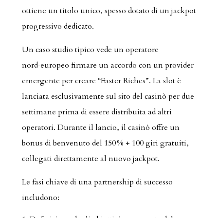
ottiene un titolo unico, spesso dotato di un jackpot
progressivo dedicato.
Un caso studio tipico vede un operatore
nord‑europeo firmare un accordo con un provider
emergente per creare “Easter Riches”. La slot è
lanciata esclusivamente sul sito del casinò per due
settimane prima di essere distribuita ad altri
operatori. Durante il lancio, il casinò offre un
bonus di benvenuto del 150 % + 100 giri gratuiti,
collegati direttamente al nuovo jackpot.
Le fasi chiave di una partnership di successo
includono: