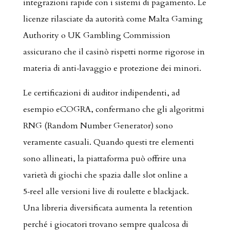
integrazioni rapide con i sistemi di pagamento. Le
licenze rilasciate da autorità come Malta Gaming
Authority o UK Gambling Commission
assicurano che il casinò rispetti norme rigorose in
materia di anti‑lavaggio e protezione dei minori.
Le certificazioni di auditor indipendenti, ad
esempio eCOGRA, confermano che gli algoritmi
RNG (Random Number Generator) sono
veramente casuali. Quando questi tre elementi
sono allineati, la piattaforma può offrire una
varietà di giochi che spazia dalle slot online a
5‑reel alle versioni live di roulette e blackjack.
Una libreria diversificata aumenta la retention
perché i giocatori trovano sempre qualcosa di