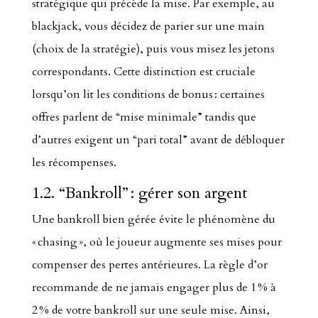
stratégique qui précède la mise. Par exemple, au
blackjack, vous décidez de parier sur une main
(choix de la stratégie), puis vous misez les jetons
correspondants. Cette distinction est cruciale
lorsqu’on lit les conditions de bonus : certaines
offres parlent de “mise minimale” tandis que
d’autres exigent un “pari total” avant de débloquer
les récompenses.
1.2. “Bankroll” : gérer son argent
Une bankroll bien gérée évite le phénomène du
« chasing », où le joueur augmente ses mises pour
compenser des pertes antérieures. La règle d’or
recommande de ne jamais engager plus de 1 % à
2 % de votre bankroll sur une seule mise. Ainsi,