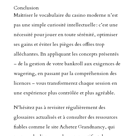
Conclusion
Maîtriser le vocabulaire du casino moderne n’est
pas une simple curiosité intellectuelle : c’est une
nécessité pour jouer en toute sérénité, optimiser
ses gains et éviter les pièges des offres trop
alléchantes. En appliquant les concepts présentés
– de la gestion de votre bankroll aux exigences de
wagering, en passant par la compréhension des
licences – vous transformerez chaque session en
une expérience plus contrôlée et plus agréable.
N’hésitez pas à revisiter régulièrement des
glossaires actualisés et à consulter des ressources
fiables comme le site Achetez Grandnancy, qui