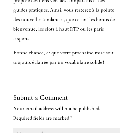
propose des liens vers des comparatifs et des
guides pratiques. Ainsi, vous resterez à la pointe
des nouvelles tendances, que ce soit les bonus de
bienvenue, les slots à haut RTP ou les paris
e‑sports.
Bonne chance, et que votre prochaine mise soit
toujours éclairée par un vocabulaire solide !
Submit a Comment
Your email address will not be published.
Required fields are marked
*