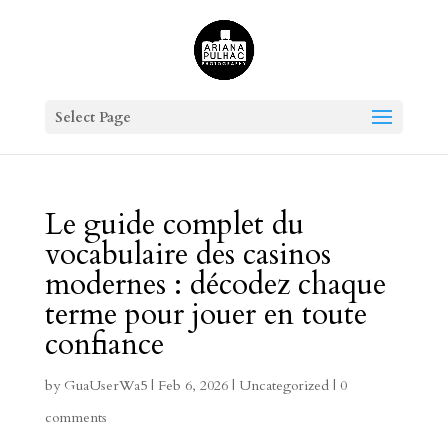
Select Page
Le guide complet du
vocabulaire des casinos
modernes : décodez chaque
terme pour jouer en toute
confiance
by
GuaUserWa5
|
Feb 6, 2026
|
Uncategorized
|
0
comments