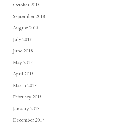
October 2018
September 2018
August 2018
July 2018
June 2018
May 2018
April 2018
March 2018
February 2018
January 2018
December 2017