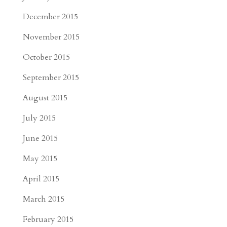
December 2015
November 2015
October 2015
September 2015
August 2015
July 2015
June 2015
May 2015
April 2015
March 2015
February 2015