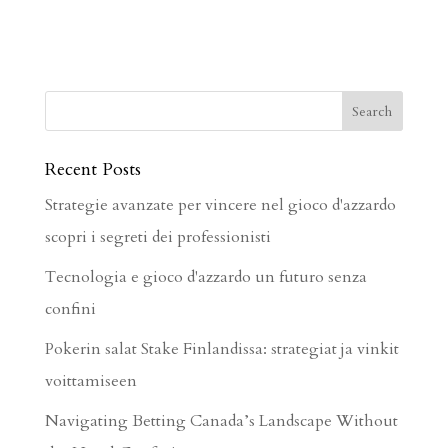
Recent Posts
Strategie avanzate per vincere nel gioco d'azzardo
scopri i segreti dei professionisti
Tecnologia e gioco d'azzardo un futuro senza
confini
Pokerin salat Stake Finlandissa: strategiat ja vinkit
voittamiseen
Navigating Betting Canada’s Landscape Without