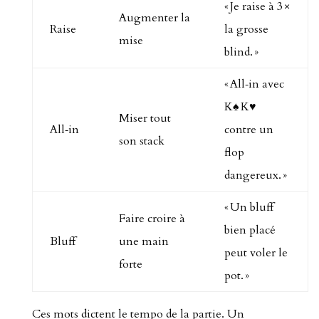
« Je raise à 3 ×
Augmenter la
Raise
la grosse
mise
blind. »
« All‑in avec
K♠ K♥
Miser tout
All‑in
contre un
son stack
flop
dangereux. »
« Un bluff
Faire croire à
bien placé
Bluff
une main
peut voler le
forte
pot. »
Ces mots dictent le tempo de la partie. Un