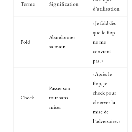
Terme
Signification
d’utilisation
« Je fold dès
que le flop
Abandonner
Fold
ne me
sa main
convient
pas. »
« Après le
flop, je
Passer son
check pour
Check
tour sans
observer la
miser
mise de
l’adversaire. »