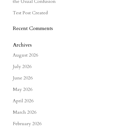
the Usual Confusion
Test Post Created
Recent Comments
Archives
August 2026
July 2026
June 2026
May 2026
April 2026
March 2026
February 2026