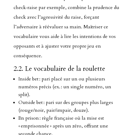
check‑raise par exemple, combine la prudence du
check avec l’agressivité du raise, forçant
l’adversaire à réévaluer sa main. Maîtriser ce
vocabulaire vous aide à lire les intentions de vos
opposants et à ajuster votre propre jeu en
conséquence.
2.2. Le vocabulaire de la roulette
Inside bet : pari placé sur un ou plusieurs
numéros précis (ex. : un single numéro, un
split).
Outside bet : pari sur des groupes plus larges
(rouge/noir, pair/impair, douze).
En prison : règle française où la mise est
« emprisonnée » après un zéro, offrant une
seconde chance.